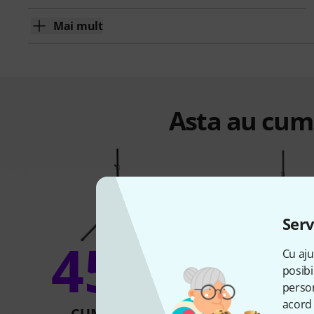
Mai mult
Asta au cump
Serv
45%
Cu aju
8
posibi
person
acord 
CUMPĂRAT
CUMPĂR