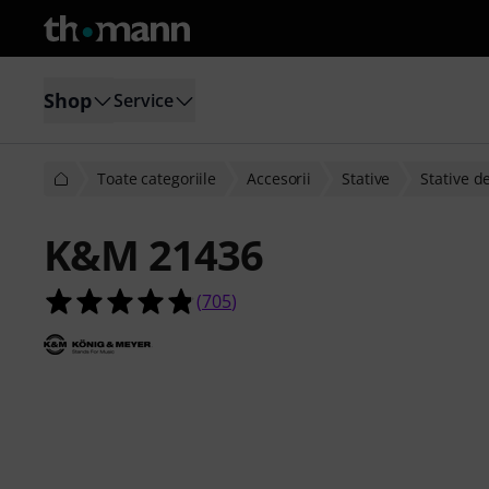
Shop
Service
Toate categoriile
Accesorii
Stative
Stative d
K&M 21436
4.8 din 5 stele din 705 evaluări ale cl
(
705
)