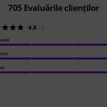
705
Evaluările clienților
4.8
/ 5
ULARE
ITATE
RIE