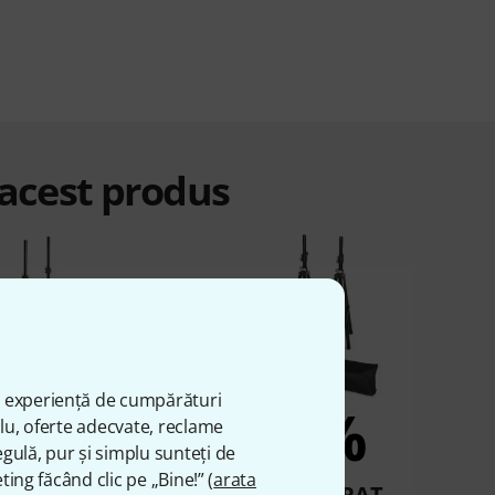
 acest produs
ă experiență de cumpărături
6%
5%
plu, oferte adecvate, reclame
gulă, pur și simplu sunteți de
ting făcând clic pe „Bine!” (
arata
UMPĂRAT
CUMPĂRAT