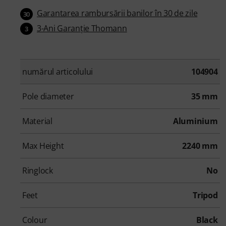
Garantarea rambursării banilor în 30 de zile
30
3-Ani Garanţie Thomann
3
numărul articolului
104904
Pole diameter
35 mm
Material
Aluminium
Max Height
2240 mm
Ringlock
No
Feet
Tripod
Colour
Black