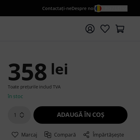
Contactaţi-ne
Despre noi
RO / LEI
peți căutarea cu termenul de căutare {searchTerm}
358
lei
Toate prețurile includ TVA
în stoc
ADAUGĂ ÎN COŞ
1
Marcaj
Compară
Împărtășește