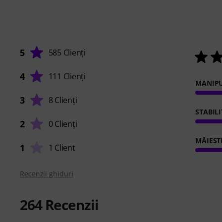
5
585 Clienți
4
111 Clienți
MANIP
3
8 Clienți
STABIL
2
0 Clienți
MĂIEST
1
1 Client
Recenzii ghiduri
264
Recenzii