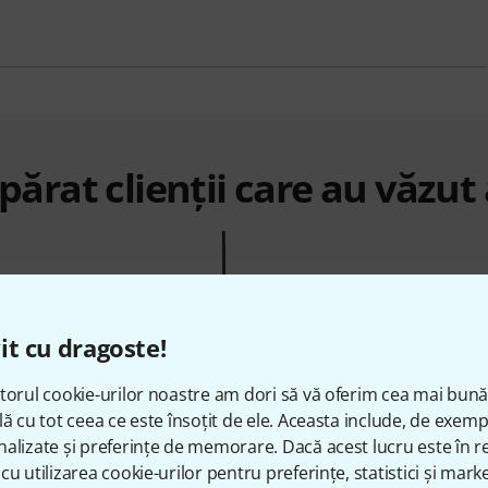
ărat clienții care au văzut
it cu dragoste!
torul cookie-urilor noastre am dori să vă oferim cea mai bun
%
8%
lă cu tot ceea ce este însoțit de ele. Aceasta include, de exem
alizate și preferințe de memorare. Dacă acest lucru este în re
cu utilizarea cookie-urilor pentru preferințe, statistici și marke
AT
CUMPĂRAT
C