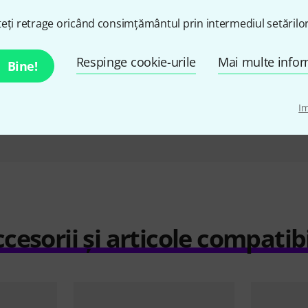
5
Millenium BS-2211B MKII Set
Gravit
eți retrage oricând consimțământul prin intermediul setărilor
Sp
i
258 lei
Respinge cookie-urile
Mai multe infor
Bine!
I
Compară
cesorii și articole compatib