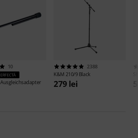
10
2388
K&M
210/9 Black
S
PERFECTĂ
279 lei
5
 Ausgleichsadapter