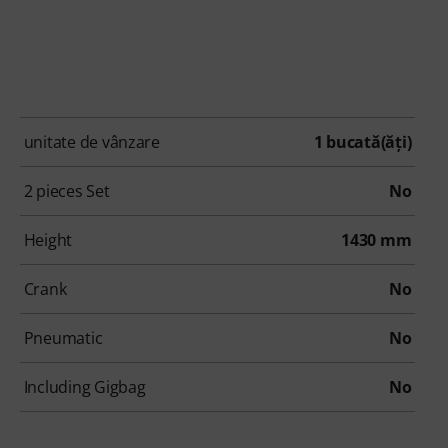
unitate de vânzare
1 bucată(ăţi)
2 pieces Set
No
Height
1430 mm
Crank
No
Pneumatic
No
Including Gigbag
No