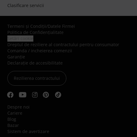
Clasificare servicii
Termeni şi Condiţii
/
Datele Firmei
Politica de Confidenţialitate
Setări cookie
Dreptul de reziliere al contractului pentru consumator
Comanda / incheierea comenzii
Garanție
Declarație de accesibilitate
Rezilierea contractului
Despre noi
Cariere
Blog
Bazar
Sistem de avertizare