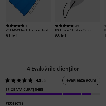
4
298
Kölbl
6915 Swab Bassoon Boot
BG France
A31 Neck Swab
R
81 lei
88 lei
4
Evaluările clienților
evaluează acum
4.8
/ 5
EFICIENŢA CURĂŢENIEI
PROTECŢIE