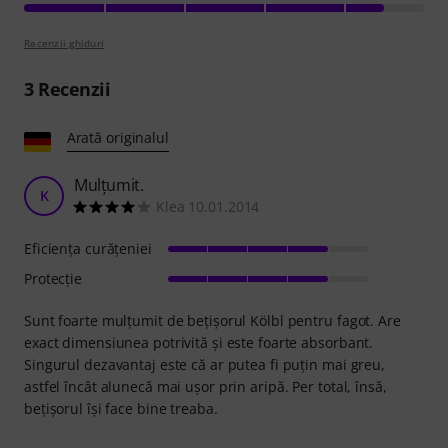
Recenzii ghiduri
3
Recenzii
Arată originalul
Mulțumit.
K
Klea 10.01.2014
Eficienţa curăţeniei
Protecţie
Sunt foarte mulțumit de bețișorul Kölbl pentru fagot. Are
exact dimensiunea potrivită și este foarte absorbant.
Singurul dezavantaj este că ar putea fi puțin mai greu,
astfel încât alunecă mai ușor prin aripă. Per total, însă,
bețișorul își face bine treaba.