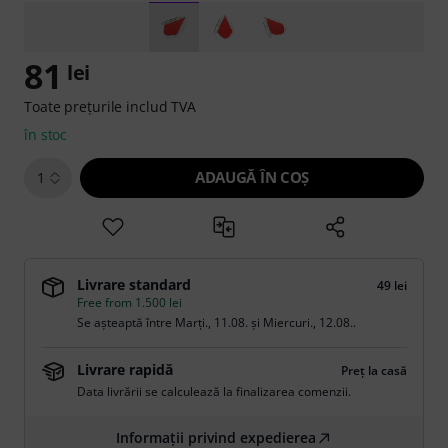
81
lei
Toate prețurile includ TVA
în stoc
ADAUGĂ ÎN COŞ
1
Livrare standard
49 lei
Free from 1.500 lei
Se așteaptă între
Marți., 11.08.
și
Miercuri., 12.08.
.
Livrare rapidă
Preț la casă
Data livrării se calculează la finalizarea comenzii.
Informații privind expedierea