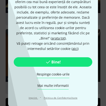
oferim cea mai bună experiență de cumpărături
posibilă cu tot ceea ce este însoțit de ele. Aceasta
GHID
include, de exemplu, oferte adecvate, reclame
personalizate și preferințe de memorare. Dacă
Oboes
acest lucru este în regulă, pur și simplu sunteți
de acord cu utilizarea cookie-urilor pentru
preferințe, statistici și marketing făcând clic pe
„Bine!” (
arata tot
).
Vă puteți retrage oricând consimțământul prin
intermediul setărilor cookie (
aici
)
Bine!
Respinge cookie-urile
GHID
Mai multe informatii
Bassoons
·
Imprint
Politica de Confidenţialitate