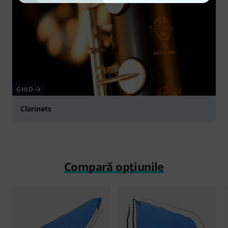
GHID
Clarinets
Compară opțiunile