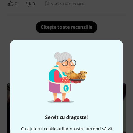
0
0
SEMNALEAZA UN ABUZ
Citește toate recenziile
Știați că?
Toate
Ghid Online
Servit cu dragoste!
Cu ajutorul cookie-urilor noastre am dori să vă