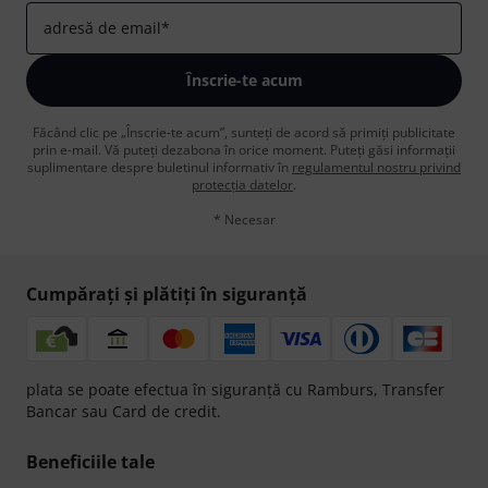
adresă de email
*
Înscrie-te acum
Făcând clic pe „Înscrie-te acum”, sunteți de acord să primiți publicitate
prin e-mail. Vă puteți dezabona în orice moment. Puteți găsi informații
suplimentare despre buletinul informativ în
regulamentul nostru privind
protecția datelor
.
* Necesar
Cumpărați și plătiți în siguranță
plata se poate efectua în siguranță cu Ramburs, Transfer
Bancar sau Card de credit.
Beneficiile tale