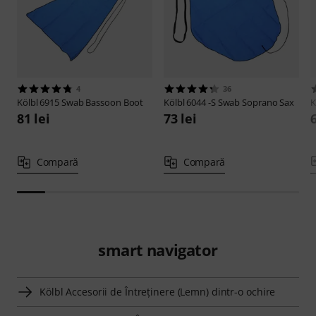
4
36
Kölbl
6915 Swab Bassoon Boot
Kölbl
6044 -S Swab Soprano Sax
K
81 lei
73 lei
6
Compară
Compară
smart navigator
Kölbl Accesorii de Întreţinere (Lemn) dintr-o ochire