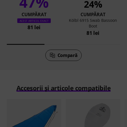
47%
24%
CUMPĂRAT
CUMPĂRAT
Kölbl 6915 Swab Bassoon
ACEST ARTICOL EXACT
Boot
81 lei
81 lei
Compară
Accesorii și articole compatibile