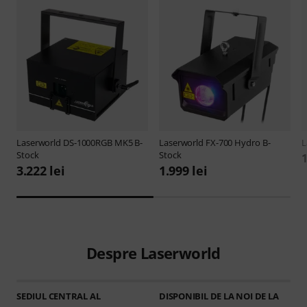
Laserworld
DS-1000RGB MK5 B-
Laserworld
FX-700 Hydro B-
L
Stock
Stock
1
3.222 lei
1.999 lei
Despre Laserworld
SEDIUL CENTRAL AL
DISPONIBIL DE LA NOI DE LA