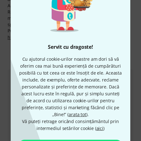
Acordăm deasemenea pentru produsele Laserworld,
Rambursarea Banilor în 30 de Zile, 3 ani garanţie cât şi
multe alte servicii cum ar fi asistenţa pe site asigurată de
specialişti calificaţi,etc.
Puteți găsi mai multe informații despre producător pe
http://www.laserworld.com
Servit cu dragoste!
Cu ajutorul cookie-urilor noastre am dori să vă
Ne puteți contacta astfel
oferim cea mai bună experiență de cumpărături
posibilă cu tot ceea ce este însoțit de ele. Aceasta
include, de exemplu, oferte adecvate, reclame
Serviciul Clienți România
personalizate și preferințe de memorare. Dacă
acest lucru este în regulă, pur și simplu sunteți
de acord cu utilizarea cookie-urilor pentru
preferințe, statistici și marketing făcând clic pe
„Bine!” (
arata tot
).
Vă puteți retrage oricând consimțământul prin
+49-9546-9223-530
intermediul setărilor cookie (
aici
)
Personalul nostru de la service e aici pentru a vă ajuta