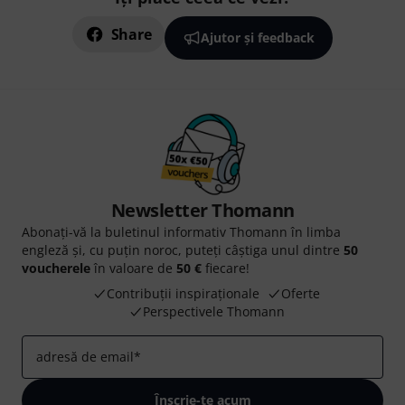
Share
Ajutor și feedback
Newsletter Thomann
Abonați-vă la buletinul informativ Thomann în limba
engleză și, cu puțin noroc, puteți câștiga unul dintre
50
voucherele
în valoare de
50 €
fiecare!
Contribuții inspiraționale
Oferte
Perspectivele Thomann
adresă de email
*
Înscrie-te acum