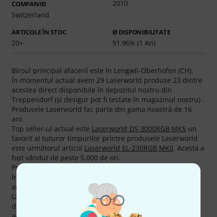
2010
COMPANIEI
Switzerland
ARTICOLE ÎN STOC
Ø DISPONIBILITATE
20+
91.96% (1 An)
Biroul principal afacerii este în Lengwil-Oberhofen (CH).
În momentul actual avem 29 Laserworld produse 23 dintre
acestea direct disponibile în depozitul nostru din
Treppendorf (şi desigur pot fi testate în magazinul nostru) .
Produsele Laserworld fac parte din gama noastră de 16
ani.
Top seller-ul actual este
Laserworld DS-3000RGB MK5
un
favorit al tuturor timpurilor printre produsele Laserworld
este următorul articol
Laserworld EL-230RGB MKII
. Acesta a
fost vândut de peste 5.000 de ori.
Producătorul acordă o garanţie de 2 ani la produsele sale,
însă prin garanţia de 3 ani la Thomann vă oferim încă un
an an în plus.
La Thomann cumpăraţi produse Laserworld mai ieftin
decât oriunde. Am redus preţurile la 10 de produse ale
acestui producător în ultimele trei luni.