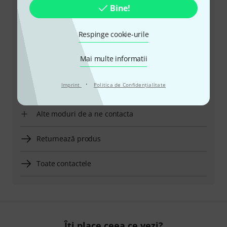
cu orice problemă
Bine!
Pregătiți număr client
Respinge cookie-urile
Ore de Program (CEST - Ora de vară
Mai multe informatii
din Europa Centrală)
·
Imprint
Politica de Confidenţialitate
Solicită să fii contactat
Alte moduri de a ne contacta
Returnează produs
Toate contactele
Îți place ceea ce vezi?