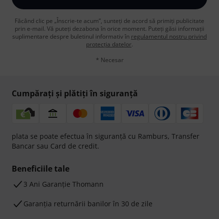
Făcând clic pe „Înscrie-te acum”, sunteți de acord să primiți publicitate
prin e-mail. Vă puteți dezabona în orice moment. Puteți găsi informații
suplimentare despre buletinul informativ în
regulamentul nostru privind
protecția datelor
.
* Necesar
Cumpărați și plătiți în siguranță
plata se poate efectua în siguranță cu Ramburs, Transfer
Bancar sau Card de credit.
Beneficiile tale
3 Ani Garanție Thomann
Garanţia returnării banilor în 30 de zile