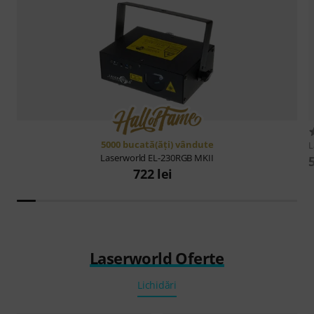
5000 bucată(ăţi) vândute
L
Laserworld
EL-230RGB MKII
722 lei
Laserworld Oferte
Lichidări