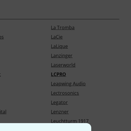
La Tromba
ps
LaCie
LaLique
Lanzinger
Laserworld
c
LCPRO
Leapwing Audio
Lectrosonics
Legator
tal
Lenzner
Leuchtturm 1917
Libec