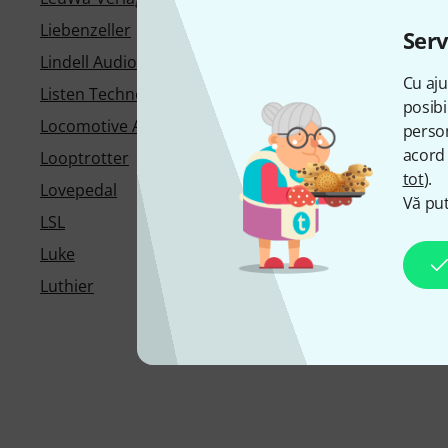
Liebenzeller
LightShark
Serv
Lindell Audio
Lindy
Cu aju
Listen Technologies
Litecraft
posibi
Locomotive Audio
Logickeyboard
person
acord 
Looptrotter
Lorenz
tot
).
Lovepedal
Low Boy
Vă put
LSL
Luca Zerilli
Luke
Lumberg
Luthier
Luxibel