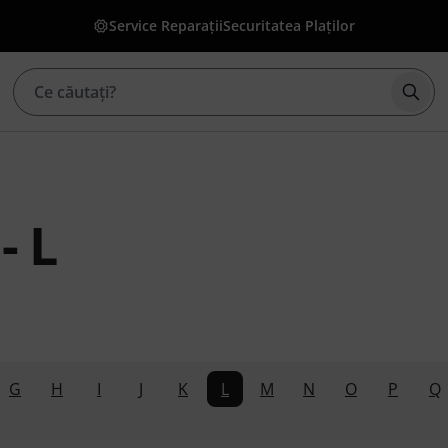
Service Reparații
Securitatea Plaților
Înce
- L
G
H
I
J
K
L
M
N
O
P
Q