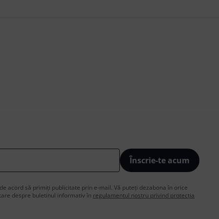
Înscrie-te acum
de acord să primiți publicitate prin e-mail. Vă puteți dezabona în orice
are despre buletinul informativ în
regulamentul nostru privind protecția