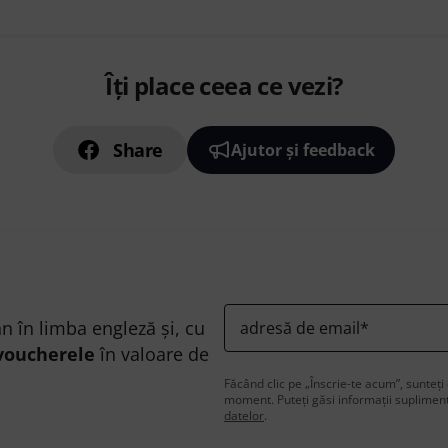
Îți place ceea ce vezi?
Share
Ajutor și feedback
n în limba engleză și, cu
adresă de email
*
voucherele
în valoare de
Făcând clic pe „Înscrie-te acum”, sunteți 
moment. Puteți găsi informații supliment
datelor
.