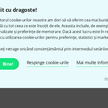
Lightware
LimbicMed
it cu dragoste!
Lindy Fralin
Line6
torul cookie-urilor noastre am dori să vă oferim cea mai bun
Littlite
LiveLoop
lă cu tot ceea ce este însoțit de ele. Aceasta include, de exem
Logitech
Lollar
alizate și preferințe de memorare. Dacă acest lucru este în re
cu utilizarea cookie-urilor pentru preferințe, statistici și marke
Lothar Semmlinger
LOTUS
Loxx
LP
eți retrage oricând consimțământul prin intermediul setărilor
Ludwig
Ludwig Mas
Lumenradio
Luna Guita
Respinge cookie-urile
Mai multe infor
Bine!
Luyben
Lynx Studi
I