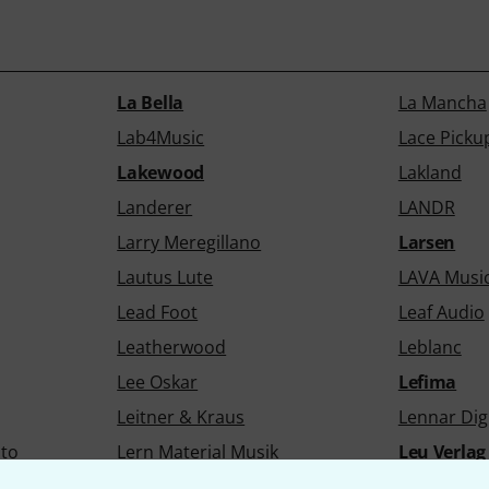
La Bella
La Mancha
Lab4Music
Lace Picku
Lakewood
Lakland
Landerer
LANDR
Larry Meregillano
Larsen
Lautus Lute
LAVA Musi
Lead Foot
Leaf Audio
Leatherwood
Leblanc
Lee Oskar
Lefima
Leitner & Kraus
Lennar Digi
to
Lern Material Musik
Leu Verlag
Lewitt
Lexicon