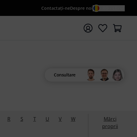
Contactaţi-ne
Despre noi
RO / LEI
peți căutarea cu termenul de căutare {searchTerm}
Consultare
R
S
T
U
V
W
Mărci
proprii