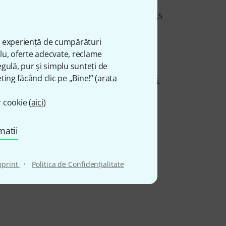
ia
Limousine Earplugs
Lippsy
ă experiență de cumpărături
Lock-It
plu, oferte adecvate, reclame
Look
gulă, pur și simplu sunteți de
ting făcând clic pe „Bine!” (
arata
Lounsberry Pedals
LPD Pedals
 cookie (
aici
)
ters Publications
LUGO
rs
LunaStone
matii
o
Lyon & Healy
·
mprint
Politica de Confidenţialitate