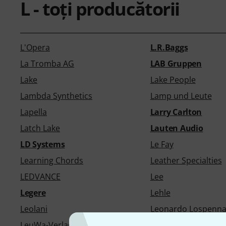
L - toţi producătorii
L'Opera
L.R.Baggs
La Tromba AG
LAB Gruppen
Lake
Lake People
Lambda Synthetics
Lamp und Leute
Lapella
Larry Carlton
Latch Lake
Lauten Audio
LD Systems
Le Fay
Learning Chords
Leather Specialties
LEDVANCE
Lee
Legere
Lehle
Leolani
Leonardo Lospenna
LeuWa-Verlag
Levys