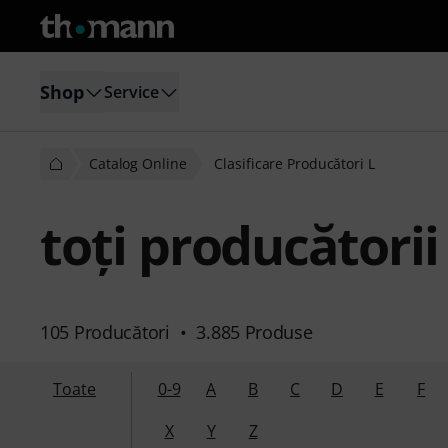
Shop
Service
Catalog Online
Clasificare Producători L
toţi producătorii 
105 Producători
•
3.885 Produse
Toate
0-9
A
B
C
D
E
F
X
Y
Z