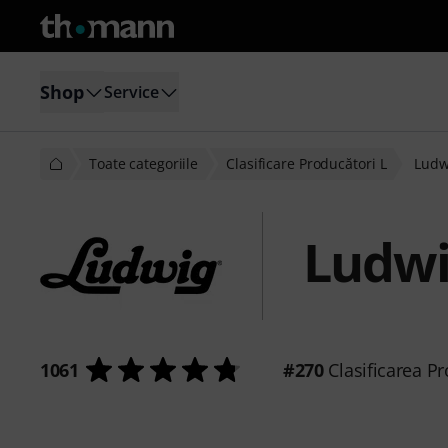
Shop
Service
Toate categoriile
Clasificare Producători L
Ludw
Ludwi
1061
#270
Clasificarea Pr