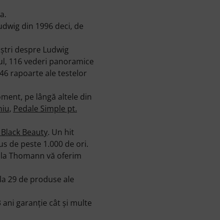
a.
udwig din 1996 deci, de
oştri despre Ludwig
l, 116 vederi panoramice
 46 rapoarte ale testelor
ment, pe lângă altele din
niu
,
Pedale Simple pt.
 Black Beauty
. Un hit
s de peste 1.000 de ori.
i la Thomann vă oferim
la 29 de produse ale
ni garanţie cât şi multe