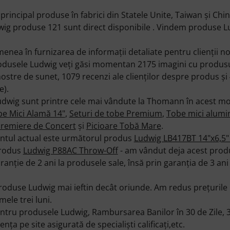
rincipal produse în fabrici din Statele Unite, Taiwan şi Chin
wig produse 121 sunt direct disponibile . Vindem produse L
ea în furnizarea de informaţii detaliate pentru clienţii n
dusele Ludwig veţi găsi momentan 2175 imagini cu produsu
mostre de sunet, 1079 recenzi ale clienţilor despre produs şi
e).
udwig sunt printre cele mai vândute la Thomann în acest mo
e Mici Alamă 14"
,
Seturi de tobe Premium
,
Tobe mici alumi
remiere de Concert
şi
Picioare Tobă Mare
.
ntul actual este următorul produs
Ludwig LB417BT 14"x6,5"
produs
Ludwig P88AC Throw-Off
- am vândut deja acest produ
anţie de 2 ani la produsele sale, însă prin garanţia de 3 an
duse Ludwig mai ieftin decât oriunde. Am redus preţurile 
mele trei luni.
u produsele Ludwig, Rambursarea Banilor în 30 de Zile, 3 a
tenţa pe site asigurată de specialişti calificaţi,etc.