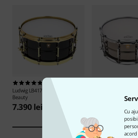
9
5
Ludwig
LB417BT 14"x6,5" Black
Ludwig
LB417T 14"x6,
Serv
Beauty
Beauty
7.390 lei
6.555 lei
Cu aju
posibi
person
acord 