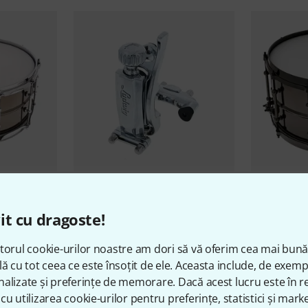
51
5" Black
Ludwig
P88AC Throw-Off
Ludwig
14"x
it cu dragoste!
Snare
364 lei
2.999 l
torul cookie-urilor noastre am dori să vă oferim cea mai bun
lă cu tot ceea ce este însoțit de ele. Aceasta include, de exem
alizate și preferințe de memorare. Dacă acest lucru este în re
cu utilizarea cookie-urilor pentru preferințe, statistici și marke