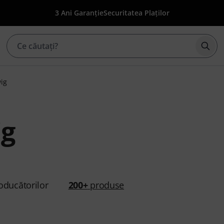
3 Ani Garanție
Securitatea Plaților
Înce
ig
g
oducătorilor
200+
produse