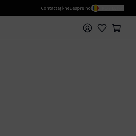
Contactaţi-ne
Despre noi
RO / LEI
peți căutarea cu termenul de căutare {searchTerm}