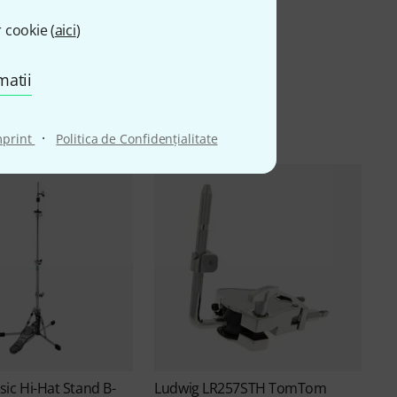
 cookie (
aici
)
matii
·
mprint
Politica de Confidenţialitate
sic Hi-Hat Stand B-
Ludwig
LR257STH TomTom