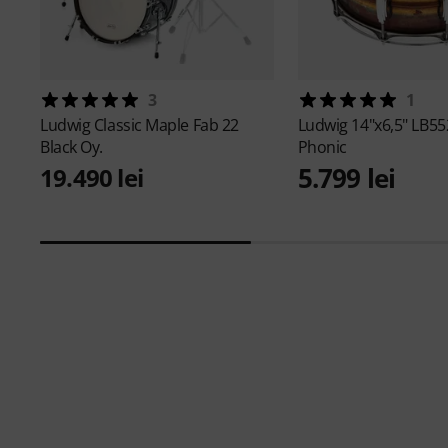
3
1
Ludwig
Classic Maple Fab 22
Ludwig
14"x6,5" LB5
Black Oy.
Phonic
5.799 lei
19.490 lei