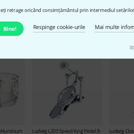
eți retrage oricând consimțământul prin intermediul setărilor
Ludwig Oferte
Respinge cookie-urile
Mai multe infor
Bine!
Lichidări
I
o Aluminum
Ludwig
L203 Speed King Pedal B-
Ludwig
Clas