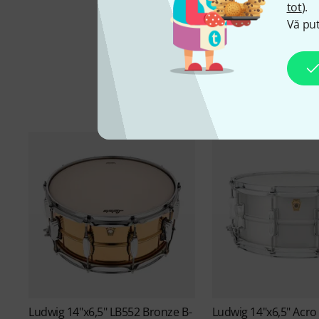
tot
).
Vă put
Ludwig
14"x6,5" LB552 Bronze B-
Ludwig
14"x6,5" Acr