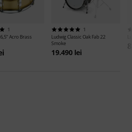
1
1
6,5" Acro Brass
Ludwig
Classic Oak Fab 22
L
Smoke
8
ei
19.490 lei