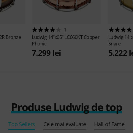
1
52R Bronze
Ludwig
14"x05" LC660KT Copper
Ludwig
14"x
Phonic
Snare
7.299 lei
5.222 l
Produse Ludwig de top
Top Sellers
Cele mai evaluate
Hall of Fame