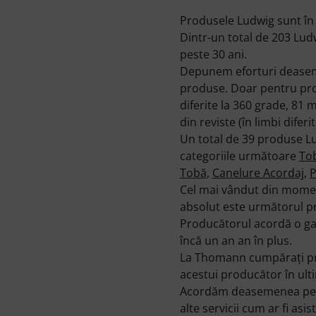
Produsele Ludwig sunt în p
Dintr-un total de 203 Lud
peste 30 ani.
Depunem eforturi deasemen
produse. Doar pentru pro
diferite la 360 grade, 81 
din reviste (în limbi diferit
Un total de 39 produse L
categoriile următoare
Tob
Tobă
,
Canelure Acordaj
,
P
Cel mai vândut din mome
absolut este următorul 
Producătorul acordă o gar
încă un an an în plus.
La Thomann cumpăraţi pro
acestui producător în ulti
Acordăm deasemenea pentr
alte servicii cum ar fi asis