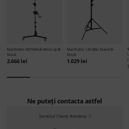
Manfrotto
087NWLB Wind Up B-
Manfrotto
126 BSU Stand B-
Stock
Stock
M
G
2.666 lei
1.029 lei
1
Ne puteți contacta astfel
Serviciul Clienți România