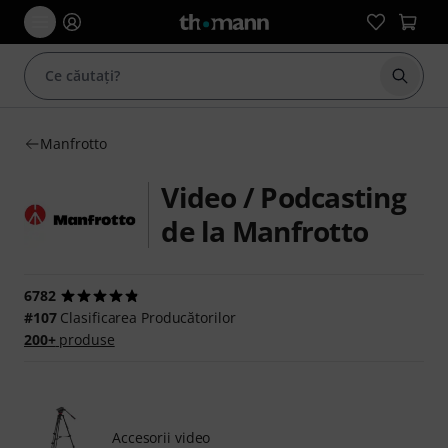
Începe
Manfrotto
Video / Podcasting
de la Manfrotto
6782
#107
Clasificarea Producătorilor
200+
produse
Accesorii video