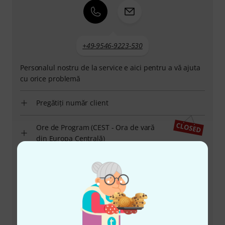
+49-9546-9223-530
Personalul nostru de la service e aici pentru a vă ajuta
cu orice problemă
Pregătiți număr client
Ore de Program (CEST - Ora de vară
din Europa Centrală)
Solicită să fii contactat
Alte moduri de a ne contacta
Returnează produs