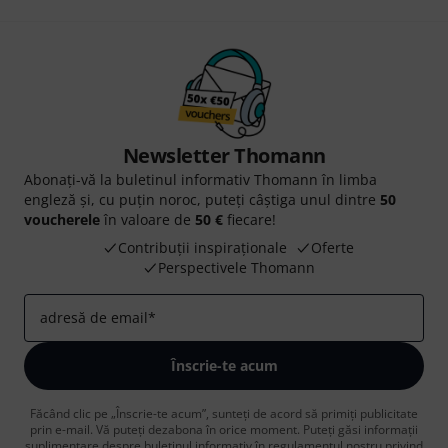
Newsletter Thomann
Abonați-vă la buletinul informativ Thomann în limba
engleză și, cu puțin noroc, puteți câștiga unul dintre
50
voucherele
în valoare de
50 €
fiecare!
Contribuții inspiraționale
Oferte
Perspectivele Thomann
adresă de email
*
Înscrie-te acum
Făcând clic pe „Înscrie-te acum”, sunteți de acord să primiți publicitate
prin e-mail. Vă puteți dezabona în orice moment. Puteți găsi informații
suplimentare despre buletinul informativ în
regulamentul nostru privind