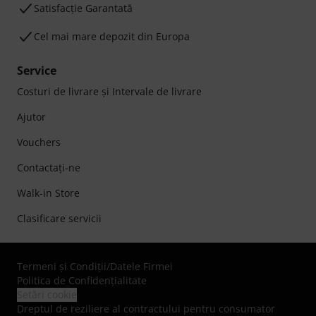
Satisfacție Garantată
Cel mai mare depozit din Europa
Service
Costuri de livrare şi Intervale de livrare
Ajutor
Vouchers
Contactaţi-ne
Walk-in Store
Clasificare servicii
Termeni şi Condiţii
/
Datele Firmei
Politica de Confidenţialitate
Setări cookie
Dreptul de reziliere al contractului pentru consumator