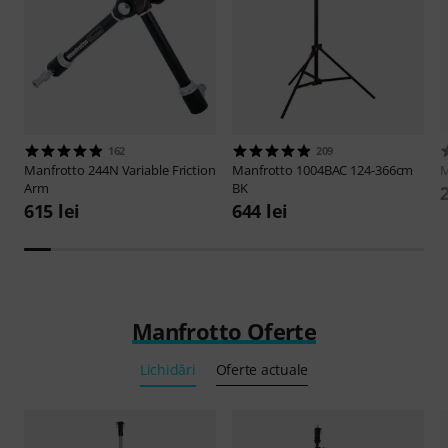
162
209
Manfrotto
244N Variable Friction
Manfrotto
1004BAC 124-366cm
M
Arm
BK
2
615 lei
644 lei
Manfrotto Oferte
Lichidări
Oferte actuale