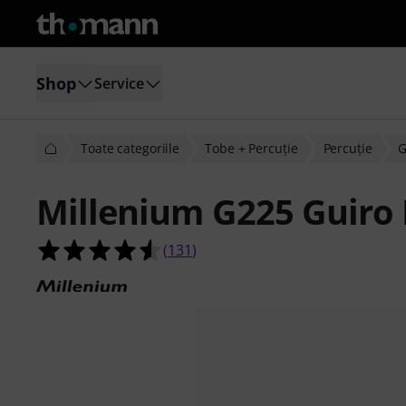
Shop
Service
Toate categoriile
Tobe + Percuţie
Percuţie
G
Millenium G225 Guiro
4.5 din 5 stele din 131 evaluări ale cl
(
131
)