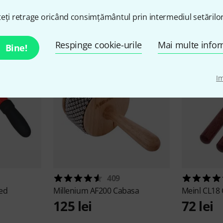
cesorii și articole compatib
eți retrage oricând consimțământul prin intermediul setărilor
Respinge cookie-urile
Mai multe infor
Bine!
I
409
ed
Millenium
AF200 Cabasa
Meinl
CL18 
125 lei
72 lei