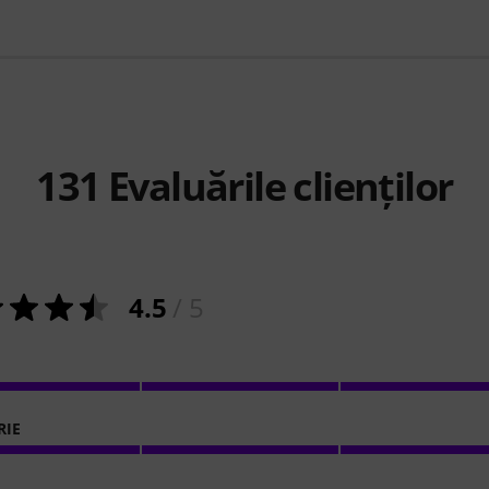
131
Evaluările clienților
4.5
/ 5
RIE