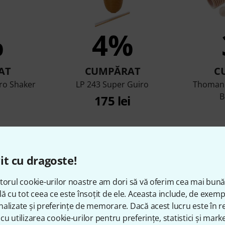
%
4%
AT
CUMPĂRAT
C
ro Shaker
LP 243 Super Guiro
Thomann
B
175 lei
Compară
it cu dragoste!
torul cookie-urilor noastre am dori să vă oferim cea mai bun
lă cu tot ceea ce este însoțit de ele. Aceasta include, de exem
alizate și preferințe de memorare. Dacă acest lucru este în re
cu utilizarea cookie-urilor pentru preferințe, statistici și marke