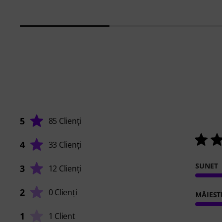
5
85 Clienți
4
33 Clienți
SUNET
3
12 Clienți
2
0 Clienți
MĂIEST
1
1 Client