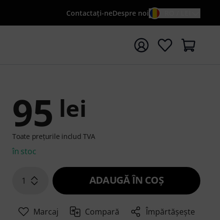
Contactaţi-ne
Despre noi
RO / LEI
peți căutarea cu termenul de căutare {searchTerm}
95
lei
Toate prețurile includ TVA
în stoc
ADAUGĂ ÎN COŞ
1
Marcaj
Compară
Împărtășește