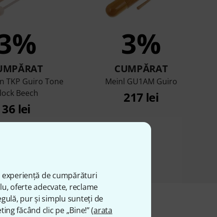
3%
3%
UMPĂRAT
CUMPĂRAT
 TKP Guiro Tone
Meinl GU1AM Guiro
lock Beech
217 lei
36 lei
ă experiență de cumpărături
plu, oferte adecvate, reclame
gulă, pur și simplu sunteți de
ting făcând clic pe „Bine!” (
arata