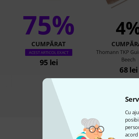
75%
4
CUMPĂRAT
CUMPĂR
Thomann TKP Gui
ACEST ARTICOL EXACT
Beech
95 lei
68 lei
Serv
Cu aju
posibi
person
acord 