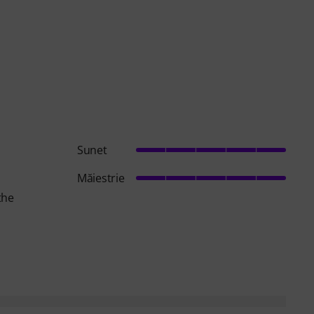
Sunet
Măiestrie
the