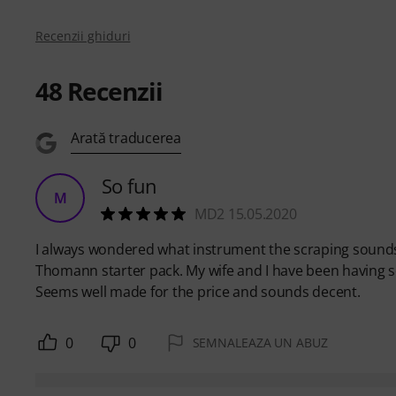
Recenzii ghiduri
48
Recenzii
Arată traducerea
So fun
M
MD2 15.05.2020
I always wondered what instrument the scraping sounds 
Thomann starter pack. My wife and I have been having so
Seems well made for the price and sounds decent.
0
0
SEMNALEAZA UN ABUZ