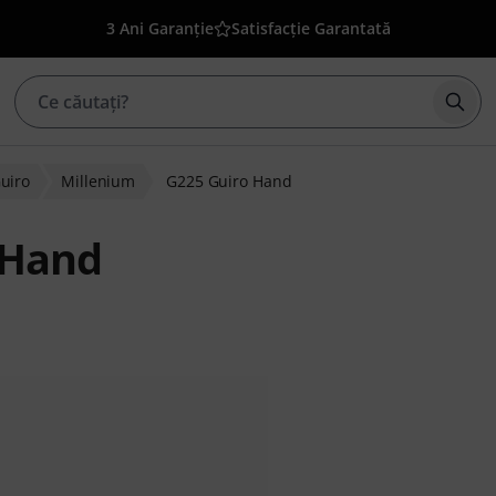
3 Ani Garanție
Satisfacție Garantată
Înce
uiro
Millenium
G225 Guiro Hand
 Hand
ienților