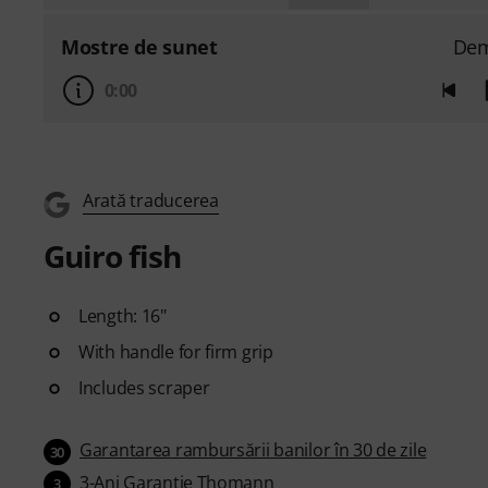
Mostre de sunet
De
0:00
Arată traducerea
Guiro fish
Length: 16"
With handle for firm grip
Includes scraper
Garantarea rambursării banilor în 30 de zile
30
3-Ani Garanţie Thomann
3