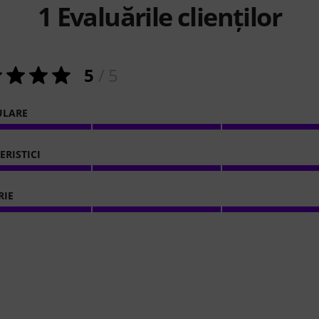
1
Evaluările clienților
5
/ 5
ULARE
ERISTICI
RIE