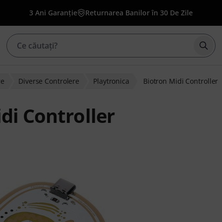
3 Ani Garanție
Returnarea Banilor în 30 De Zile
Înce
re
Diverse Controlere
Playtronica
Biotron Midi Controller
di Controller
nților