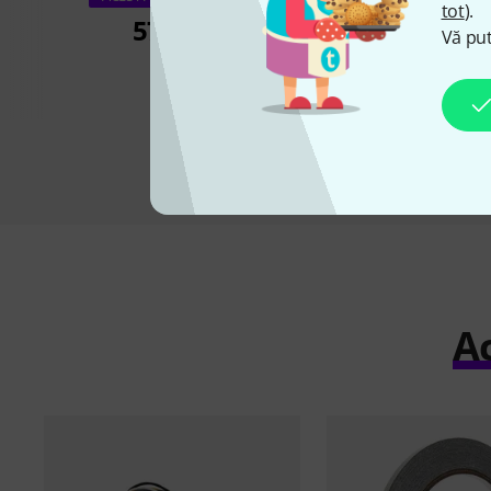
tot
).
Controlle
575 lei
Vă put
575 le
Ac