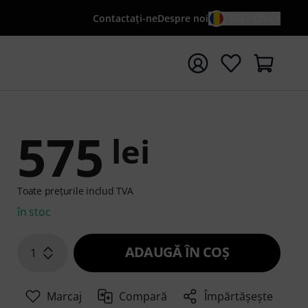
Contactaţi-ne
Despre noi
RO / LEI
peți căutarea cu termenul de căutare {searchTerm}
575
lei
Toate prețurile includ TVA
în stoc
ADAUGĂ ÎN COŞ
1
Marcaj
Compară
Împărtășește