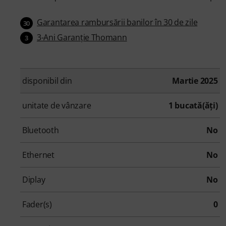
Garantarea rambursării banilor în 30 de zile
30
3-Ani Garanţie Thomann
3
disponibil din
Martie 2025
unitate de vânzare
1 bucată(ăţi)
Bluetooth
No
Ethernet
No
Diplay
No
Fader(s)
0