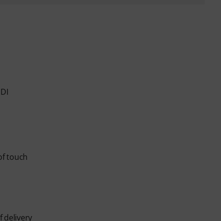
IDI
of touch
f delivery