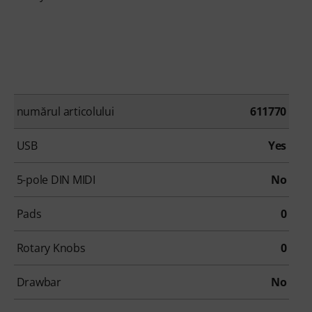
numărul articolului
611770
USB
Yes
5-pole DIN MIDI
No
Pads
0
Rotary Knobs
0
Drawbar
No