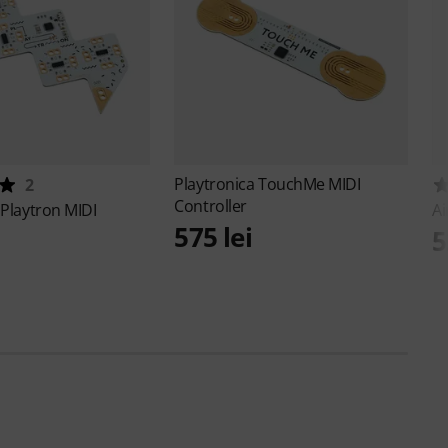
Playtronica
TouchMe MIDI
2
Controller
a
Playtron MIDI
Ai
575 lei
5