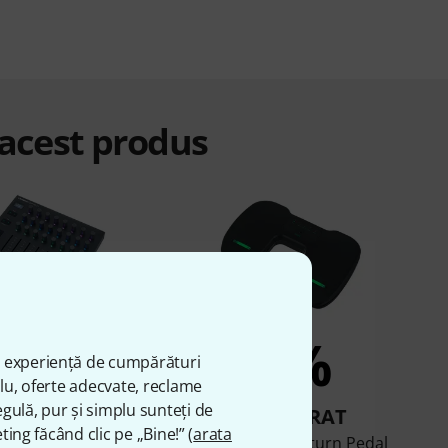
 acest produs
4%
3%
ă experiență de cumpărături
plu, oferte adecvate, reclame
gulă, pur și simplu sunteți de
UMPĂRAT
CUMPĂRAT
ting făcând clic pe „Bine!” (
arata
Launch Control XL 3
Thomann Pageturn Pedal