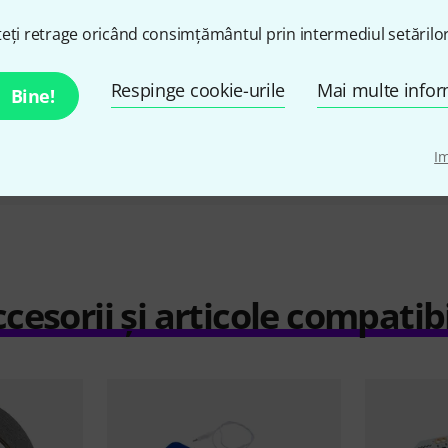
r
Controller
1
eți retrage oricând consimțământul prin intermediul setărilor
i
592 lei
Respinge cookie-urile
Mai multe infor
Bine!
Compară
I
cesorii și articole compatib