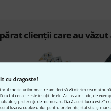
ărat clienții care au văzut
it cu dragoste!
%
14%
torul cookie-urilor noastre am dori să vă oferim cea mai bun
lă cu tot ceea ce este însoțit de ele. Aceasta include, de exem
alizate și preferințe de memorare. Dacă acest lucru este în re
AT
CUMPĂRAT
C
cu utilizarea cookie-urilor pentru preferințe, statistici și marke
hMe MIDI
Playtronica Playtron MIDI
Novation 