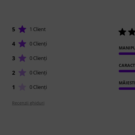
5
1 Client
4
0 Clienți
MANIP
3
0 Clienți
CARACT
2
0 Clienți
MĂIEST
1
0 Clienți
Recenzii ghiduri