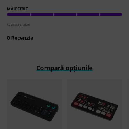
MĂIESTRIE
Recenzii ghiduri
0
Recenzie
Compară opțiunile