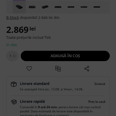
B-Stock
disponibil 2.666 lei din
2.869
lei
Toate prețurile includ TVA
în stoc
ADAUGĂ ÎN COŞ
1
Livrare standard
Gratuit
Se așteaptă între
Joi., 13.08.
și
Vineri., 14.08.
.
Livrare rapidă
Preț la casă
Comandă în
9 oră 24 min.
pentru livrare cât mai curând
posibil. Data estimată de livrare este disponibilă în
secțiunea de finalizare a comenzii.