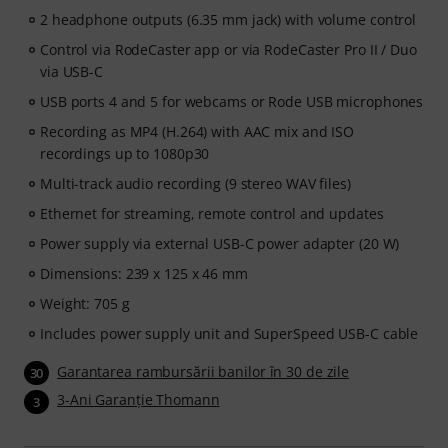
2 headphone outputs (6.35 mm jack) with volume control
Control via RodeCaster app or via RodeCaster Pro II / Duo
via USB-C
USB ports 4 and 5 for webcams or Rode USB microphones
Recording as MP4 (H.264) with AAC mix and ISO
recordings up to 1080p30
Multi-track audio recording (9 stereo WAV files)
Ethernet for streaming, remote control and updates
Power supply via external USB-C power adapter (20 W)
Dimensions: 239 x 125 x 46 mm
Weight: 705 g
Includes power supply unit and SuperSpeed USB-C cable
Garantarea rambursării banilor în 30 de zile
30
3-Ani Garanţie Thomann
3