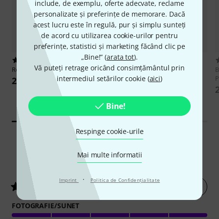
include, de exemplu, oferte adecvate, reclame
personalizate și preferințe de memorare. Dacă
acest lucru este în regulă, pur și simplu sunteți
de acord cu utilizarea cookie-urilor pentru
preferințe, statistici și marketing făcând clic pe
„Bine!” (
arata tot
).
110
17
Vă puteți retrage oricând consimțământul prin
Rode
Rodecaster Pro II
Rode
SC17
B
P
intermediul setărilor cookie (
aici
)
2.777 lei
88 lei
2
Bine!
Respinge cookie-urile
Mai multe informatii
1
Evaluările clienților
·
Imprint
Politica de Confidenţialitate
evaluează acum
5
/ 5
FOTOGRAFIE/SUNET