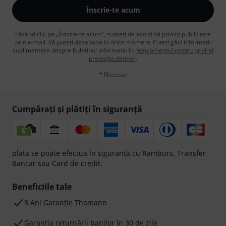
Înscrie-te acum
Făcând clic pe „Înscrie-te acum”, sunteți de acord să primiți publicitate
prin e-mail. Vă puteți dezabona în orice moment. Puteți găsi informații
suplimentare despre buletinul informativ în
regulamentul nostru privind
protecția datelor
.
* Necesar
Cumpărați și plătiți în siguranță
plata se poate efectua în siguranță cu Ramburs, Transfer
Bancar sau Card de credit.
Beneficiile tale
3 Ani Garanție Thomann
Garanţia returnării banilor în 30 de zile