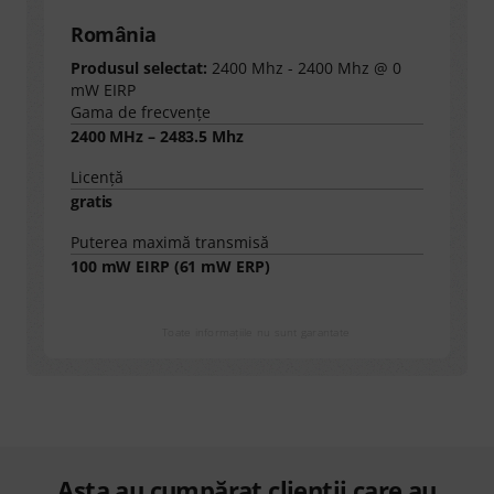
România
Produsul selectat:
2400 Mhz - 2400 Mhz @ 0
mW EIRP
Gama de frecvențe
2400 MHz – 2483.5 Mhz
Licență
gratis
Puterea maximă transmisă
100
mW EIRP (
61
mW ERP)
Toate informaţiile nu sunt garantate
Asta au cumpărat clienții care au