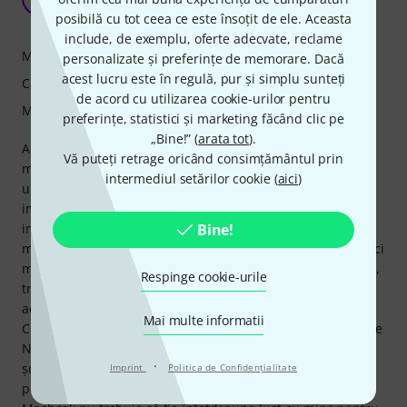
scholzky 13.09.2024
posibilă cu tot ceea ce este însoțit de ele. Aceasta
include, de exemplu, oferte adecvate, reclame
Manipulare
personalizate și preferințe de memorare. Dacă
acest lucru este în regulă, pur și simplu sunteți
Caracteristici
de acord cu utilizarea cookie-urilor pentru
Măiestrie
preferințe, statistici și marketing făcând clic pe
„Bine!” (
arata tot
).
Achizitionat recent si testat pe larg, sunt in general
Vă puteți retrage oricând consimțământul prin
multumit de produs. Pentru preț, acesta este cu siguranță
intermediul setărilor cookie (
aici
)
un set ieftin și aproape complet pentru a începe (aproape)
imediat. Mijloace complete: toate cablurile necesare sunt
incluse, protecția împotriva vântului pentru ambele
Bine!
microfoane este inclusă. Ce NU este inclus: Instrucțiuni. Nici
măcar un ghid de pornire rapidă. Pentru a face acest lucru,
Respinge cookie-urile
trebuie să căutați instrucțiuni pe internet la Rode. Cu toate
acestea, nu poate fi descărcat, poate fi folosit doar online.
Mai multe informatii
Conținutul este ok, dar lasă unele întrebări fără răspuns. Ce
NU este inclus: Un cablu USB la USB C. Ok, poate sunt de
·
școală veche. În orice caz, folosesc un notebook mai vechi
Imprint
Politica de Confidenţialitate
pentru înregistrarea și încărcarea microfoanelor, elegantul