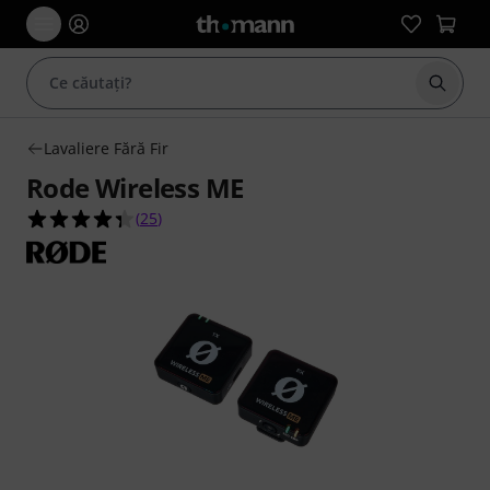
Începe
Lavaliere Fără Fir
Rode Wireless ME
4.4 din 5 stele din 25 evaluări ale clienților
(
25
)