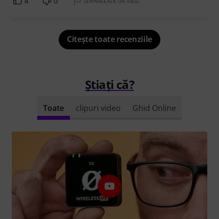
4
0
SEMNALEAZA UN ABUZ
Citește toate recenziile
Știați că?
Toate
clipuri video
Ghid Online