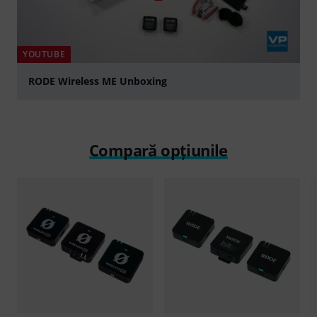
YOUTUBE
RODE Wireless ME Unboxing
Play
Compară opțiunile