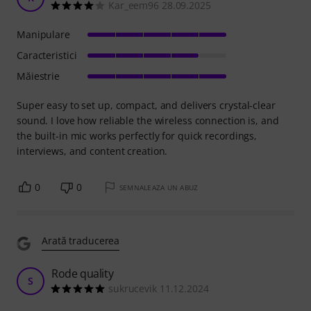
Kar_eem96 28.09.2025
Manipulare
Caracteristici
Măiestrie
Super easy to set up, compact, and delivers crystal-clear
sound. I love how reliable the wireless connection is, and
the built-in mic works perfectly for quick recordings,
interviews, and content creation.
0
0
SEMNALEAZA UN ABUZ
Arată traducerea
Rode quality
S
sukrucevik 11.12.2024