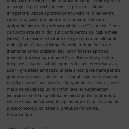
Macbook nu trebuie să fie întotdeauna luat cu mine pentru
a ajunge să pară vechi. In ceea ce priveste calitatea
inregistrarii: Absolut potrivit pentru vorbire, bine pentru
cantat, nu foarte bun pentru instrumente. Software:
aplicațiile (pentru dispozitive mobile sau PC) sunt ok. Gama
de funcții este clară, dar suficientă pentru aplicațiile mele
(video). Dimensiunea fontului este prea mică pe telefonul
mobil (Rode Central) Ultima: Bateriile trebuie încărcate
înainte de prima utilizare (deci pot fi folosite aproape
imediat), durează aproximativ 2 ore. Excesul de greutate:
îmi place calitatea stabilă, iar microfoanele oferă clar asta.
Doar – greutatea emițătorului este sincer prea mare pentru
gulere sau cămăși „moale”, microfonul cade înainte sau se
mișcă prea mult, ceea ce duce la zgomot. În acest caz, este
mai bine să utilizați un microfon lavalier suplimentar
(conexiunea este disponibilă pe microfonul emițătorului),
ceea ce înseamnă investiții suplimentare. Pana la urma imi
place conceptul, calitatea si pretul/performanta.
Recomandare!