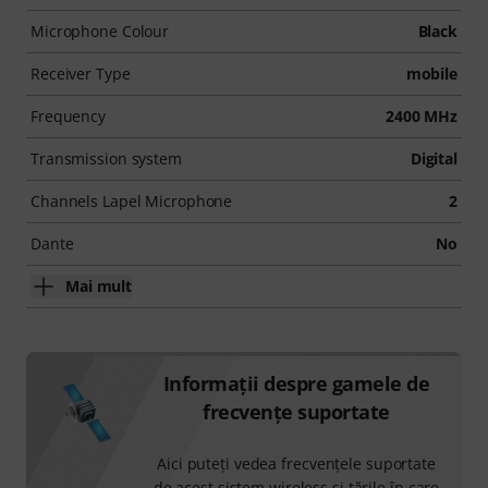
Microphone Colour
Black
Receiver Type
mobile
Frequency
2400 MHz
Transmission system
Digital
Channels Lapel Microphone
2
Dante
No
Mai mult
Informaţii despre gamele de
frecvenţe suportate
Aici puteţi vedea frecvenţele suportate
de acest sistem wireless şi ţările în care