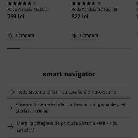
3
10
Rode
Wireless ME Dual
Rode
Wireless GO (Gen 3)
799 lei
822 lei
1
Compară
Compară
smart navigator
Rode Sisteme Fără Fir cu Lavalieră dintr-o ochire
Afişează Sisteme Fără Fir cu Lavalieră în gama de preţ
500 lei - 1000 lei
Mergi la categoria de produse Sisteme Fără Fir cu
Lavalieră