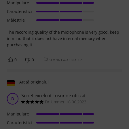
Manipulare
Caracteristici
Măiestrie
The recording quality of the microphone is very good, keep
in mind that it does not have internal memory when
purchasing it.
0
0
SEMNALEAZA UN ABUZ
Arată originalul
Sunet excelent - ușor de utilizat
D
Dr.Ummer 16.06.2023
Manipulare
Caracteristici