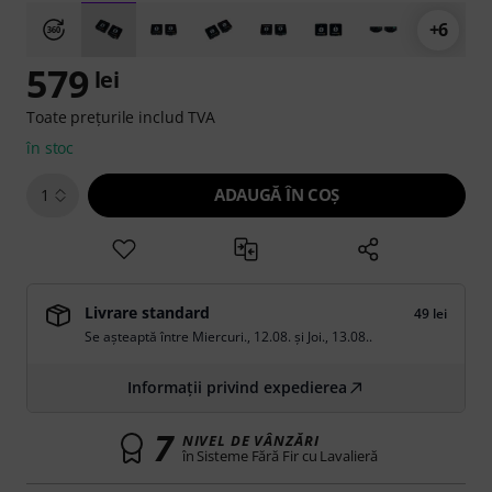
+6
579
lei
Toate prețurile includ TVA
în stoc
ADAUGĂ ÎN COŞ
1
Livrare standard
49 lei
Se așteaptă între
Miercuri., 12.08.
și
Joi., 13.08.
.
Informații privind expedierea
7
NIVEL DE VÂNZĂRI
în Sisteme Fără Fir cu Lavalieră