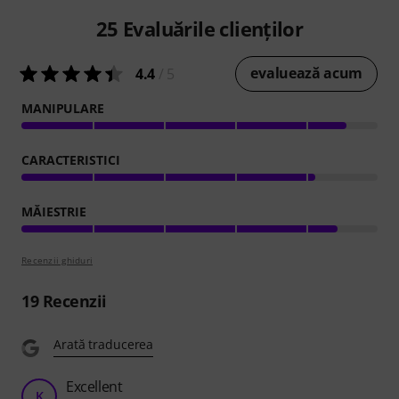
25
Evaluările clienților
evaluează acum
4.4
/ 5
MANIPULARE
CARACTERISTICI
MĂIESTRIE
Recenzii ghiduri
19
Recenzii
Arată traducerea
Excellent
K