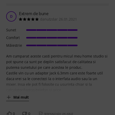
Extrem de bune
D
danutzdar 26.01.2021
Sunet
Comfort
Măiestrie
Am cumparat aceste casti pentru micul meu home studio si
pot spune ca sunt pe deplin satisfacut de calitatea si
puterea sunetului pe care acestea le produc.
Castile vin cu un adaptor Jack 6.3mm care este foarte util
daca vrei sa le conectezi la o interfata audio sau la un
mixer. Insa ele pot fi folosite cu usurinta chiar si la
calculator/laptop/telefon si orice
Mai mult
0
0
SEMNALEAZA UN ABUZ