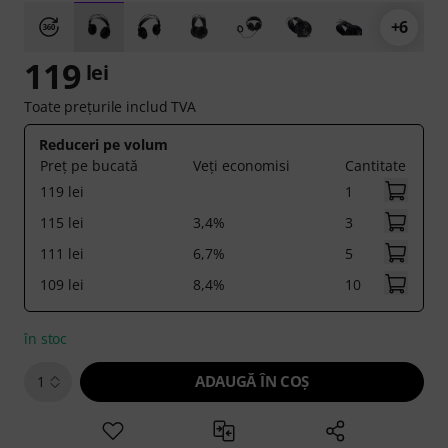
+6
119
lei
Toate prețurile includ TVA
Reduceri pe volum
Preț pe bucată
Veți economisi
Cantitate
119 lei
1
115 lei
3,4%
3
111 lei
6,7%
5
109 lei
8,4%
10
în stoc
ADAUGĂ ÎN COŞ
1