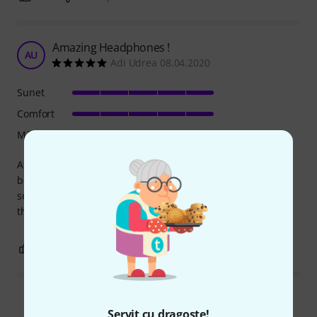
Amazing Headphones !
AU
Adi Udrea 08.04.2020
Sunet
Comfort
Măiestrie
At first I had the feeling that these HP are low quality
because of the price but I was amazed how good they
sound and how comfortable they are . I strongly recomend
them !
0
0
SEMNALEAZA UN ABUZ
Citește toate recenziile
Servit cu dragoste!