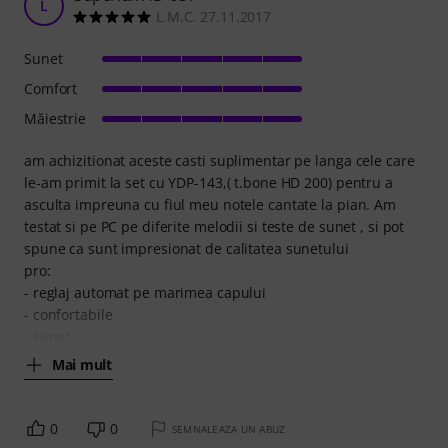
L
L.M.C. 27.11.2017
Sunet
Comfort
Măiestrie
am achizitionat aceste casti suplimentar pe langa cele care
le-am primit la set cu YDP-143,( t.bone HD 200) pentru a
asculta impreuna cu fiul meu notele cantate la pian. Am
testat si pe PC pe diferite melodii si teste de sunet , si pot
spune ca sunt impresionat de calitatea sunetului
pro:
- reglaj automat pe marimea capului
- confortabile
- sunet
Mai mult
0
0
SEMNALEAZA UN ABUZ