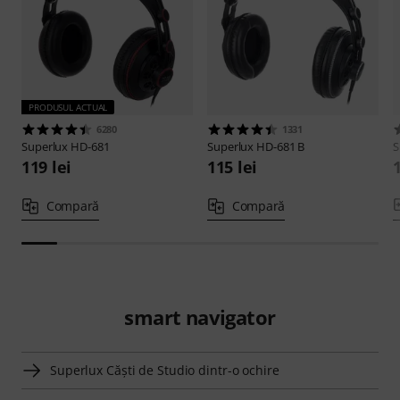
PRODUSUL ACTUAL
6280
1331
Superlux
HD-681
Superlux
HD-681 B
S
119 lei
115 lei
Compară
Compară
smart navigator
Superlux Căşti de Studio dintr-o ochire