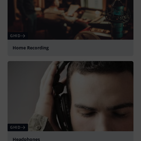
GHID
Home Recording
GHID
Headphones