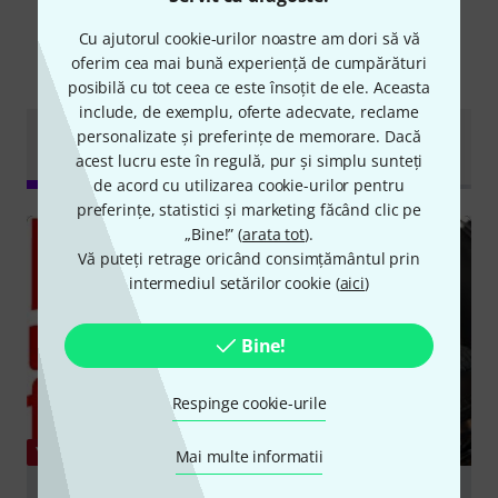
Cu ajutorul cookie-urilor noastre am dori să vă
oferim cea mai bună experiență de cumpărături
Știați că?
posibilă cu tot ceea ce este însoțit de ele. Aceasta
include, de exemplu, oferte adecvate, reclame
clipuri
Ghid
personalizate și preferințe de memorare. Dacă
Toate
Descărcări
video
Online
acest lucru este în regulă, pur și simplu sunteți
de acord cu utilizarea cookie-urilor pentru
preferințe, statistici și marketing făcând clic pe
„Bine!” (
arata tot
).
Vă puteți retrage oricând consimțământul prin
intermediul setărilor cookie (
aici
)
Bine!
Respinge cookie-urile
YOUTUBE
Mai multe informatii
Superlux HD681: Review des besten Kopfhörers der