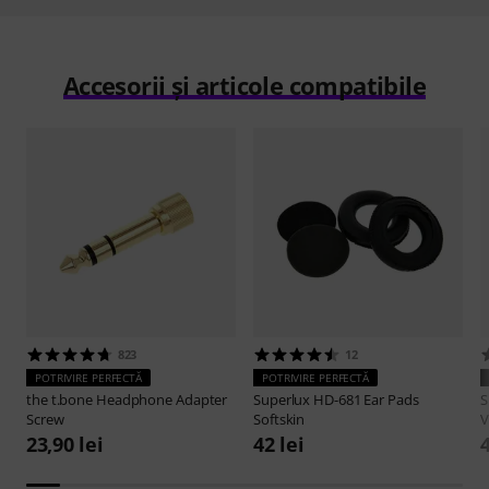
Accesorii și articole compatibile
823
12
POTRIVIRE PERFECTĂ
POTRIVIRE PERFECTĂ
the t.bone
Headphone Adapter
Superlux
HD-681 Ear Pads
S
Screw
Softskin
V
23,90 lei
42 lei
4