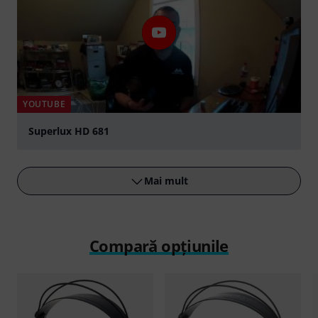
YOUTUBE
Superlux HD 681
Play
Mai mult
Compară opțiunile