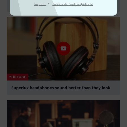
·
Welt?
Imprint
Politica de Confidenţialitate
Play
YOUTUBE
Superlux headphones sound better than they look
Play