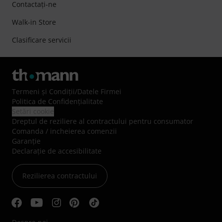
Contactaţi-ne
Walk-in Store
Clasificare servicii
Termeni şi Condiţii
/
Datele Firmei
Politica de Confidenţialitate
Setări cookie
Dreptul de reziliere al contractului pentru consumator
Comanda / incheierea comenzii
Garanție
Declarație de accesibilitate
Rezilierea contractului