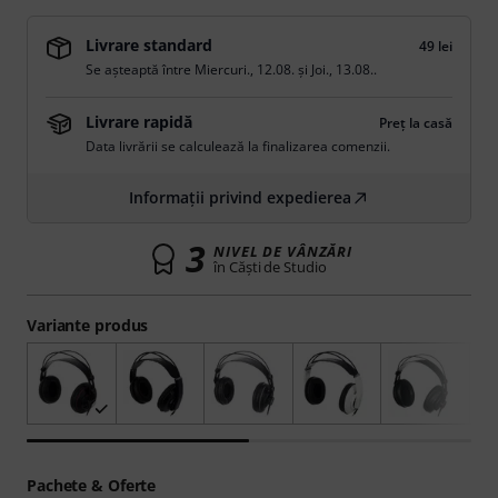
Livrare standard
49 lei
Se așteaptă între
Miercuri., 12.08.
și
Joi., 13.08.
.
Livrare rapidă
Preț la casă
Data livrării se calculează la finalizarea comenzii.
Informații privind expedierea
3
NIVEL DE VÂNZĂRI
în Căşti de Studio
Variante produs
Pachete & Oferte