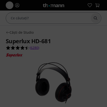
Începe
Căşti de Studio
Superlux HD-681
4.4 din 5 stele din 6280 evaluări ale clienților
(
6280
)