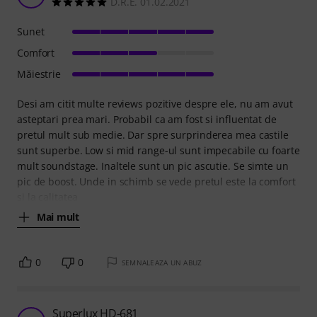
D.R.E. 01.02.2021
Sunet
Comfort
Măiestrie
Desi am citit multe reviews pozitive despre ele, nu am avut
asteptari prea mari. Probabil ca am fost si influentat de
pretul mult sub medie. Dar spre surprinderea mea castile
sunt superbe. Low si mid range-ul sunt impecabile cu foarte
mult soundstage. Inaltele sunt un pic ascutie. Se simte un
pic de boost. Unde in schimb se vede pretul este la comfort
si la calitatea
Mai mult
0
0
SEMNALEAZA UN ABUZ
Superlux HD-681