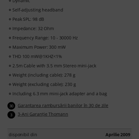
Dynamic
Self-adjusting headband
Peak SPL: 98 dB
Impedance: 32 Ohm
Frequency Range: 10 - 30000 Hz
Maximum Power: 300 mW
THD 100 mW@1KHZ<1%
2.5m Cable with 3.5 mm Stereo mini-jack
Weight (including cable): 278 g
Weight (excluding cable): 230 g
Including 6.3 mm mini-jack adapter and a bag
Garantarea rambursării banilor în 30 de zile
30
3-Ani Garanţie Thomann
3
disponibil din
Aprilie 2009