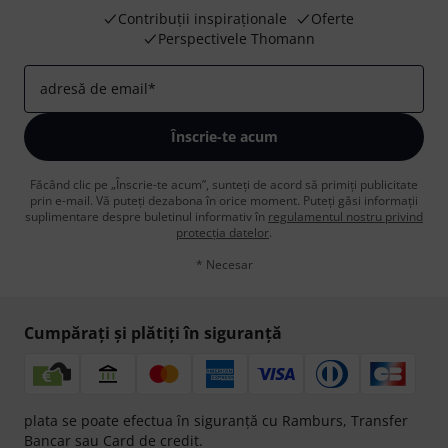
Contribuții inspiraționale
Oferte
Perspectivele Thomann
adresă de email
*
Înscrie-te acum
Făcând clic pe „Înscrie-te acum”, sunteți de acord să primiți publicitate
prin e-mail. Vă puteți dezabona în orice moment. Puteți găsi informații
suplimentare despre buletinul informativ în
regulamentul nostru privind
protecția datelor
.
* Necesar
Cumpărați și plătiți în siguranță
plata se poate efectua în siguranță cu Ramburs, Transfer
Bancar sau Card de credit.