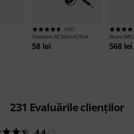
3
5293
Thomann
NT 0910 AC/PSA
Shure
SM57
58 lei
568 lei
231
Evaluările clienților
4.4
/ 5