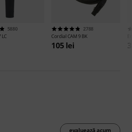
5880
2788
 LC
Cordial
CAM 9 BK
Er
105 lei
3
evaluează acum