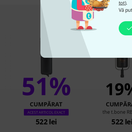
tot
).
Vă put
Asta au cump
51%
19
CUMPĂRAT
CUMPĂR
the t.bone R
ACEST ARTICOL EXACT
522 lei
522 le