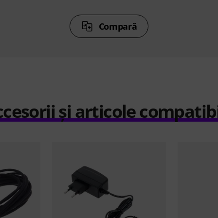
Compară
cesorii și articole compatib