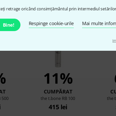
eți retrage oricând consimțământul prin intermediul setărilor
ărat clienții care au văzut
Respinge cookie-urile
Mai multe infor
Bine!
I
%
11%
AT
CUMPĂRAT
C
B 500
the t.bone RB 100
the 
i
415 lei