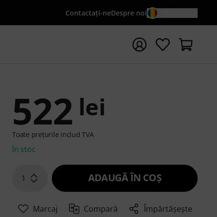
Contactaţi-ne
Despre noi
RO / LEI
peți căutarea cu termenul de căutare {searchTerm}
522
lei
Toate prețurile includ TVA
în stoc
ADAUGĂ ÎN COŞ
1
Marcaj
Compară
Împărtășește