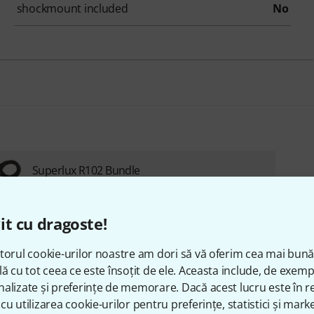
shockmount included
No
Superlux R102 Bundle
733 lei
it cu dragoste!
torul cookie-urilor noastre am dori să vă oferim cea mai bun
lă cu tot ceea ce este însoțit de ele. Aceasta include, de exem
alizate și preferințe de memorare. Dacă acest lucru este în re
cu utilizarea cookie-urilor pentru preferințe, statistici și marke