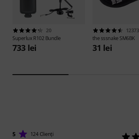
20
1237
Superlux
R102 Bundle
the sssnake
SM6BK
733 lei
31 lei
5
124 Clienți