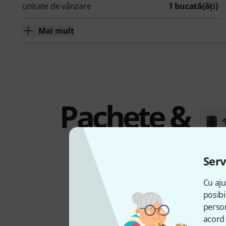
unitate de vânzare
1 bucată(ăţi)
Mai mult
Pachete &
Oferte
Serv
Cu aju
posibi
person
acord 