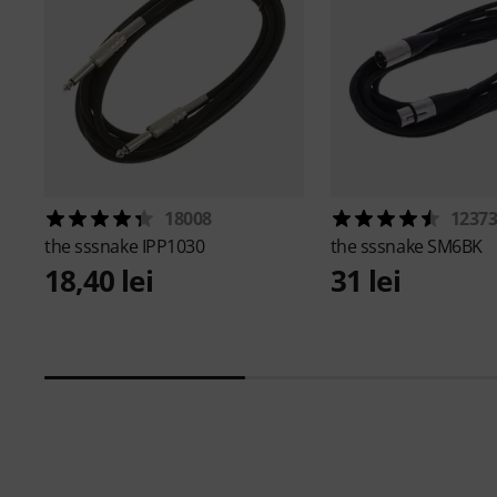
18008
1237
the sssnake
IPP1030
the sssnake
SM6BK
18,40 lei
31 lei