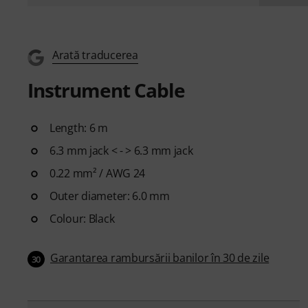
Arată traducerea
Instrument Cable
Length: 6 m
6.3 mm jack < - > 6.3 mm jack
0.22 mm² / AWG 24
Outer diameter: 6.0 mm
Colour: Black
Garantarea rambursării banilor în 30 de zile
30