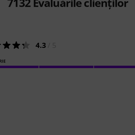
7132
Evaluările clienților
4.3
/ 5
RIE