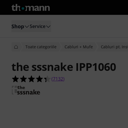
Shop
Service
Toate categoriile
Cabluri + Mufe
Cabluri pt. In
the sssnake IPP1060
4.3 din 5 stele din 7132 evaluări ale c
(
7132
)