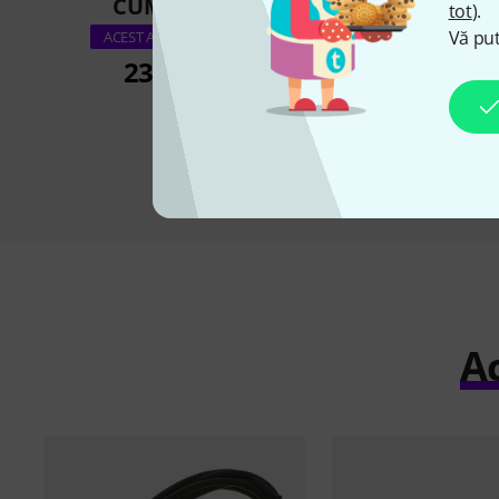
CUMPĂRAT
CUMPĂR
tot
).
the sssnake I
Vă put
ACEST ARTICOL EXACT
23,70 lei
18,40 l
Ac