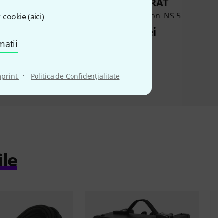
UMPĂRAT
CUMPĂRAT
dial CCI 3 PR
Fun Generation INS 5
 cookie (
aici
)
35 lei
36 lei
matii
·
mprint
Politica de Confidenţialitate
ile