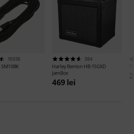
10335
384
e
SM10BK
Harley Benton
HB-15GXD
T
JamBox
2
469 lei