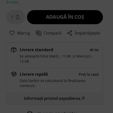
în stoc
ADAUGĂ ÎN COŞ
1
Marcaj
Compară
Împărtășește
Livrare standard
49 lei
Se așteaptă între
Marți., 11.08.
și
Miercuri.,
12.08.
.
Livrare rapidă
Preț la casă
Data livrării se calculează la finalizarea
comenzii.
Informații privind expedierea