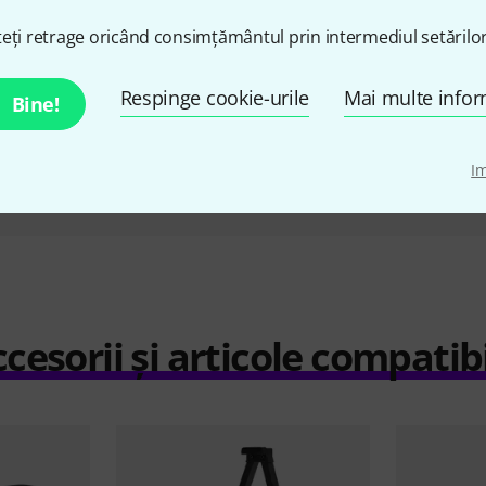
AT
CUMPĂRAT
C
PP1030
Fun Generation INS 10
Cor
eți retrage oricând consimțământul prin intermediul setărilor
ei
47 lei
Respinge cookie-urile
Mai multe infor
Bine!
Compară
I
cesorii și articole compatib