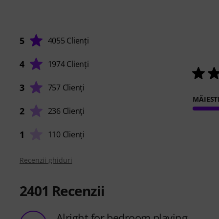
5
4055 Clienți
4
1974 Clienți
3
757 Clienți
MĂIEST
2
236 Clienți
1
110 Clienți
Recenzii ghiduri
2401
Recenzii
Alright for bedroom playing