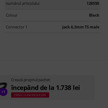
numărul articolului
128550
Colour
Black
Connector 1
Jack 6,3mm TS male
Crează propriul pachet
începând de la 1.738 lei
+1
PÂNĂ LA 8% REDUCERE