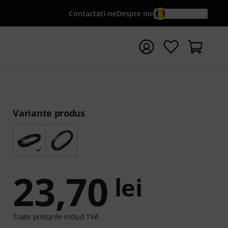
Contactaţi-ne
Despre noi
RO / LEI
peți căutarea cu termenul de căutare {searchTerm}
Variante produs
23,70
lei
Toate prețurile includ TVA