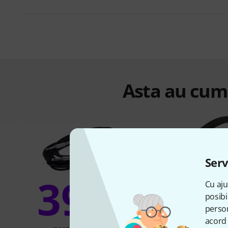
Asta au cump
Serv
39%
Cu aju
25
posibi
person
acord 