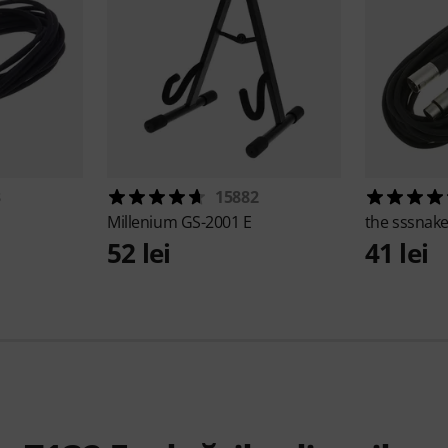
3
15882
Millenium
GS-2001 E
the sssnak
52 lei
41 lei