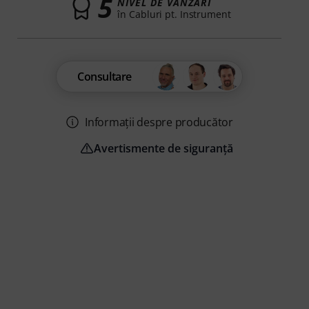
5
NIVEL DE VÂNZĂRI
în Cabluri pt. Instrument
Consultare
Informații despre producător
Avertismente de siguranță