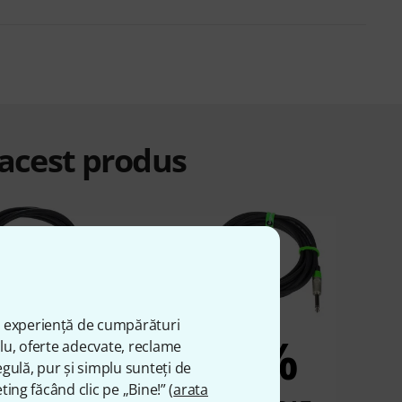
 acest produs
ă experiență de cumpărături
2%
2%
plu, oferte adecvate, reclame
gulă, pur și simplu sunteți de
ting făcând clic pe „Bine!” (
arata