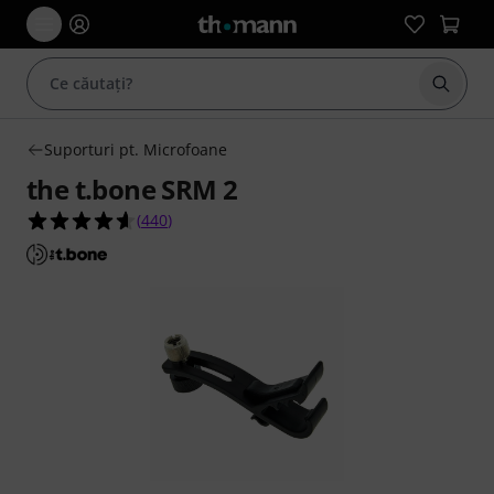
Începe
Suporturi pt. Microfoane
the t.bone SRM 2
4.6 din 5 stele din 440 evaluări ale clienților
(
440
)