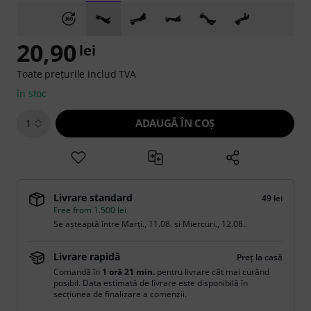
20,90
lei
Toate prețurile includ TVA
în stoc
ADAUGĂ ÎN COŞ
1
Livrare standard
49 lei
Free from 1.500 lei
Se așteaptă între
Marți., 11.08.
și
Miercuri., 12.08.
.
Livrare rapidă
Preț la casă
Comandă în
1 oră 21 min.
pentru livrare cât mai curând
posibil. Data estimată de livrare este disponibilă în
secțiunea de finalizare a comenzii.