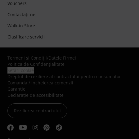
Vouchers
Contactaţi-ne
Walk-in Store
Clasificare servicii
Termeni şi Condiţii
/
Datele Firmei
Politica de Confidenţialitate
Setări cookie
Dreptul de reziliere al contractului pentru consumator
Comanda / incheierea comenzii
Garanție
Declarație de accesibilitate
Rezilierea contractului