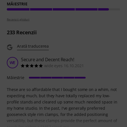
MĂIESTRIE
Recenzii ghiduri
233
Recenzii
Arată traducerea
Secure and Decent Reach!
WE
wide eyes 16.10.2021
Măiestrie
These are so affordable that I bought some on a whim, not
expecting much, but they have totally replaced my low-
profile stands and cleared up some much needed space in
my home studio. In the past, I've generally preferred
gooseneck style rim clamps, for the added positioning
versatility, but these clamps provide the perfect amount of
reach for either a SM57 sized mic,