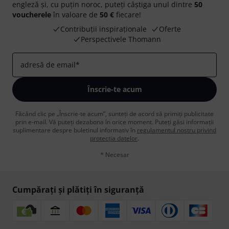
engleză și, cu puțin noroc, puteți câștiga unul dintre
50
voucherele
în valoare de
50 €
fiecare!
Contribuții inspiraționale
Oferte
Perspectivele Thomann
adresă de email
*
Înscrie-te acum
Făcând clic pe „Înscrie-te acum”, sunteți de acord să primiți publicitate
prin e-mail. Vă puteți dezabona în orice moment. Puteți găsi informații
suplimentare despre buletinul informativ în
regulamentul nostru privind
protecția datelor
.
* Necesar
Cumpărați și plătiți în siguranță