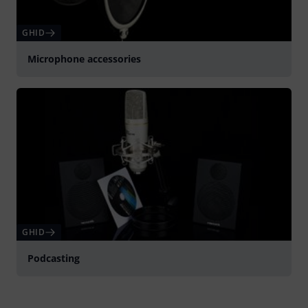
GHID
Microphone accessories
GHID
Podcasting