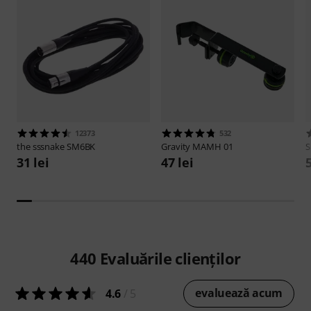
12373
532
the sssnake
SM6BK
Gravity
MAMH 01
S
31 lei
47 lei
440
Evaluările clienților
evaluează acum
4.6
/ 5