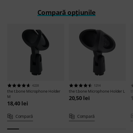
Compară opțiunile
4228
1214
the t.bone
Microphone Holder
the t.bone
Microphone Holder L
t
M
20,50 lei
1
18,40 lei
Compară
Compară