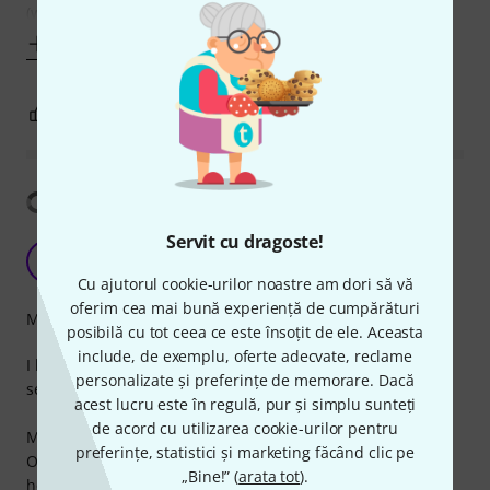
(with using screw from other
Mai mult
6
0
SEMNALEAZA UN ABUZ
Arată traducerea
Servit cu dragoste!
Clever design, fast operations
M
MaxD&B 02.02.2021
Cu ajutorul cookie-urilor noastre am dori să vă
oferim cea mai bună experiență de cumpărături
Măiestrie
posibilă cu tot ceea ce este însoțit de ele. Aceasta
include, de exemplu, oferte adecvate, reclame
I bought four of these to use with existing mic set, they
personalizate și preferințe de memorare. Dacă
seem durable (but only time will tell us.)
acest lucru este în regulă, pur și simplu sunteți
de acord cu utilizarea cookie-urilor pentru
Material: it's made of plastic.
preferințe, statistici și marketing făcând clic pe
One size fits all: the design is clever and it fits different
„Bine!” (
arata tot
).
hoop sizes.