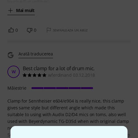
touring/live settings).
Mai mult
0
0
SEMNALEAZA UN ABUZ
Arată traducerea
Best clamp for a lot of drum mic.
W
wferdinand 03.12.2018
Măiestrie
Clamp for Sennheiser e604/e904 is really nice, this clamp
gives same style but different angle which made this
suitable to using with Audix D2/D4 mics on toms, also well
used with Beyerdynamic TG-D35d when with original clamp
not have any places to clamp it. I also use this with
Sennheiser e906/609, can be setup great angle on snare top