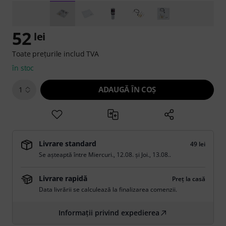
52
lei
Toate prețurile includ TVA
în stoc
ADAUGĂ ÎN COŞ
1
Livrare standard
49 lei
Se așteaptă între
Miercuri., 12.08.
și
Joi., 13.08.
.
Livrare rapidă
Preț la casă
Data livrării se calculează la finalizarea comenzii.
Informații privind expedierea