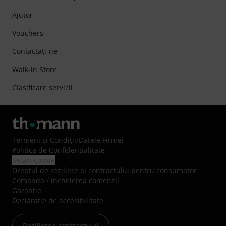
Ajutor
Vouchers
Contactaţi-ne
Walk-in Store
Clasificare servicii
Termeni şi Condiţii
/
Datele Firmei
Politica de Confidenţialitate
Setări cookie
Dreptul de reziliere al contractului pentru consumator
Comanda / incheierea comenzii
Garanție
Declarație de accesibilitate
Rezilierea contractului