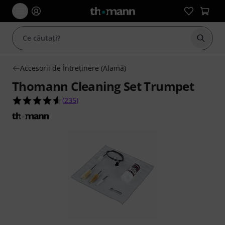
Începe
Accesorii de Întreţinere (Alamă)
Thomann Cleaning Set Trumpet
4.6 din 5 stele din 235 evaluări ale clienților
(
235
)