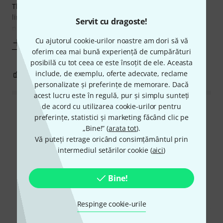
The snake brush reaches the lead pipe/ slides. The plastic
lining is very durable and the brush ends have sufficient
Servit cu dragoste!
protection to
Cu ajutorul cookie-urilor noastre am dori să vă
Mai mult
oferim cea mai bună experiență de cumpărături
posibilă cu tot ceea ce este însoțit de ele. Aceasta
include, de exemplu, oferte adecvate, reclame
1
0
SEMNALEAZA UN ABUZ
personalizate și preferințe de memorare. Dacă
acest lucru este în regulă, pur și simplu sunteți
de acord cu utilizarea cookie-urilor pentru
Citește toate recenziile
preferințe, statistici și marketing făcând clic pe
„Bine!” (
arata tot
).
Vă puteți retrage oricând consimțământul prin
intermediul setărilor cookie (
aici
)
Știați că?
Bine!
Toate
Ghid Online
Respinge cookie-urile