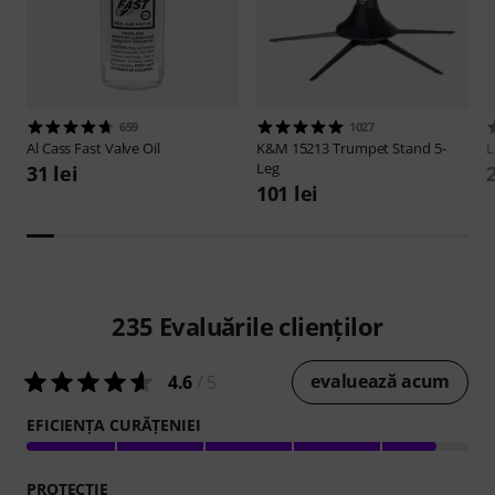
659
1027
Al Cass
Fast Valve Oil
K&M
15213 Trumpet Stand 5-
L
Leg
31 lei
2
101 lei
235
Evaluările clienților
evaluează acum
4.6
/ 5
EFICIENŢA CURĂŢENIEI
PROTECŢIE