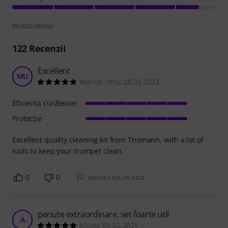
Recenzii ghiduri
122
Recenzii
Excellent
MU
Marius Ursu 28.03.2023
Eficienţa curăţeniei
Protecţie
Excellent quality cleaning kit from Thomann, with a lot of
tools to keep your trumpet clean.
0
0
SEMNALEAZA UN ABUZ
periute extraordinare, set foarte util
A
Aliona 04.02.2025