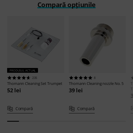
Compară opțiunile
PRODUSUL ACTUAL
235
8
Thomann
Cleaning Set Trumpet
Thomann
Cleaning nozzle No. 5
T
52 lei
39 lei
3
Compară
Compară