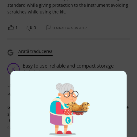
standard while giving protection to the instrument avoiding
scratches while using the kit.
1
0
SEMNALEAZA UN ABUZ
Arată traducerea
Easy to use, reliable and compact storage
K
Karry 21.04.2023
Eficienţa curăţeniei
Protecţie
Great cleaning kit, has a selection of brushes to wash all the
slides and the valves easily. Unlike many cheap brushes,
these don't shed the bristles and are odourless! It even
comes with a brush suitable for washing mouthpieces!