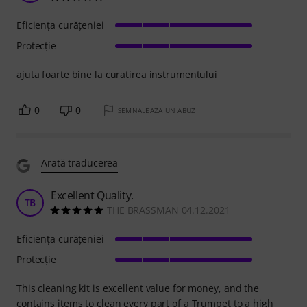
Eficienţa curăţeniei
Protecţie
ajuta foarte bine la curatirea instrumentului
0
0
SEMNALEAZA UN ABUZ
Arată traducerea
Excellent Quality.
TB
THE BRASSMAN 04.12.2021
Eficienţa curăţeniei
Protecţie
This cleaning kit is excellent value for money, and the
contains items to clean every part of a Trumpet to a high