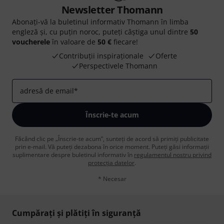
Newsletter Thomann
Abonați-vă la buletinul informativ Thomann în limba
engleză și, cu puțin noroc, puteți câștiga unul dintre
50
voucherele
în valoare de
50 €
fiecare!
Contribuții inspiraționale
Oferte
Perspectivele Thomann
adresă de email
*
Înscrie-te acum
Făcând clic pe „Înscrie-te acum”, sunteți de acord să primiți publicitate
prin e-mail. Vă puteți dezabona în orice moment. Puteți găsi informații
suplimentare despre buletinul informativ în
regulamentul nostru privind
protecția datelor
.
* Necesar
Cumpărați și plătiți în siguranță