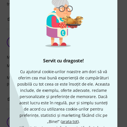
transport - fara grija la lovituri!
0
0
SEMNALEAZA UN ABUZ
Foarte buna !
MS
Marian Stoian Master Band 14.11.2023
Manipulare
Servit cu dragoste!
Măiestrie
Cu ajutorul cookie-urilor noastre am dori să vă
Materiale foarte bune. Super capitonata. Raport calitate -
oferim cea mai bună experiență de cumpărături
pret excelent.
posibilă cu tot ceea ce este însoțit de ele. Aceasta
include, de exemplu, oferte adecvate, reclame
personalizate și preferințe de memorare. Dacă
0
0
SEMNALEAZA UN ABUZ
acest lucru este în regulă, pur și simplu sunteți
de acord cu utilizarea cookie-urilor pentru
preferințe, statistici și marketing făcând clic pe
Mr
„Bine!” (
arata tot
).
AP
Andrei Pantia 30.07.2024