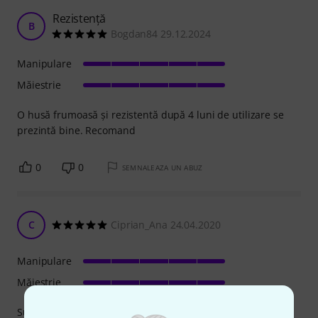
Rezistență
B
Bogdan84 29.12.2024
Manipulare
Măiestrie
O husă frumoasă și rezistentă după 4 luni de utilizare se
prezintă bine. Recomand
0
0
SEMNALEAZA UN ABUZ
C
Ciprian_Ana 24.04.2020
Manipulare
Măiestrie
Super husa! Groasa, estetica, incapatoare, sigura la