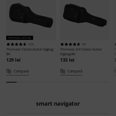
PRODUSUL ACTUAL
2135
541
Thomann
Classic-Guitar Gigbag
Thomann
3/4 Classic-Guitar
BK
Gigbag BK
G
129 lei
133 lei
Compară
Compară
smart navigator