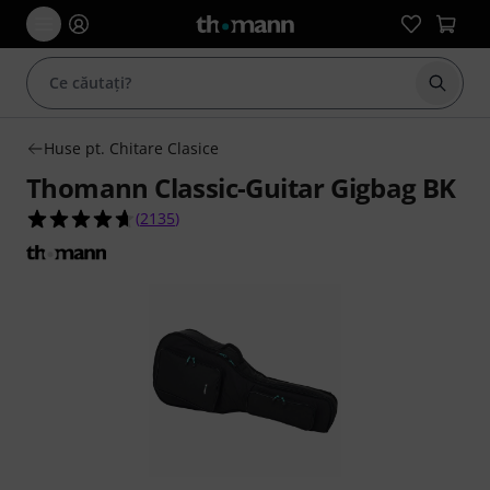
Începe
Huse pt. Chitare Clasice
Thomann Classic-Guitar Gigbag BK
4.6 din 5 stele din 2135 evaluări ale clienților
(
2135
)