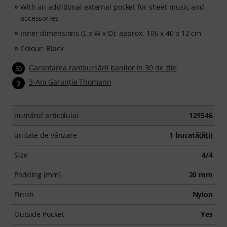
With an additional external pocket for sheet music and
accessories
Inner dimensions (L x W x D): approx. 106 x 40 x 12 cm
Colour: Black
Garantarea rambursării banilor în 30 de zile
30
3-Ani Garanţie Thomann
3
numărul articolului
121546
unitate de vânzare
1 bucată(ăţi)
Size
4/4
Padding (mm)
20 mm
Finish
Nylon
Outside Pocket
Yes