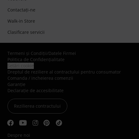
Contactaţi-ne
Walk-in Store
Clasificare servicii
Termeni şi Condiţii
/
Datele Firmei
Politica de Confidenţialitate
Setări cookie
Dreptul de reziliere al contractului pentru consumator
Comanda / incheierea comenzii
Garanție
Declarație de accesibilitate
Rezilierea contractului
Despre noi