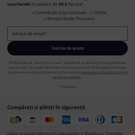
voucherele
în valoare de
50 €
fiecare!
Contribuții inspiraționale
Oferte
Perspectivele Thomann
adresă de email
*
Înscrie-te acum
Făcând clic pe „Înscrie-te acum”, sunteți de acord să primiți publicitate
prin e-mail. Vă puteți dezabona în orice moment. Puteți găsi informații
suplimentare despre buletinul informativ în
regulamentul nostru privind
protecția datelor
.
* Necesar
Cumpărați și plătiți în siguranță
plata se poate efectua în siguranță cu Ramburs, Transfer