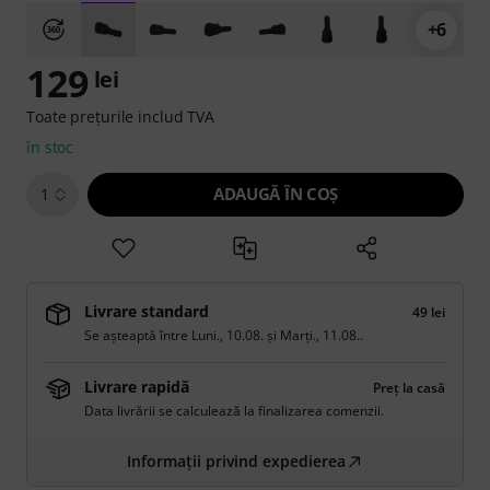
+6
129
lei
Toate prețurile includ TVA
în stoc
ADAUGĂ ÎN COŞ
1
Livrare standard
49 lei
Se așteaptă între
Luni., 10.08.
și
Marți., 11.08.
.
Livrare rapidă
Preț la casă
Data livrării se calculează la finalizarea comenzii.
Informații privind expedierea