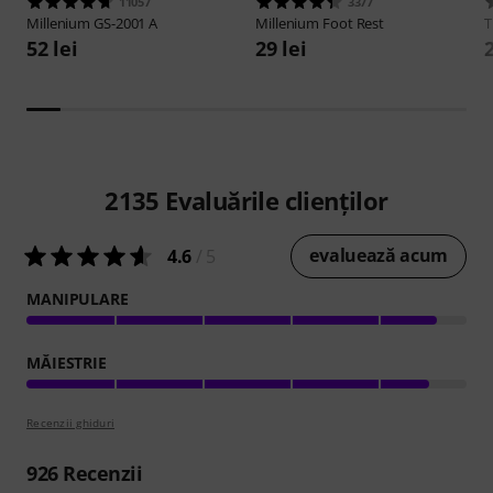
11057
3377
Millenium
GS-2001 A
Millenium
Foot Rest
52 lei
29 lei
2
2135
Evaluările clienților
evaluează acum
4.6
/ 5
MANIPULARE
MĂIESTRIE
Recenzii ghiduri
926
Recenzii