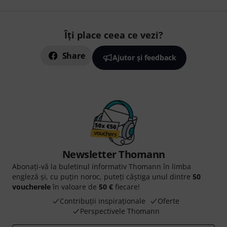
Îți place ceea ce vezi?
Share
Ajutor și feedback
Newsletter Thomann
Abonați-vă la buletinul informativ Thomann în limba
engleză și, cu puțin noroc, puteți câștiga unul dintre
50
voucherele
în valoare de
50 €
fiecare!
Contribuții inspiraționale
Oferte
Perspectivele Thomann