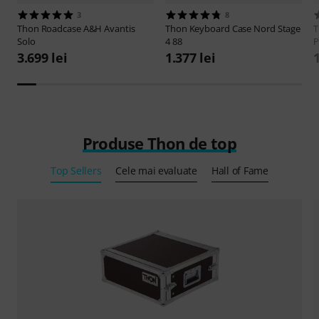
3
8
Thon
Roadcase A&H Avantis
Thon
Keyboard Case Nord Stage
Solo
4 88
P
3.699 lei
1.377 lei
1
Produse Thon de top
Top Sellers
Cele mai evaluate
Hall of Fame