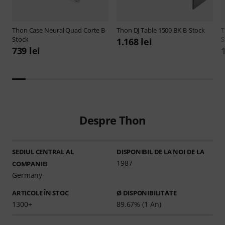
Thon
Case Neural Quad Corte B-
Thon
DJ Table 1500 BK B-Stock
Stock
S
1.168 lei
739 lei
1
Despre Thon
SEDIUL CENTRAL AL
DISPONIBIL DE LA NOI DE LA
1987
COMPANIEI
Germany
ARTICOLE ÎN STOC
Ø DISPONIBILITATE
1300+
89.67% (1 An)