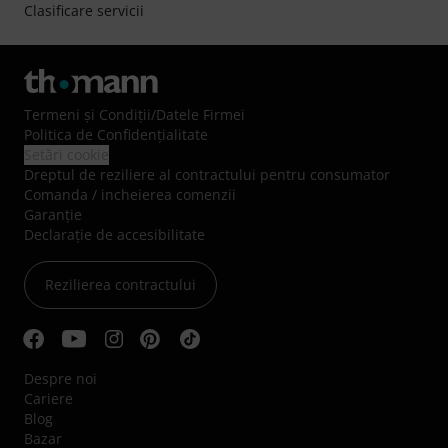
Clasificare servicii
Termeni şi Condiţii
/
Datele Firmei
Politica de Confidenţialitate
Setări cookie
Dreptul de reziliere al contractului pentru consumator
Comanda / incheierea comenzii
Garanție
Declarație de accesibilitate
Rezilierea contractului
Despre noi
Cariere
Blog
Bazar