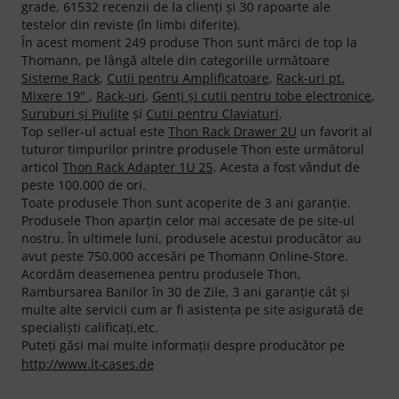
grade, 61532 recenzii de la clienţi şi 30 rapoarte ale
testelor din reviste (în limbi diferite).
În acest moment 249 produse Thon sunt mărci de top la
Thomann, pe lângă altele din categoriile următoare
Sisteme Rack
,
Cutii pentru Amplificatoare
,
Rack-uri pt.
Mixere 19"
,
Rack-uri
,
Genți și cutii pentru tobe electronice
,
Şuruburi şi Piuliţe
şi
Cutii pentru Claviaturi
.
Top seller-ul actual este
Thon Rack Drawer 2U
un favorit al
tuturor timpurilor printre produsele Thon este următorul
articol
Thon Rack Adapter 1U 25
. Acesta a fost vândut de
peste 100.000 de ori.
Toate produsele Thon sunt acoperite de 3 ani garanţie.
Produsele Thon aparţin celor mai accesate de pe site-ul
nostru. În ultimele luni, produsele acestui producător au
avut peste 750.000 accesări pe Thomann Online-Store.
Acordăm deasemenea pentru produsele Thon,
Rambursarea Banilor în 30 de Zile, 3 ani garanţie cât şi
multe alte servicii cum ar fi asistenţa pe site asigurată de
specialişti calificaţi,etc.
Puteți găsi mai multe informații despre producător pe
http://www.lt-cases.de