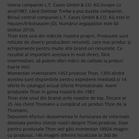
Istoria companiei L.T. Cases GmbH & CO. KG începe cu
anul1987, când Dietmar Treike a pus bazele companiei.
Biroul central companiei L.T. Cases GmbH & CO. KG este în
Hausen/Erbshausen (D). Numărul angajaţiilor este 60
(status 2010).
Thon este una din mărcile noastre proprii. Produsele sunt
relizate de diverşi producători renumiţi, care mai produc şi
echipamente pentru multe alte brand-uri renumite. Ca
rezultat al importării acestora în mod direct, fără
intermediari, vă putem oferi mărci de calitate la preţuri
foarte mici.
Momentan inventariem 1453 produse Thon, 1305 dintre
acestea sunt disponibile pentru expediere imediată şi 14
oferte în catalogul actual Oferte Promoţionale. Avem
produsele Thon în gama noastră din 1987.
Thon este unul din brand-urile noastre de top. Fiecare al
25 -lea client Thomann a cumpărat un produs Thon de la
Thomann.
Depunem eforturi deasemenea în furnizarea de informaţii
detaliate pentru clienţii noştri despre Thon produse. Doar
pentru produsele Thon veţi găsi momentan 18924 imagini
cu produsul, 146 imagini diferire focalizate la 360 de