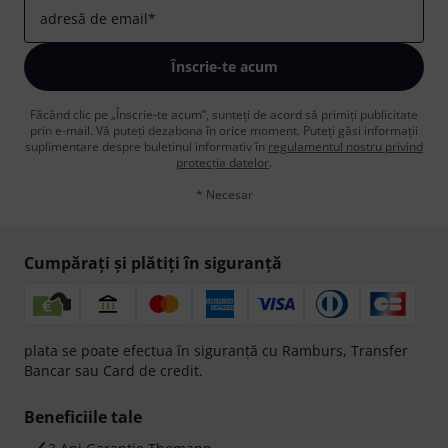
adresă de email
*
Înscrie-te acum
Făcând clic pe „Înscrie-te acum”, sunteți de acord să primiți publicitate
prin e-mail. Vă puteți dezabona în orice moment. Puteți găsi informații
suplimentare despre buletinul informativ în
regulamentul nostru privind
protecția datelor
.
* Necesar
Cumpărați și plătiți în siguranță
plata se poate efectua în siguranță cu Ramburs, Transfer
Bancar sau Card de credit.
Beneficiile tale