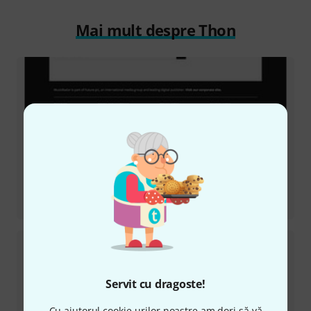
Mai mult despre Thon
Recenzii
Case Behringer X32
Servit cu dragoste!
Cu ajutorul cookie-urilor noastre am dori să vă