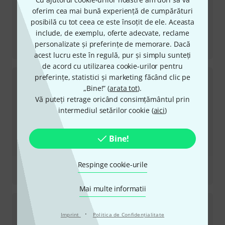
oferim cea mai bună experiență de cumpărături
posibilă cu tot ceea ce este însoțit de ele. Aceasta
include, de exemplu, oferte adecvate, reclame
Recenzii
personalizate și preferințe de memorare. Dacă
Case Roland GR-55
acest lucru este în regulă, pur și simplu sunteți
de acord cu utilizarea cookie-urilor pentru
preferințe, statistici și marketing făcând clic pe
„Bine!” (
arata tot
).
Vă puteți retrage oricând consimțământul prin
intermediul setărilor cookie (
aici
)
Bine!
Respinge cookie-urile
Recenzii
Mixer Case Pioneer DJM 800/850
Mai multe informatii
·
Imprint
Politica de Confidenţialitate