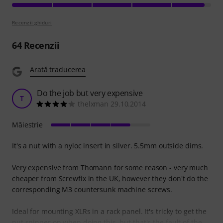
Recenzii ghiduri
64
Recenzii
Arată traducerea
Do the job but very expensive
T
thelxman 29.10.2014
Măiestrie
It's a nut with a nyloc insert in silver. 5.5mm outside dims.
Very expensive from Thomann for some reason - very much
cheaper from Screwfix in the UK, however they don't do the
corresponding M3 countersunk machine screws.
Ideal for mounting XLRs in a rack panel. It's tricky to get the
nut spinner on when doing this, but that's the fault of the