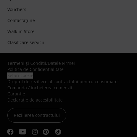
Vouchers
Contactaţi-ne
Walk-in Store
Clasificare servicii
Termeni şi Condiţii
/
Datele Firmei
Politica de Confidenţialitate
Setări cookie
Dreptul de reziliere al contractului pentru consumator
Comanda / incheierea comenzii
Garanție
Declarație de accesibilitate
Rezilierea contractului