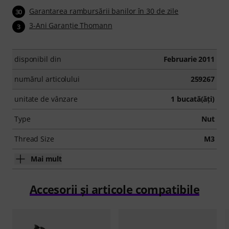
Garantarea rambursării banilor în 30 de zile
30
3-Ani Garanţie Thomann
3
disponibil din
Februarie 2011
numărul articolului
259267
unitate de vânzare
1 bucată(ăţi)
Type
Nut
Thread Size
M3
Mai mult
Accesorii și articole compatibile