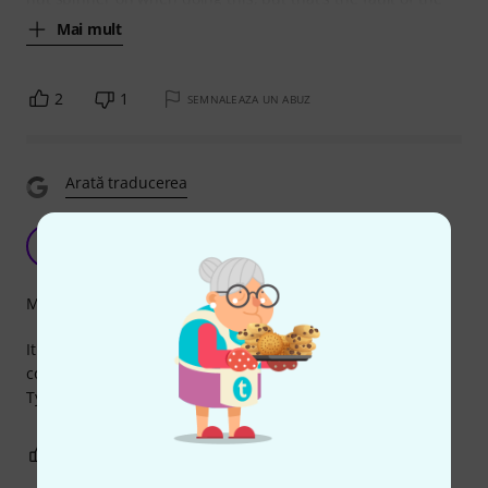
Mai mult
2
1
SEMNALEAZA UN ABUZ
Arată traducerea
Works great
N
nikreiman 03.12.2024
Măiestrie
It's a bit annoying that these aren't sold with the
corresponding screws, but if you are building a custom D-
Type rack patchbay, these things work great.
0
0
SEMNALEAZA UN ABUZ