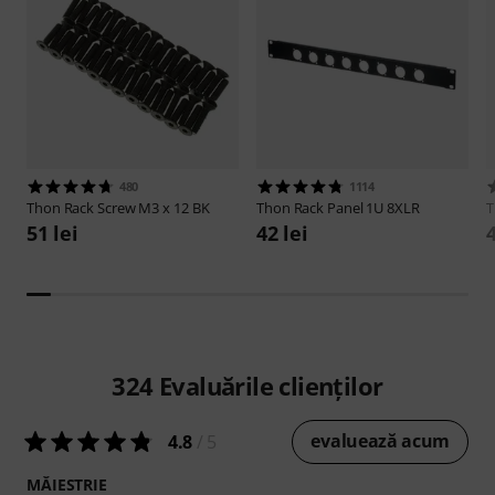
480
1114
Thon
Rack Screw M3 x 12 BK
Thon
Rack Panel 1U 8XLR
51 lei
42 lei
4
324
Evaluările clienților
evaluează acum
4.8
/ 5
MĂIESTRIE