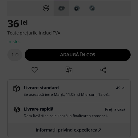
36
lei
Toate prețurile includ TVA
în stoc
ADAUGĂ ÎN COŞ
1
Livrare standard
49 lei
Se așteaptă între
Marți., 11.08.
și
Miercuri., 12.08.
.
Livrare rapidă
Preț la casă
Data livrării se calculează la finalizarea comenzii.
Informații privind expedierea