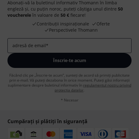
Abonați-vă la buletinul informativ Thomann în limba
engleză și, cu puțin noroc, puteți câștiga unul dintre
50
voucherele
în valoare de
50 €
fiecare!
Contribuții inspiraționale
Oferte
Perspectivele Thomann
adresă de email
*
Înscrie-te acum
Făcând clic pe „Înscrie-te acum”, sunteți de acord să primiți publicitate
prin e-mail. Vă puteți dezabona în orice moment. Puteți găsi informații
suplimentare despre buletinul informativ în
regulamentul nostru privind
protecția datelor
.
* Necesar
Cumpărați și plătiți în siguranță