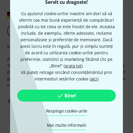
Servit cu dragoste!
Arată originalul
Cu ajutorul cookie-urilor noastre am dori să vă
oferim cea mai bună experiență de cumpărături
posibilă cu tot ceea ce este însoțit de ele. Aceasta
Cumpărat, dar niciodată folosit
J
include, de exemplu, oferte adecvate, reclame
JulianStr 13.02.2017
personalizate și preferințe de memorare. Dacă
acest lucru este în regulă, pur și simplu sunteți
Măiestrie
de acord cu utilizarea cookie-urilor pentru
Am cumpărat piulițele M3 potrivite cu șuruburile M3 de la
preferințe, statistici și marketing făcând clic pe
Thon. Asamblarea panourilor rack-ului aproape că m-a scos
„Bine!” (
arata tot
).
din minți. Piulițele și șuruburile sunt atât de mari încât sunt
Vă puteți retrage oricând consimțământul prin
greu de instalat! Recomand șaibele Neutrik MFD. Sunt puțin
intermediul setărilor cookie (
aici
)
mai scumpe, dar te scutesc de multe frustrări ;-)
Bine!
3
0
SEMNALEAZA UN ABUZ
Respinge cookie-urile
Citește toate recenziile
Mai multe informatii