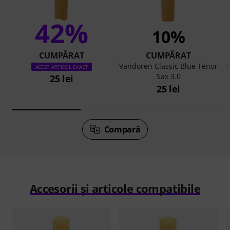
42%
10%
CUMPĂRAT
CUMPĂRAT
Vandoren Classic Blue Tenor
V
ACEST ARTICOL EXACT
Sax 3.0
25 lei
25 lei
Compară
Accesorii și articole compatibile