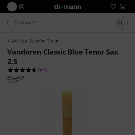
Începe
Ancii pt. Saxofon Tenor
Vandoren Classic Blue Tenor Sax
2.5
4.5 din 5 stele din 301 evaluări ale clienților
(
301
)