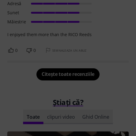
Adresă
Sunet
Măiestrie
I enjoyed them more than the RICO Reeds
0
0
SEMNALEAZA UN ABUZ
Citește toate recenziile
Știați că?
Toate
clipuri video
Ghid Online