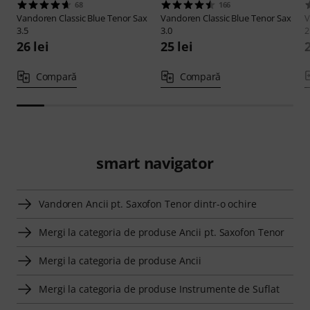
68
166
Vandoren
Classic Blue Tenor Sax
Vandoren
Classic Blue Tenor Sax
V
3.5
3.0
2
26 lei
25 lei
2
Compară
Compară
smart navigator
Vandoren Ancii pt. Saxofon Tenor dintr-o ochire
Mergi la categoria de produse Ancii pt. Saxofon Tenor
Mergi la categoria de produse Ancii
Mergi la categoria de produse Instrumente de Suflat