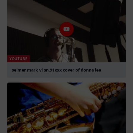
YOUTUBE
selmer mark vi sn.91xxx cover of donna lee
Play