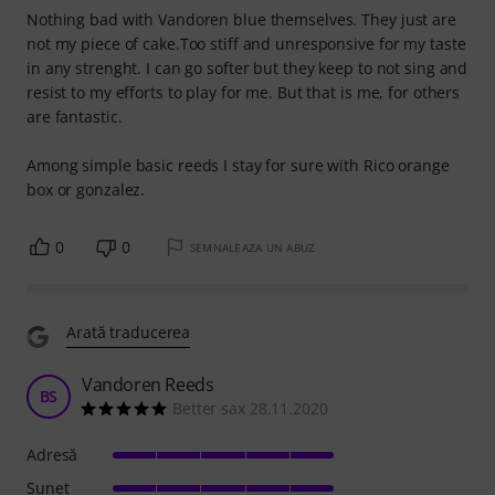
Nothing bad with Vandoren blue themselves. They just are
not my piece of cake.Too stiff and unresponsive for my taste
in any strenght. I can go softer but they keep to not sing and
resist to my efforts to play for me. But that is me, for others
are fantastic.
Among simple basic reeds I stay for sure with Rico orange
box or gonzalez.
0
0
SEMNALEAZA UN ABUZ
Arată traducerea
Vandoren Reeds
BS
Better sax 28.11.2020
Adresă
Sunet