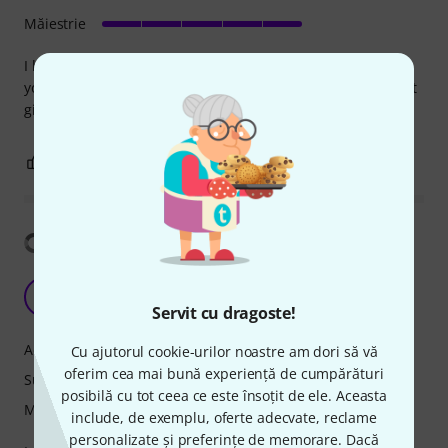
Măiestrie
I have always used vandoren reeds, as you get better with
your playing you will find that these reeds are so reliable at
giving you the tone and sound you’re looking for.
0
0
SEMNALEAZA UN ABUZ
Arată traducerea
good for any level
S
st.lia 29.05.2017
Servit cu dragoste!
Adresă
Cu ajutorul cookie-urilor noastre am dori să vă
oferim cea mai bună experiență de cumpărături
Sunet
posibilă cu tot ceea ce este însoțit de ele. Aceasta
Măiestrie
include, de exemplu, oferte adecvate, reclame
personalizate și preferințe de memorare. Dacă