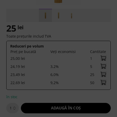
25
lei
Toate prețurile includ TVA
Reduceri pe volum
Preț pe bucată
Veți economisi
Cantitate
25,00 lei
1
24,19 lei
3,2%
5
23,49 lei
6,0%
25
22,69 lei
9,2%
50
în stoc
ADAUGĂ ÎN COŞ
1