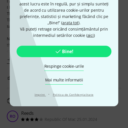
I am using vandoren for many years now.
acest lucru este în regulă, pur și simplu sunteți
I like the way they are played easily.
de acord cu utilizarea cookie-urilor pentru
The sound is also very nice.
preferințe, statistici și marketing făcând clic pe
The only change I made since I first started playing the
„Bine!” (
arata tot
).
saxophone, is to switch from 1.5 to 2 and lastly to 2.5.
Vă puteți retrage oricând consimțământul prin
intermediul setărilor cookie (
aici
)
Not completely satisfied with the plastic protection case
they are shipped in but as a saxophone player who always
Bine!
carries
Mai mult
Respinge cookie-urile
0
0
SEMNALEAZA UN ABUZ
Mai multe informatii
·
Imprint
Politica de Confidenţialitate
Arată traducerea
Reeds
RO
Republic Of Mac 25.01.2024