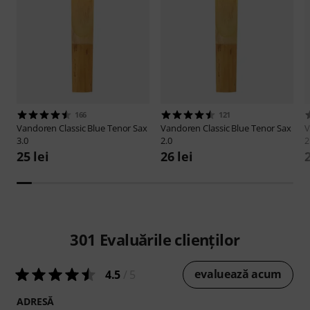
166
121
Vandoren
Classic Blue Tenor Sax
Vandoren
Classic Blue Tenor Sax
V
3.0
2.0
2
25 lei
26 lei
2
301
Evaluările clienților
evaluează acum
4.5
/ 5
ADRESĂ