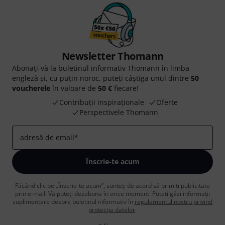
Newsletter Thomann
Abonați-vă la buletinul informativ Thomann în limba
engleză și, cu puțin noroc, puteți câștiga unul dintre
50
voucherele
în valoare de
50 €
fiecare!
Contribuții inspiraționale
Oferte
Perspectivele Thomann
adresă de email
*
Înscrie-te acum
Făcând clic pe „Înscrie-te acum”, sunteți de acord să primiți publicitate
prin e-mail. Vă puteți dezabona în orice moment. Puteți găsi informații
suplimentare despre buletinul informativ în
regulamentul nostru privind
protecția datelor
.