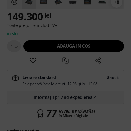
+9
149.300
lei
Toate prețurile includ TVA
în stoc
ADAUGĂ ÎN COŞ
1
Livrare standard
Gratuit
Se așteaptă între
Miercuri., 12.08.
și
Joi., 13.08.
.
Informații privind expedierea
77
NIVEL DE VÂNZĂRI
în Mixere Digitale
Variante produs