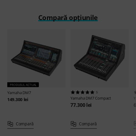
Compară opțiunile
PRODUSUL ACTUAL
Yamaha
DM7
5
Yamaha
DM7 Compact
149.300 lei
77.300 lei
6
Compară
Compară