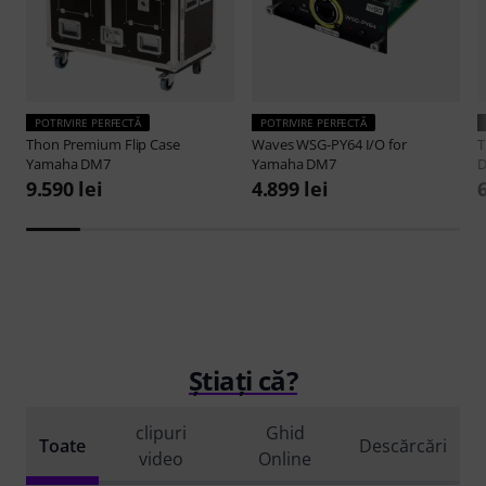
POTRIVIRE PERFECTĂ
POTRIVIRE PERFECTĂ
Thon
Premium Flip Case
Waves
WSG-PY64 I/O for
Yamaha DM7
Yamaha DM7
9.590 lei
4.899 lei
6
Știați că?
clipuri
Ghid
Toate
Descărcări
video
Online