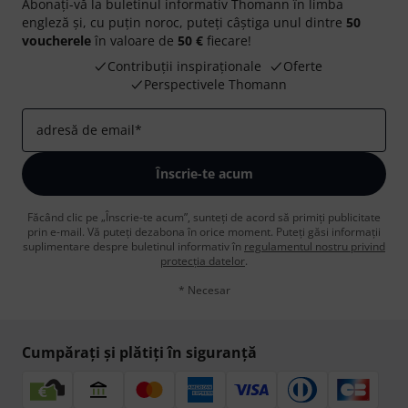
Abonați-vă la buletinul informativ Thomann în limba
engleză și, cu puțin noroc, puteți câștiga unul dintre
50
voucherele
în valoare de
50 €
fiecare!
Contribuții inspiraționale
Oferte
Perspectivele Thomann
adresă de email
*
Înscrie-te acum
Făcând clic pe „Înscrie-te acum”, sunteți de acord să primiți publicitate
prin e-mail. Vă puteți dezabona în orice moment. Puteți găsi informații
suplimentare despre buletinul informativ în
regulamentul nostru privind
protecția datelor
.
* Necesar
Cumpărați și plătiți în siguranță