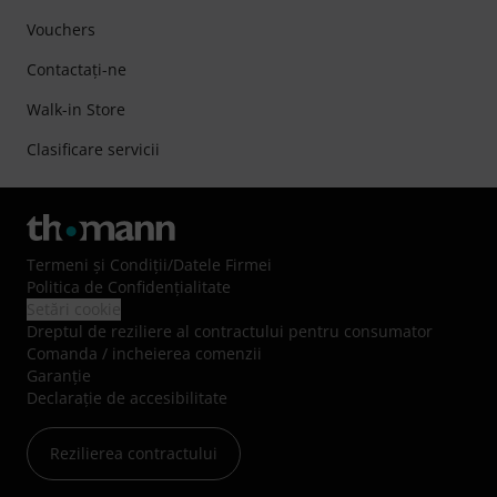
Vouchers
Contactaţi-ne
Walk-in Store
Clasificare servicii
Termeni şi Condiţii
/
Datele Firmei
Politica de Confidenţialitate
Setări cookie
Dreptul de reziliere al contractului pentru consumator
Comanda / incheierea comenzii
Garanție
Declarație de accesibilitate
Rezilierea contractului