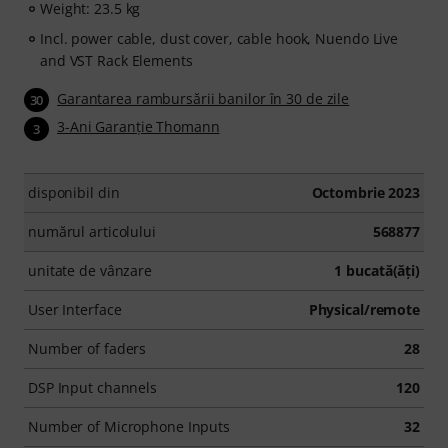
Weight: 23.5 kg
Incl. power cable, dust cover, cable hook, Nuendo Live
and VST Rack Elements
Garantarea rambursării banilor în 30 de zile
30
3-Ani Garanţie Thomann
3
disponibil din
Octombrie 2023
numărul articolului
568877
unitate de vânzare
1 bucată(ăţi)
User Interface
Physical/remote
Number of faders
28
DSP Input channels
120
Number of Microphone Inputs
32