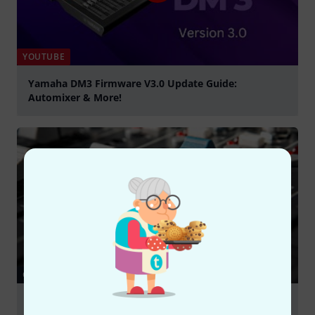
YOUTUBE
Yamaha DM3 Firmware V3.0 Update Guide:
Automixer & More!
Play
GHID
Small mixers