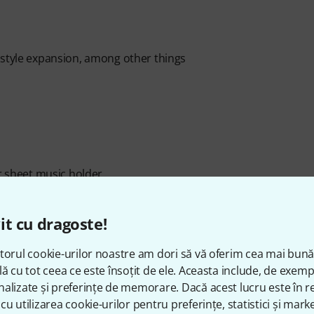
 style expansion, among other things
or sheet music holder
it cu dragoste!
torul cookie-urilor noastre am dori să vă oferim cea mai bun
lă cu tot ceea ce este însoțit de ele. Aceasta include, de exem
alizate și preferințe de memorare. Dacă acest lucru este în re
cu utilizarea cookie-urilor pentru preferințe, statistici și marke