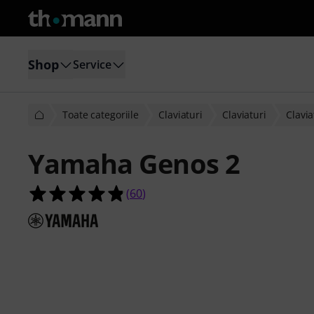
Shop
Service
Toate categoriile
Claviaturi
Claviaturi
Clavia
Yamaha Genos 2
4.8 din 5 stele din 60 evaluări ale cli
(
60
)