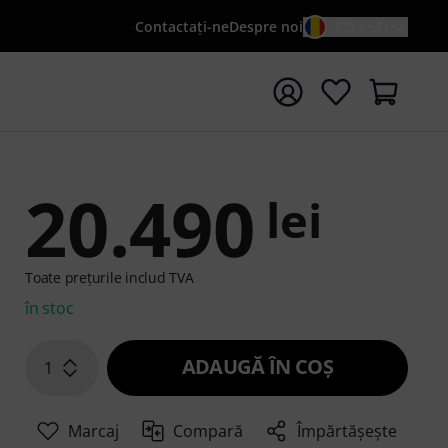
Contactaţi-ne
Despre noi
RO / LEI
peți căutarea cu termenul de căutare {searchTerm}
20.490
lei
Toate prețurile includ TVA
în stoc
ADAUGĂ ÎN COŞ
1
Marcaj
Compară
Împărtășește