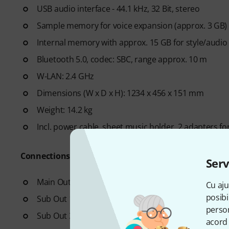
USB audio interface - 44.1 kHz, 32 Bit, stereo
Sample memory for voice expansion (approx. 3 GB)
Internal memory with approx. 15 GB for style/audio
Bluetooth 5.0, codec: SBC, range approx. 10 m
W-LAN: 2.4 GHz
Dimensions (W x D x H): 1234 x 456 x 151 mm
Weight: 14.2 kg
Incl. power cable, sheet music holder, 2 adapters f
Connections:
Serv
Main Out: 2x 6.3 mm jack, L/L+R, R
Cu aju
posibi
Sub Out 1+2: 2x 6.3 mm jack
person
Sub Out 3+4: 2x 6.3 mm jack
acord 