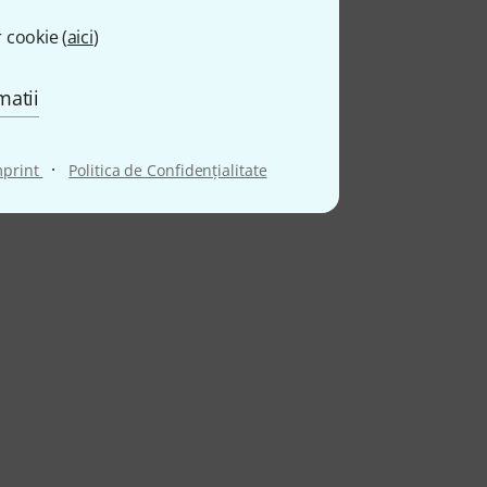
 cookie (
aici
)
matii
·
mprint
Politica de Confidenţialitate