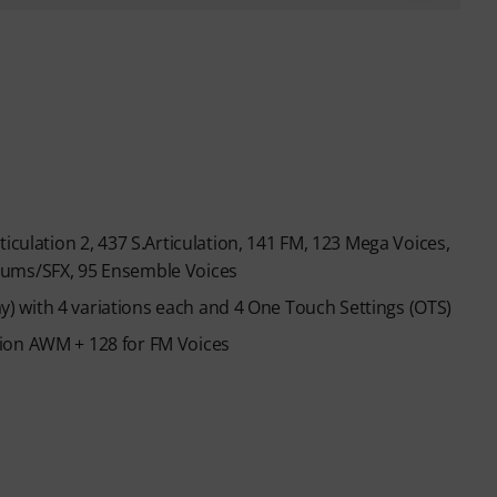
iculation 2, 437 S.Articulation, 141 FM, 123 Mega Voices,
rums/SFX, 95 Ensemble Voices
lay) with 4 variations each and 4 One Touch Settings (OTS)
ion AWM + 128 for FM Voices