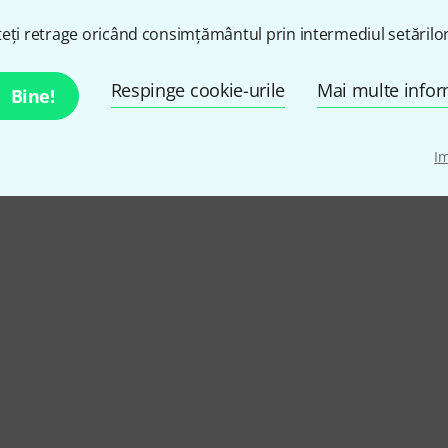
eți retrage oricând consimțământul prin intermediul setărilor
itchable +48 V phantom power
Respinge cookie-urile
Mai multe infor
Bine!
I