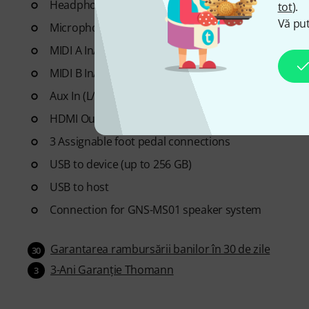
Headphone output: 6.3 mm stereo jack
tot
).
Vă put
Microphone input: XLR/jack combo socket, incl. sw
MIDI A In/Out
MIDI B In/Out
Aux In (L/L+R, R)
HDMI Out (1280 x 720p max.)
3 Assignable foot pedal connections
USB to device (up to 256 GB)
USB to host
Connection for GNS-MS01 speaker system
Garantarea rambursării banilor în 30 de zile
30
3-Ani Garanţie Thomann
3