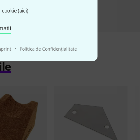
 cookie (
aici
)
matii
·
mprint
Politica de Confidenţialitate
ile