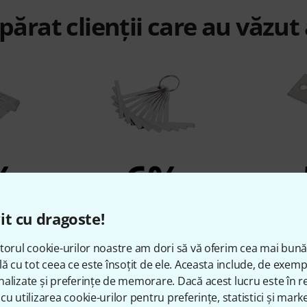
ărat clienții care au văzut
%
6%
AT
CUMPĂRAT
C
it cu dragoste!
ler Gauges
Harley Benton Understring
Harley B
torul cookie-urilor noastre am dori să vă oferim cea mai bun
Radius Gauge
lă cu tot ceea ce este însoțit de ele. Aceasta include, de exem
52 lei
alizate și preferințe de memorare. Dacă acest lucru este în re
cu utilizarea cookie-urilor pentru preferințe, statistici și marke