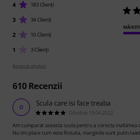
4
183 Clienți
3
34 Clienți
MĂIEST
2
10 Clienți
1
3 Clienți
Recenzii ghiduri
610
Recenzii
Scula care isi face treaba
O
OAndrei 19.04.2022
Am cumparat aceasta scula pentru a corecta inaltimea corz
Nu imi place cum este finisata, marginile sunt putin taiet