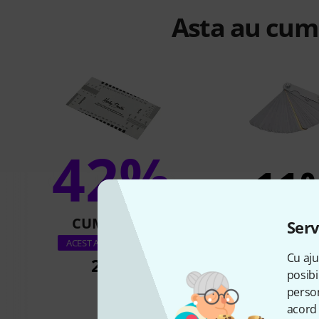
Asta au cump
42%
11
CUMPĂRAT
CUMPĂR
Serv
Harley Benton Fee
ACEST ARTICOL EXACT
Cu aju
25 lei
25 lei
posibi
person
acord 