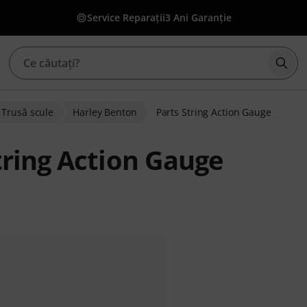
Service Reparații
3 Ani Garanție
Înce
Trusă scule
Harley Benton
Parts String Action Gauge
tring Action Gauge
lienților