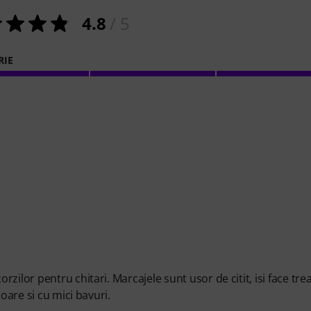
4.8
/ 5
RIE
ilor pentru chitari. Marcajele sunt usor de citit, isi face tre
oare si cu mici bavuri.