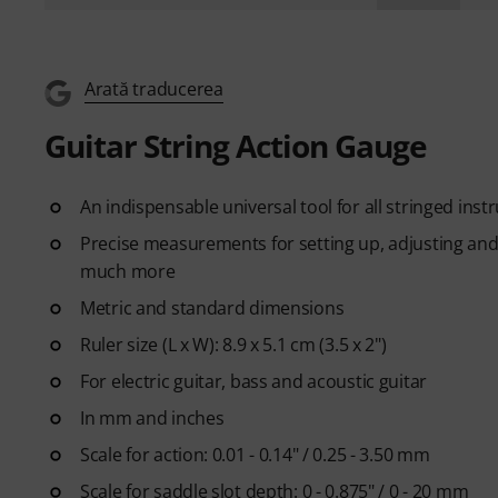
Arată traducerea
Guitar String Action Gauge
An indispensable universal tool for all stringed ins
Precise measurements for setting up, adjusting and
much more
Metric and standard dimensions
Ruler size (L x W): 8.9 x 5.1 cm (3.5 x 2")
For electric guitar, bass and acoustic guitar
In mm and inches
Scale for action: 0.01 - 0.14" / 0.25 - 3.50 mm
Scale for saddle slot depth: 0 - 0.875" / 0 - 20 mm