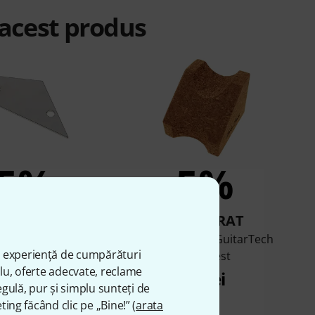
 acest produs
5%
5%
UMPĂRAT
CUMPĂRAT
enton Fret Rocker
Harley Benton GuitarTech
ă experiență de cumpărături
Neck Rest
26 lei
plu, oferte adecvate, reclame
58 lei
gulă, pur și simplu sunteți de
ting făcând clic pe „Bine!” (
arata