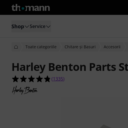
Shop
Service
Toate categoriile
Chitare şi Basuri
Accesorii
Harley Benton Parts S
4.8 din 5 stele din 1335 evaluări ale c
(
1335
)