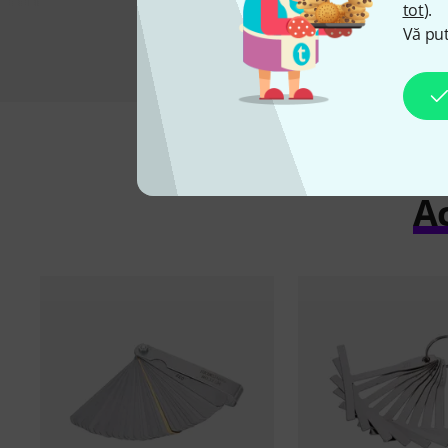
tot
).
Vă put
Ac