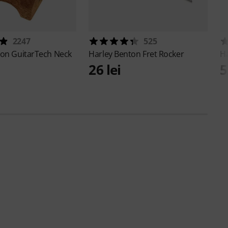
2247
525
ton
GuitarTech Neck
Harley Benton
Fret Rocker
H
26 lei
5