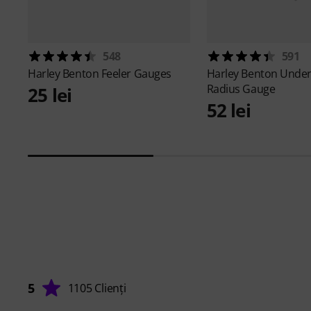
548
591
Harley Benton
Feeler Gauges
Harley Benton
Under
Radius Gauge
25 lei
52 lei
5
1105 Clienți