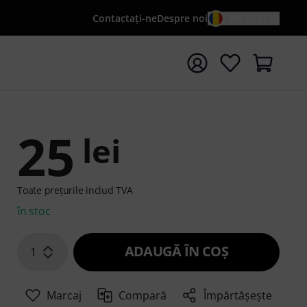
Contactaţi-ne
Despre noi
RO / LEI
peți căutarea cu termenul de căutare {searchTerm}
25
lei
Toate prețurile includ TVA
în stoc
ADAUGĂ ÎN COŞ
1
Marcaj
Compară
Împărtășește