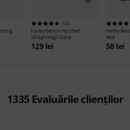
522
string
Harley Benton
Notched
Harley Ben
Straightedge Guitar
Rest
129 lei
58 lei
1335
Evaluările clienților