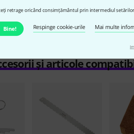
eți retrage oricând consimțământul prin intermediul setărilor
Compară
Respinge cookie-urile
Mai multe infor
Bine!
I
cesorii și articole compatib