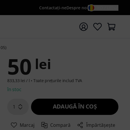
Contactaţi-ne
Despre noi
RO / LEI
peți căutarea cu termenul de căutare {searchTerm}
105)
50
lei
833,33 lei / l •
Toate prețurile includ TVA
în stoc
ADAUGĂ ÎN COŞ
1
Marcaj
Compară
Împărtășește