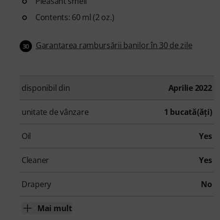
Pleasant smell
Contents: 60 ml (2 oz.)
Garantarea rambursării banilor în 30 de zile
30
disponibil din
Aprilie 2022
unitate de vânzare
1 bucată(ăţi)
Oil
Yes
Cleaner
Yes
Drapery
No
Mai mult