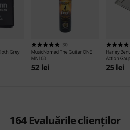
30
Cloth Grey
MusicNomad
The Guitar ONE
Harley Ben
MN103
Action Gau
52 lei
25 lei
164
Evaluările clienților