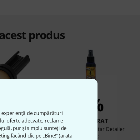
 acest produs
6%
5%
ă experiență de cumpărături
UMPĂRAT
CUMPĂRAT
plu, oferte adecvate, reclame
gulă, pur și simplu sunteți de
S Fast Fret
MusicNomad Guitar Detailer
ting făcând clic pe „Bine!” (
arata
MN100
49 lei