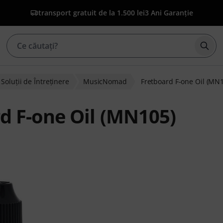
transport gratuit de la 1.500 lei
3 Ani Garanție
Înce
Soluţii de Întreţinere
MusicNomad
Fretboard F-one Oil (MN
 F-one Oil (MN105)
ienților