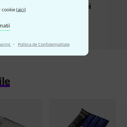
47 lei
 cookie (
aici
)
matii
·
mprint
Politica de Confidenţialitate
ile