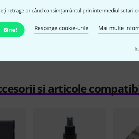
52 lei
eți retrage oricând consimțământul prin intermediul setărilor
Respinge cookie-urile
Mai multe infor
Bine!
Compară
I
cesorii și articole compatib