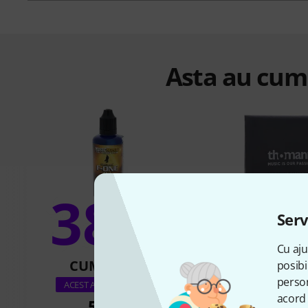
Asta au cump
38%
7
Serv
Cu aju
CUMPĂRAT
CUMPĂR
posibi
person
Thomann Polishing 
ACEST ARTICOL EXACT
acord 
50 lei
18,40 l