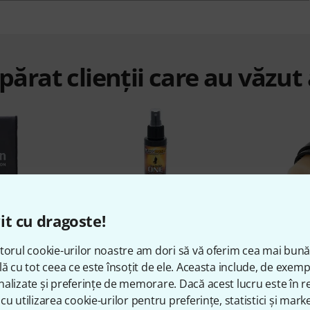
ărat clienții care au văzut
%
6%
it cu dragoste!
torul cookie-urilor noastre am dori să vă oferim cea mai bun
AT
CUMPĂRAT
C
lă cu tot ceea ce este însoțit de ele. Aceasta include, de exem
alizate și preferințe de memorare. Dacă acest lucru este în re
Cloth Grey
MusicNomad The Guitar ONE
GH
cu utilizarea cookie-urilor pentru preferințe, statistici și marke
MN103
ei