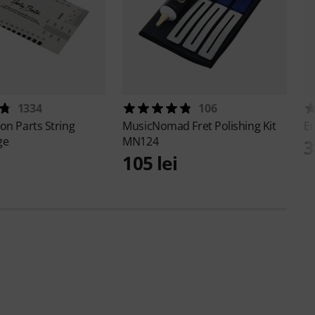
1334
106
ton
Parts String
MusicNomad
Fret Polishing Kit
Er
ge
MN124
3
105 lei