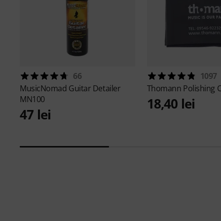
66
1097
MusicNomad
Guitar Detailer
Thomann
Polishing 
MN100
18,40 lei
47 lei