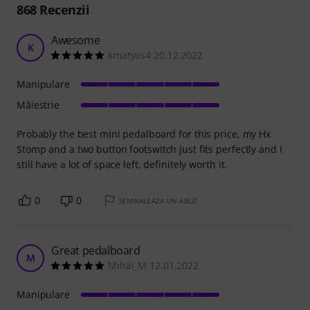
868
Recenzii
Awesome
K
kmatyas4 20.12.2022
Manipulare
Măiestrie
Probably the best mini pedalboard for this price, my Hx
Stomp and a two button footswitch just fits perfectly and I
still have a lot of space left, definitely worth it.
0
0
SEMNALEAZA UN ABUZ
Great pedalboard
M
Mihai_M 12.01.2022
Manipulare