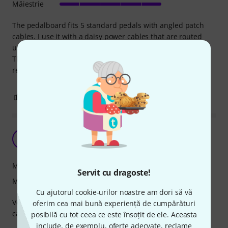
Măiestrie
The pedalboard fits 5 standard pedals with angled patch
cables. I use it with a daisy power cables that are routed
under the pedalboard and everything looks nice and neat.
The board with pedals installed fits in the bag and are
ready to play.
1
0
SEMNALEAZA UN ABUZ
Good
MU
Marius Ursu 25.03.2024
Manipulare
Servit cu dragoste!
Măiestrie
Cu ajutorul cookie-urilor noastre am dori să vă
Very nice pedal board, comes with a lot of accesories, and
oferim cea mai bună experiență de cumpărături
can hold up to 5 pedals (normal size).
posibilă cu tot ceea ce este însoțit de ele. Aceasta
include, de exemplu, oferte adecvate, reclame