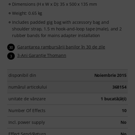
Dimensions (H x W x D): 35 x 500 x 135 mm
Weight: 0.65 kg
Includes padded gig bag with accessory bag and
shoulder strap, 1.5 m hook-and-loop tape (male), and 2
rubber bands for mains adapter installation
Garantarea rambursării banilor în 30 de zile
30
3-Ani Garanţie Thomann
3
disponibil din
Noiembrie 2015
numărul articolului
368154
unitate de vânzare
1 bucată(ăţi)
Number Of Effects
10
Incl. power supply
No
Effect Send/Return
No