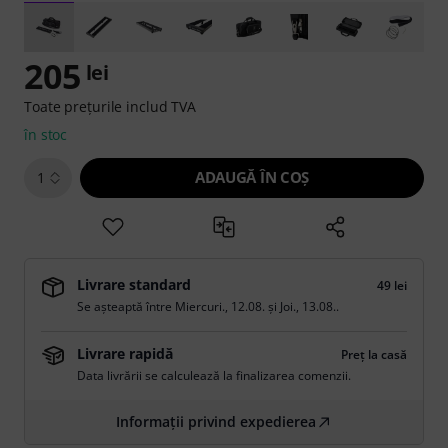
205
lei
Toate prețurile includ TVA
în stoc
ADAUGĂ ÎN COŞ
1
Livrare standard
49 lei
Se așteaptă între
Miercuri., 12.08.
și
Joi., 13.08.
.
Livrare rapidă
Preț la casă
Data livrării se calculează la finalizarea comenzii.
Informații privind expedierea