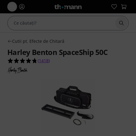
Începe
Cutii pt. Efecte de Chitară
Harley Benton SpaceShip 50C
4.7 din 5 stele din 1418 evaluări ale clienților
(
1418
)