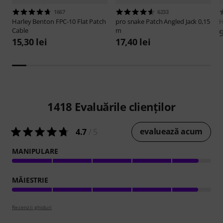
1667
6233
Harley Benton
FPC-10 Flat Patch
pro snake
Patch Angled Jack 0,15
H
Cable
m
9
15,30 lei
17,40 lei
1418
Evaluările clienților
evaluează acum
4.7
/ 5
MANIPULARE
MĂIESTRIE
Recenzii ghiduri