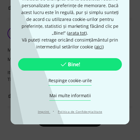
personalizate și preferințe de memorare. Dacă
0
0
SEMNALEAZA UN ABUZ
acest lucru este în regulă, pur și simplu sunteți
de acord cu utilizarea cookie-urilor pentru
preferințe, statistici și marketing făcând clic pe
Pedalboard
„Bine!” (
arata tot
).
C
Coma5555 15.08.2025
Vă puteți retrage oricând consimțământul prin
intermediul setărilor cookie (
aici
)
Manipulare
Măiestrie
Bine!
It is a very good bundle and every fits well
The bag is just perfect for a small pedalboard
Respinge cookie-urile
0
0
Mai multe informatii
SEMNALEAZA UN ABUZ
·
Imprint
Politica de Confidenţialitate
Citește toate recenziile