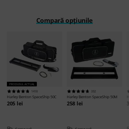
Compară opțiunile
PRODUSUL ACTUAL
1418
352
Harley Benton
SpaceShip 50C
Harley Benton
SpaceShip 50M
H
205 lei
258 lei