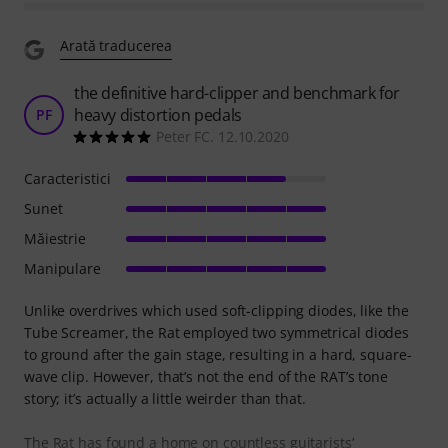
Arată traducerea
the definitive hard-clipper and benchmark for
heavy distortion pedals
PF
Peter FC. 12.10.2020
Caracteristici
Sunet
Măiestrie
Manipulare
Unlike overdrives which used soft-clipping diodes, like the
Tube Screamer, the Rat employed two symmetrical diodes
to ground after the gain stage, resulting in a hard, square-
wave clip. However, that’s not the end of the RAT’s tone
story; it’s actually a little weirder than that.
The Rat has found a home on countless guitarists’