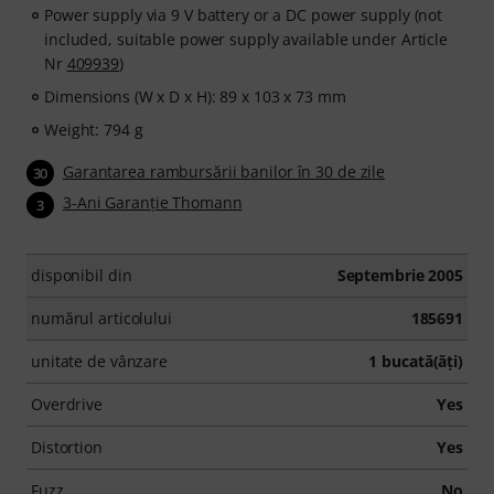
Power supply via 9 V battery or a DC power supply (not
included, suitable power supply available under Article
Nr
409939
)
Dimensions (W x D x H): 89 x 103 x 73 mm
Weight: 794 g
Garantarea rambursării banilor în 30 de zile
30
3-Ani Garanţie Thomann
3
disponibil din
Septembrie 2005
numărul articolului
185691
unitate de vânzare
1 bucată(ăţi)
Overdrive
Yes
Distortion
Yes
Fuzz
No