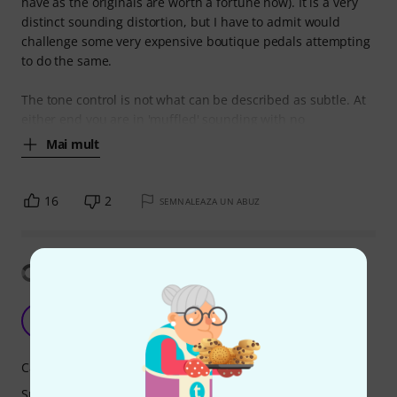
have as the originals are worth a fortune now). It is a very
distinct sounding distortion, but I have to admit would
challenge some very expensive boutique pedals attempting
to do the same.
The tone control is not what can be described as subtle. At
either end you are in 'muffled' sounding with no
Mai mult
16
2
SEMNALEAZA UN ABUZ
Arată traducerea
poor quality
RC
R. CT. 10.06.2025
Caracteristici
Sunet