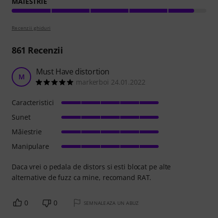
MĂIESTRIE
Recenzii ghiduri
861
Recenzii
Must Have distortion
M
markerboi 24.01.2022
Caracteristici
Sunet
Măiestrie
Manipulare
Daca vrei o pedala de distors si esti blocat pe alte
alternative de fuzz ca mine, recomand RAT.
0
0
SEMNALEAZA UN ABUZ