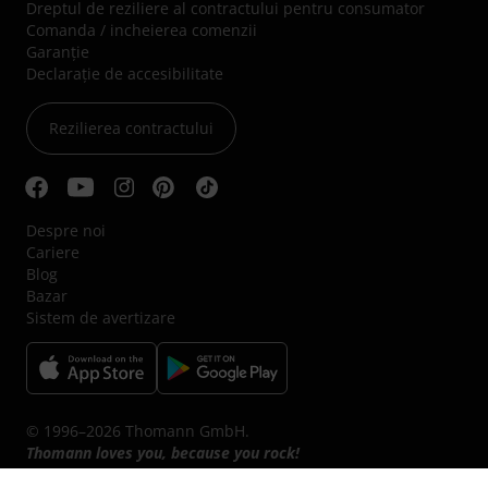
Dreptul de reziliere al contractului pentru consumator
Comanda / incheierea comenzii
Garanție
Declarație de accesibilitate
Rezilierea contractului
Despre noi
Cariere
Blog
Bazar
Sistem de avertizare
© 1996–2026 Thomann GmbH.
Thomann loves you, because you rock!