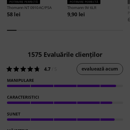
POTRIVIRE PERFECTĂ
POTRIVIRE PERFECTĂ
Thomann
NT 0910 AC/PSA
Thomann
9V 6LR
E
P
58 lei
9,90 lei
6
1575
Evaluările clienților
evaluează acum
4.7
/ 5
MANIPULARE
CARACTERISTICI
SUNET