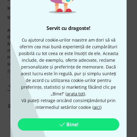
Măiestrie
Manipulare
Servit cu dragoste!
As a big fan and happy owner of a 90ies Turbo RAT, I'm
disappointed.
Cu ajutorul cookie-urilor noastre am dori să vă
My first one served me for 20 years in every situation, on
oferim cea mai bună experiență de cumpărături
many recordings and tours.
posibilă cu tot ceea ce este însoțit de ele. Aceasta
Hot weather, cold weather, garages, big venues, festivals,
include, de exemplu, oferte adecvate, reclame
snow, rain, sand, dust, smoke, beer, van, pedalboards,
personalizate și preferințe de memorare. Dacă
guitar soft case on the plane, you name it.
acest lucru este în regulă, pur și simplu sunteți
It never had a problem until its death. (ok
de acord cu utilizarea cookie-urilor pentru
Mai mult
preferințe, statistici și marketing făcând clic pe
„Bine!” (
arata tot
).
Vă puteți retrage oricând consimțământul prin
1
1
SEMNALEAZA UN ABUZ
intermediul setărilor cookie (
aici
)
Bine!
Citește toate recenziile