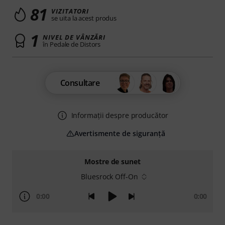
81
VIZITATORI
se uita la acest produs
1
NIVEL DE VÂNZĂRI
în Pedale de Distors
Consultare
Informații despre producător
Avertismente de siguranță
Mostre de sunet
Bluesrock Off-On
0:00
0:00