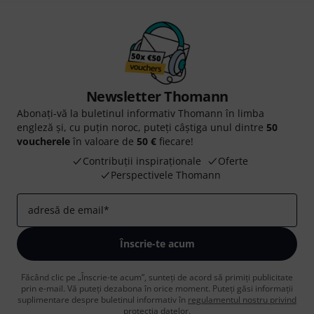
Newsletter Thomann
Abonați-vă la buletinul informativ Thomann în limba
engleză și, cu puțin noroc, puteți câștiga unul dintre
50
voucherele
în valoare de
50 €
fiecare!
Contribuții inspiraționale
Oferte
Perspectivele Thomann
adresă de email
*
Înscrie-te acum
Făcând clic pe „Înscrie-te acum”, sunteți de acord să primiți publicitate
prin e-mail. Vă puteți dezabona în orice moment. Puteți găsi informații
suplimentare despre buletinul informativ în
regulamentul nostru privind
protecția datelor
.