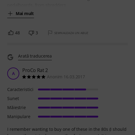
pedalboards, from shredders
Mai mult
48
3
SEMNALEAZA UN ABUZ
Arată traducerea
ProCo Rat 2
A
Anonim 16.03.2017
Caracteristici
Sunet
Măiestrie
Manipulare
I remember wanting to buy one of these in the 80s (I should