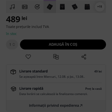
+11
489
lei
Toate prețurile includ TVA
în stoc
ADAUGĂ ÎN COŞ
1
Livrare standard
49 lei
Se așteaptă între
Miercuri., 12.08.
și
Joi., 13.08.
.
Livrare rapidă
Preț la casă
Data livrării se calculează la finalizarea comenzii.
Informații privind expedierea