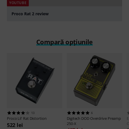
YOUTUBE
Proco Rat 2 review
Play
Compară opțiunile
13
6
Proco
Lil' Rat Distortion
Digitech
DOD Overdrive Preamp
E
250-X
O
522 lei