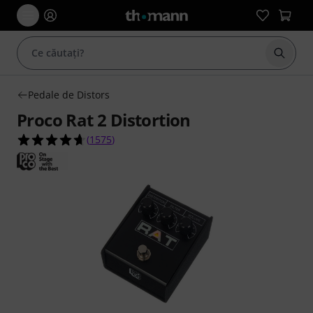
Începe
Pedale de Distors
Proco Rat 2 Distortion
4.7 din 5 stele din 1575 evaluări ale clienților
(
1575
)