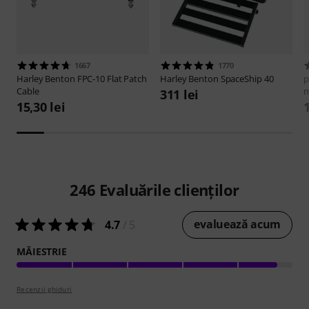
1667
1770
Harley Benton
FPC-10 Flat Patch
Harley Benton
SpaceShip 40
p
Cable
311 lei
15,30 lei
1
246
Evaluările clienților
evaluează acum
4.7
/ 5
MĂIESTRIE
Recenzii ghiduri