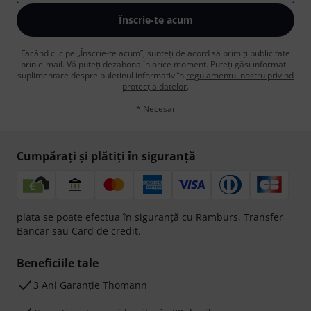
Înscrie-te acum
Făcând clic pe „Înscrie-te acum”, sunteți de acord să primiți publicitate
prin e-mail. Vă puteți dezabona în orice moment. Puteți găsi informații
suplimentare despre buletinul informativ în
regulamentul nostru privind
protecția datelor
.
* Necesar
Cumpărați și plătiți în siguranță
plata se poate efectua în siguranță cu Ramburs, Transfer
Bancar sau Card de credit.
Beneficiile tale
3 Ani Garanție Thomann