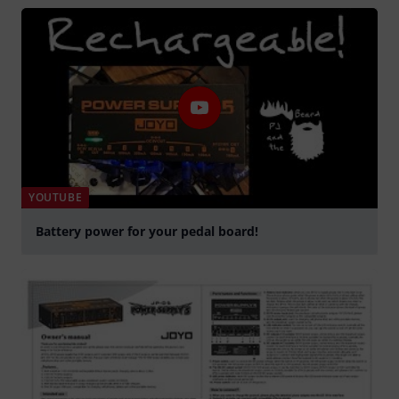
Play
YOUTUBE
Battery power for your pedal board!
Play