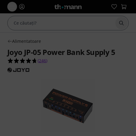
Începe
Alimentatoare
Joyo JP-05 Power Bank Supply 5
4.7 din 5 stele din 246 evaluări ale clienților
(
246
)