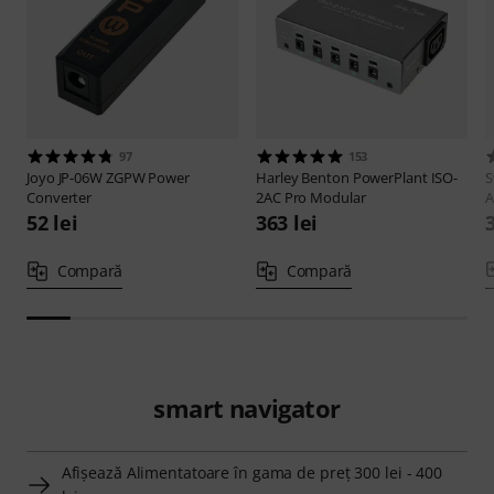
97
153
Joyo
JP-06W ZGPW Power
Harley Benton
PowerPlant ISO-
S
Converter
2AC Pro Modular
A
52 lei
363 lei
Compară
Compară
smart navigator
Afişează Alimentatoare în gama de preţ 300 lei - 400