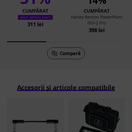
14%
CUMPĂRAT
CUMPĂRAT
Harley Benton PowerPlant
ACEST ARTICOL EXACT
ISO-2 Pro
311 lei
398 lei
Compară
Accesorii și articole compatibile