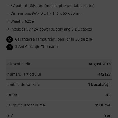
5V output USB port (mobile phones, tablets etc.)
Dimensions (W x D x H): 146 x 65 x 35 mm
Weight: 620 g
Includes 9V / 2A power supply and 8 DC cables
Garantarea rambursării banilor în 30 de zile
30
3-Ani Garanţie Thomann
3
disponibil din
August 2018
numărul articolului
442127
unitate de vânzare
1 bucată(ăţi)
DC/AC
DC
Output current in mA
1900 mA
9 V
Yes