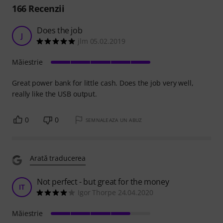
166
Recenzii
Does the job
J
jlm 05.02.2019
Măiestrie
Great power bank for little cash. Does the job very well,
really like the USB output.
0
0
SEMNALEAZA UN ABUZ
Arată traducerea
Not perfect - but great for the money
IT
Igor Thorpe 24.04.2020
Măiestrie