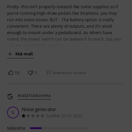
Firstly- this isn't properly isolated like some supplies so if
you're running high-draw pedals like Strymons, you may
run into noise issues. BUT - The battery option is really
convenient. There are plenty of outputs, and it's small
enough to mount under a pedalboard. As others have
noted, the power switch can be awkward to reach, but you
can get around that. Also the
Mai mult
15
1
SEMNALEAZA UN ABUZ
Arată traducerea
Noise generator
S
SadBoy 20.01.2022
Măiestrie