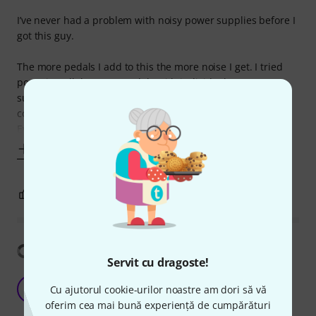
I’ve never had a problem with noisy power supplies before I
got this guy.
The more pedals I add to this the more noise I get. I tried
powering all the same pedals with individual power
supplies and the noise was gone. I also tried different
configurations with this power supply, but nothing helped.
Every time I added a pedal, no matter what power output I
Mai mult
9
2
SEMNALEAZA UN ABUZ
Arată traducerea
Servit cu dragoste!
Cordless power for pedalboards...
M
Cu ajutorul cookie-urilor noastre am dori să vă
Mette 12.03.2020
oferim cea mai bună experiență de cumpărături