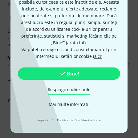
posibilă cu tot ceea ce este însoțit de ele. Aceasta
Măiestrie
include, de exemplu, oferte adecvate, reclame
personalizate și preferințe de memorare. Dacă
I like this power supply. Why you ask?
acest lucru este în regulă, pur și simplu sunteți
de acord cu utilizarea cookie-urilor pentru
Well, because of the following reasons:
preferințe, statistici și marketing făcând clic pe
- It's a rechargeable battery, so once fully charged you don't
„Bine!” (
arata tot
).
need to plug it into an outlet.
Vă puteți retrage oricând consimțământul prin
- Also, battery power means no issues with hum coming
intermediul setărilor cookie (
aici
)
from the mains power
- It has three 500 mA outlets to power digital pedals + a USB
out so you can even charge your
Bine!
Mai mult
Respinge cookie-urile
7
0
SEMNALEAZA UN ABUZ
Mai multe informatii
·
Imprint
Politica de Confidenţialitate
Citește toate recenziile