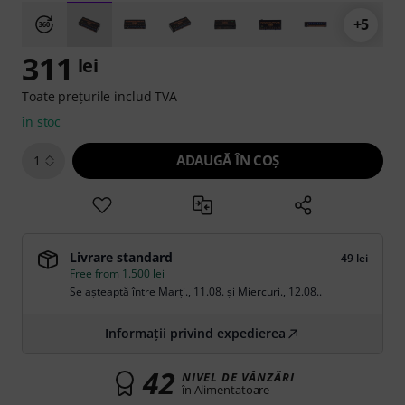
+5
311
lei
Toate prețurile includ TVA
în stoc
ADAUGĂ ÎN COŞ
1
Livrare standard
49 lei
Free from 1.500 lei
Se așteaptă între
Marți., 11.08.
și
Miercuri., 12.08.
.
Informații privind expedierea
42
NIVEL DE VÂNZĂRI
în Alimentatoare