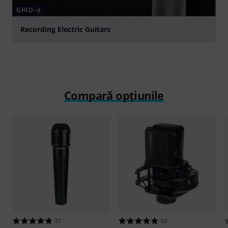
GHID
Recording Electric Guitars
Compară opțiunile
57
63