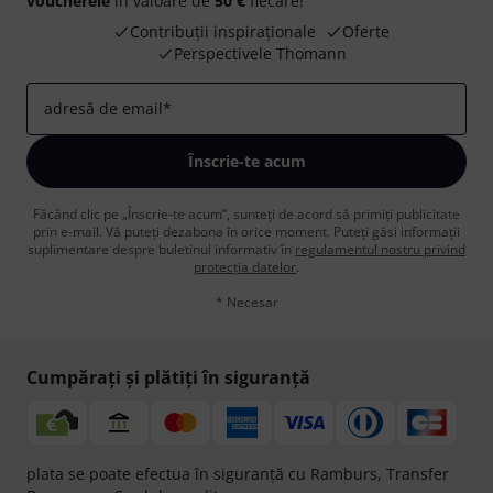
voucherele
în valoare de
50 €
fiecare!
Contribuții inspiraționale
Oferte
Perspectivele Thomann
adresă de email
*
Înscrie-te acum
Făcând clic pe „Înscrie-te acum”, sunteți de acord să primiți publicitate
prin e-mail. Vă puteți dezabona în orice moment. Puteți găsi informații
suplimentare despre buletinul informativ în
regulamentul nostru privind
protecția datelor
.
* Necesar
Cumpărați și plătiți în siguranță
plata se poate efectua în siguranță cu Ramburs, Transfer