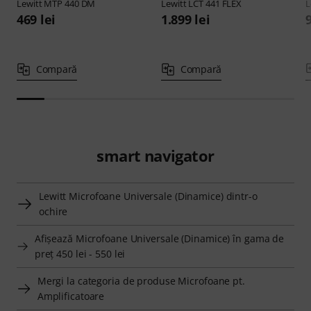
Lewitt
MTP 440 DM
Lewitt
LCT 441 FLEX
L
469 lei
1.899 lei
Compară
Compară
smart navigator
Lewitt Microfoane Universale (Dinamice) dintr-o
ochire
Afişează Microfoane Universale (Dinamice) în gama de
preţ 450 lei - 550 lei
Mergi la categoria de produse Microfoane pt.
Amplificatoare