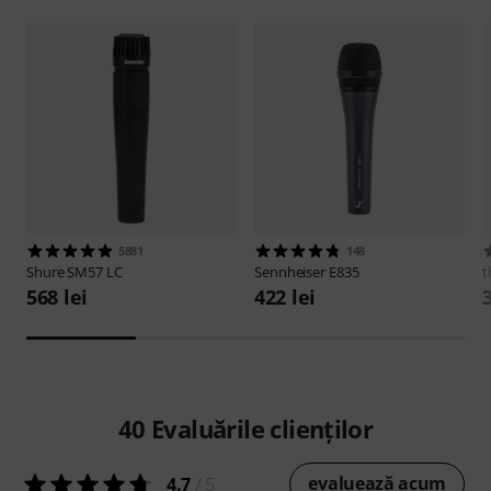
5881
148
Shure
SM57 LC
Sennheiser
E835
t
568 lei
422 lei
3
40
Evaluările clienților
evaluează acum
4.7
/ 5