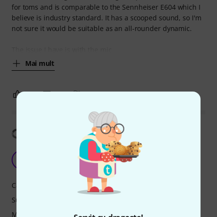
for toms and is comparable to the Sennheiser E604 which I
believe is industry standard. It has a scooped sound, so I'm
not sure it would be suitable as an all-rounder dynamic.
The issue I have is with the mic
Mai mult
7
0
SEMNALEAZA UN ABUZ
Arată traducerea
Amazing quality for the price you pay
B
Bigbogh 03.04.2022
Caracteristici
Sunet
Măiestrie