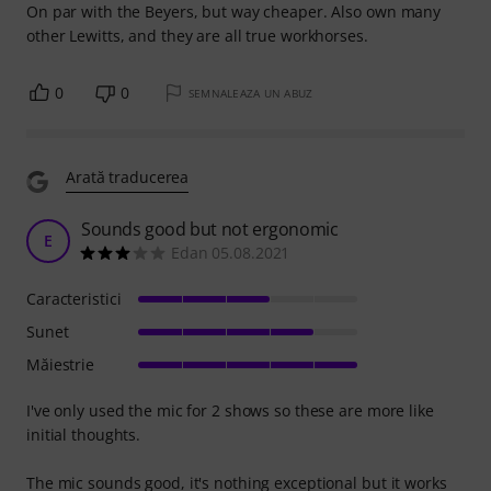
On par with the Beyers, but way cheaper. Also own many
other Lewitts, and they are all true workhorses.
0
0
SEMNALEAZA UN ABUZ
Arată traducerea
Sounds good but not ergonomic
E
Edan 05.08.2021
Caracteristici
Sunet
Măiestrie
I've only used the mic for 2 shows so these are more like
initial thoughts.
The mic sounds good, it's nothing exceptional but it works