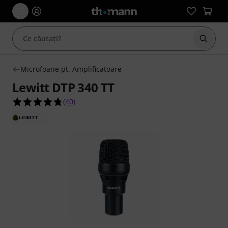
Începe
Microfoane pt. Amplificatoare
Lewitt DTP 340 TT
4.7 din 5 stele din 40 evaluări ale clienților
(
40
)