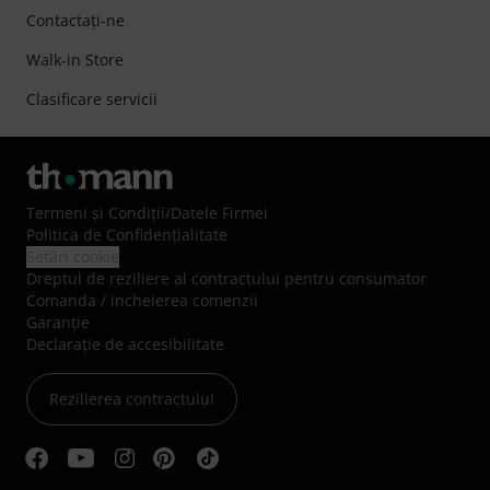
Contactaţi-ne
Walk-in Store
Clasificare servicii
Termeni şi Condiţii
/
Datele Firmei
Politica de Confidenţialitate
Setări cookie
Dreptul de reziliere al contractului pentru consumator
Comanda / incheierea comenzii
Garanție
Declarație de accesibilitate
Rezilierea contractului