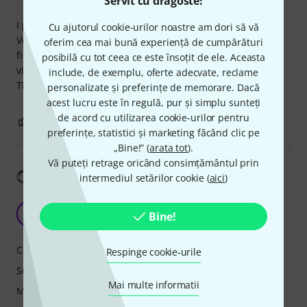
Servit cu dragoste!
I purchased 2 of these.
Cu ajutorul cookie-urilor noastre am dori să vă
Very punchy sound, the clamps that come with the mic are
oferim cea mai bună experiență de cumpărături
fine but if you like isolating your microphones from
posibilă cu tot ceea ce este însoțit de ele. Aceasta
vibrations then you better use a stand.
include, de exemplu, oferte adecvate, reclame
These Microphones are very good for rock
personalizate și preferințe de memorare. Dacă
acest lucru este în regulă, pur și simplu sunteți
de acord cu utilizarea cookie-urilor pentru
3
0
SEMNALEAZA UN ABUZ
preferințe, statistici și marketing făcând clic pe
„Bine!” (
arata tot
).
Vă puteți retrage oricând consimțământul prin
Arată traducerea
intermediul setărilor cookie (
aici
)
Best Tom mic!!!
M
Bine!
maxwell1399 13.11.2020
Caracteristici
Respinge cookie-urile
Sunet
Mai multe informatii
Măiestrie