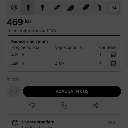
+4
469
lei
Toate prețurile includ TVA
Reduceri pe volum
Preț pe bucată
Veți economisi
Cantitate
469 lei
1
449 lei
4,3%
3
în stoc
ADAUGĂ ÎN COŞ
1
Livrare standard
49 lei
Free from 1.500 lei