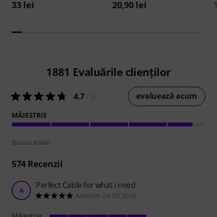
33 lei
20,90 lei
1
1881
Evaluările clienților
evaluează acum
4.7
/ 5
MĂIESTRIE
Recenzii ghiduri
574
Recenzii
Perfect Cable for what i need
A
Anonim 24.03.2016
Măiestrie