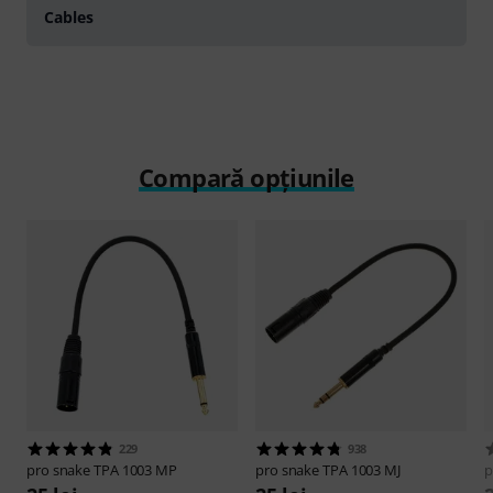
Cables
Compară opțiunile
229
938
pro snake
TPA 1003 MP
pro snake
TPA 1003 MJ
p