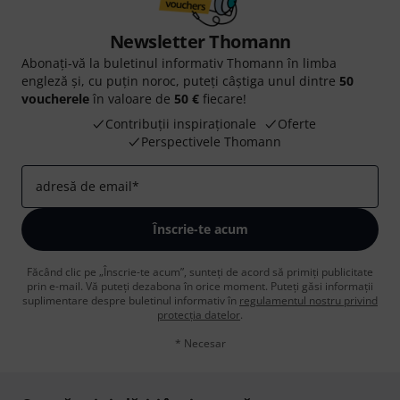
Newsletter Thomann
Abonați-vă la buletinul informativ Thomann în limba
engleză și, cu puțin noroc, puteți câștiga unul dintre
50
voucherele
în valoare de
50 €
fiecare!
Contribuții inspiraționale
Oferte
Perspectivele Thomann
adresă de email
*
Înscrie-te acum
Făcând clic pe „Înscrie-te acum”, sunteți de acord să primiți publicitate
prin e-mail. Vă puteți dezabona în orice moment. Puteți găsi informații
suplimentare despre buletinul informativ în
regulamentul nostru privind
protecția datelor
.
* Necesar