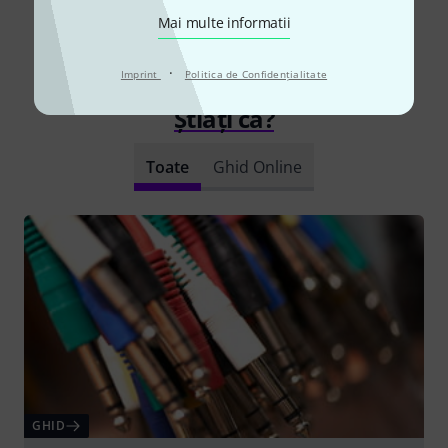
Mai multe informatii
Citește toate recenziile
·
Imprint
Politica de Confidenţialitate
Știați că?
Toate
Ghid Online
GHID