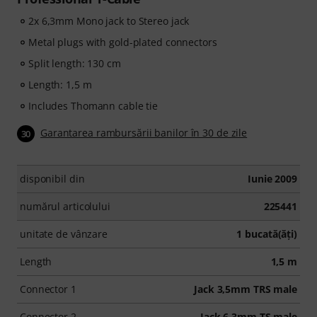
2x 6,3mm Mono jack to Stereo jack
Metal plugs with gold-plated connectors
Split length: 130 cm
Length: 1,5 m
Includes Thomann cable tie
Garantarea rambursării banilor în 30 de zile
30
disponibil din
Iunie 2009
numărul articolului
225441
unitate de vânzare
1 bucată(ăţi)
Length
1,5 m
Connector 1
Jack 3,5mm TRS male
Connector 2
Jack 6,3mm TS male