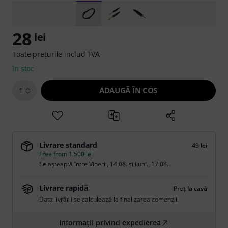
28
lei
Toate prețurile includ TVA
în stoc
ADAUGĂ ÎN COŞ
1
Livrare standard
49 lei
Free from 1.500 lei
Se așteaptă între
Vineri., 14.08.
și
Luni., 17.08.
.
Livrare rapidă
Preț la casă
Data livrării se calculează la finalizarea comenzii.
Informații privind expedierea