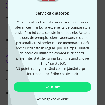
sssnake MXP1015
B
Barbarel 10.01.2022
Servit cu dragoste!
Măiestrie
Cu ajutorul cookie-urilor noastre am dori să vă
oferim cea mai bună experiență de cumpărături
no comment! very good!
posibilă cu tot ceea ce este însoțit de ele. Aceasta
include, de exemplu, oferte adecvate, reclame
0
0
SEMNALEAZA UN ABUZ
personalizate și preferințe de memorare. Dacă
acest lucru este în regulă, pur și simplu sunteți
de acord cu utilizarea cookie-urilor pentru
preferințe, statistici și marketing făcând clic pe
L
lelu 30.09.2022
„Bine!” (
arata tot
).
Vă puteți retrage oricând consimțământul prin
Măiestrie
intermediul setărilor cookie (
aici
)
Produs de calotate superioara ,bravo Thomann
Bine!
0
0
SEMNALEAZA UN ABUZ
Respinge cookie-urile