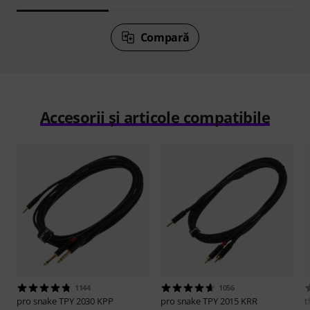
Compară
Accesorii și articole compatibile
1144
1056
pro snake
TPY 2030 KPP
pro snake
TPY 2015 KRR
t