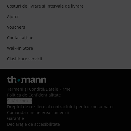
Costuri de livrare şi Intervale de livrare
Ajutor
Vouchers
Contactaţi-ne
Walk-in Store
Clasificare servicii
Termeni şi Condiţii
/
Datele Firmei
Politica de Confidenţialitate
Setări cookie
Dreptul de reziliere al contractului pentru consumator
Comanda / incheierea comenzii
Garanție
Declarație de accesibilitate