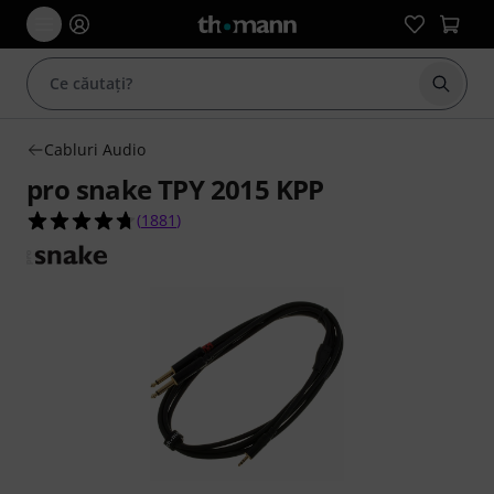
Începe
Cabluri Audio
pro snake TPY 2015 KPP
4.7 din 5 stele din 1881 evaluări ale clienților
(
1881
)