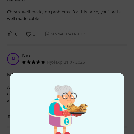
Cheap, well made, no problems. For this price, you'll get a
well made cable !
0
0
SEMNALEAZA UN ABUZ
Nice
N
NyxieXp 21.07.2026
Măiestrie
Apreciez foarte mult calitatea cablului, deși un este un
cablu la un preț extraordinar de mic, își face treaba și chiar
arată și se simte super!
0
0
SEMNALEAZA UN ABUZ