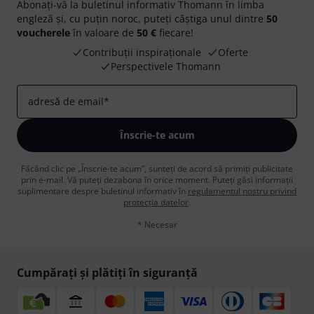
Abonați-vă la buletinul informativ Thomann în limba
engleză și, cu puțin noroc, puteți câștiga unul dintre
50
voucherele
în valoare de
50 €
fiecare!
Contribuții inspiraționale
Oferte
Perspectivele Thomann
adresă de email
*
Înscrie-te acum
Făcând clic pe „Înscrie-te acum”, sunteți de acord să primiți publicitate
prin e-mail. Vă puteți dezabona în orice moment. Puteți găsi informații
suplimentare despre buletinul informativ în
regulamentul nostru privind
protecția datelor
.
* Necesar
Cumpărați și plătiți în siguranță