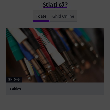
Știați că?
Toate
Ghid Online
GHID
Cables