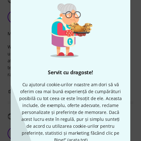
Great cable
S
skudrupuznis 18.01.2022
Măiestrie
When buying cables I usually go for sssnake, cause you
usually get more what you pay for. I mean, all cables brake
after more heavy usage but I kind of feel that these one
tend to last a bit longer than others in the same price
Servit cu dragoste!
range. Overall it's a very good cable for the price.
Cu ajutorul cookie-urilor noastre am dori să vă
1
0
oferim cea mai bună experiență de cumpărături
SEMNALEAZA UN ABUZ
posibilă cu tot ceea ce este însoțit de ele. Aceasta
include, de exemplu, oferte adecvate, reclame
personalizate și preferințe de memorare. Dacă
Arată traducerea
acest lucru este în regulă, pur și simplu sunteți
de acord cu utilizarea cookie-urilor pentru
Got this item again and again.
preferințe, statistici și marketing făcând clic pe
TA
Thomas ADAP 20.04.2026
„Bine!” (
arata tot
).