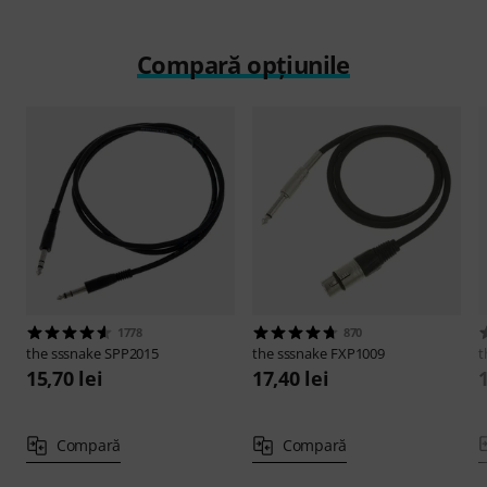
Compară opțiunile
1778
870
the sssnake
SPP2015
the sssnake
FXP1009
t
15,70 lei
17,40 lei
1
Compară
Compară