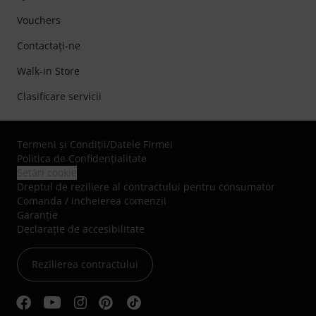
Vouchers
Contactaţi-ne
Walk-in Store
Clasificare servicii
Termeni şi Condiţii
/
Datele Firmei
Politica de Confidenţialitate
Setări cookie
Dreptul de reziliere al contractului pentru consumator
Comanda / incheierea comenzii
Garanție
Declarație de accesibilitate
Rezilierea contractului