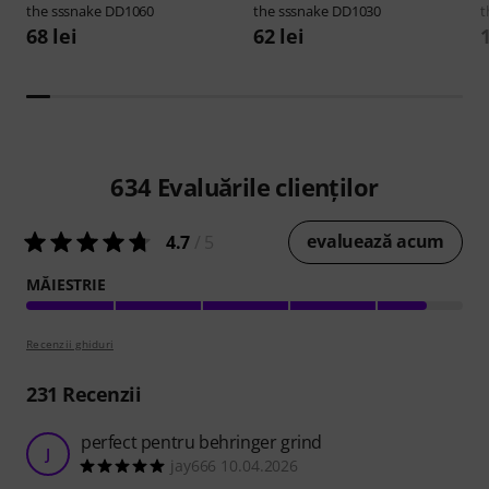
the sssnake
DD1060
the sssnake
DD1030
t
68 lei
62 lei
1
634
Evaluările clienților
evaluează acum
4.7
/ 5
MĂIESTRIE
Recenzii ghiduri
231
Recenzii
perfect pentru behringer grind
J
jay666 10.04.2026