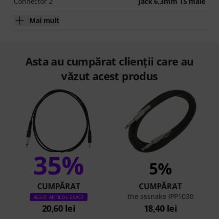
Connector 2
Jack 6,3mm TS male
Mai mult
Asta au cumpărat clienții care au
văzut acest produs
35%
5%
CUMPĂRAT
CUMPĂRAT
the sssnake IPP1030
ACEST ARTICOL EXACT
20,60 lei
18,40 lei