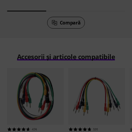
Compară
Accesorii și articole compatibile
474
591