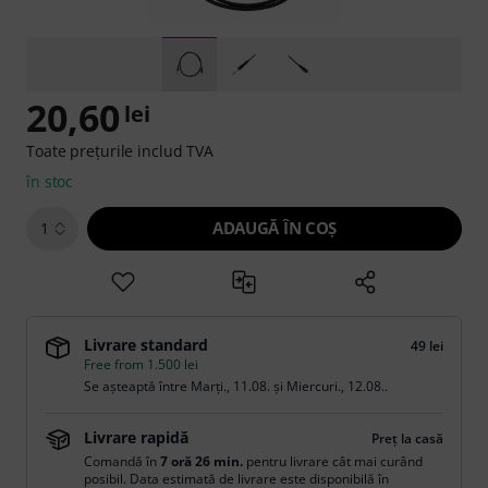
20,60
lei
Toate prețurile includ TVA
în stoc
ADAUGĂ ÎN COŞ
1
Livrare standard
49 lei
Free from 1.500 lei
Se așteaptă între
Marți., 11.08.
și
Miercuri., 12.08.
.
Livrare rapidă
Preț la casă
Comandă în
7 oră 26 min.
pentru livrare cât mai curând
posibil. Data estimată de livrare este disponibilă în