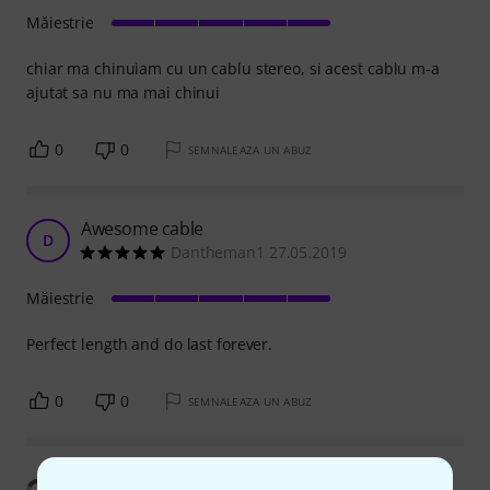
Măiestrie
chiar ma chinuiam cu un cablu stereo, si acest cablu m-a
ajutat sa nu ma mai chinui
0
0
SEMNALEAZA UN ABUZ
Awesome cable
D
Dantheman1 27.05.2019
Măiestrie
Perfect length and do last forever.
0
0
SEMNALEAZA UN ABUZ
Arată traducerea