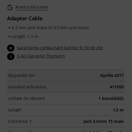
Arată traducerea
Adapter Cable
6.3 mm jack mono to 3.5 mm jack mono
Length: 1.5 m
Garantarea rambursării banilor în 30 de zile
30
3-Ani Garanţie Thomann
3
disponibil din
Aprilie 2017
numărul articolului
411050
unitate de vânzare
1 bucată(ăţi)
Length
1,5 m
Connector 1
Jack 3,5mm TS male