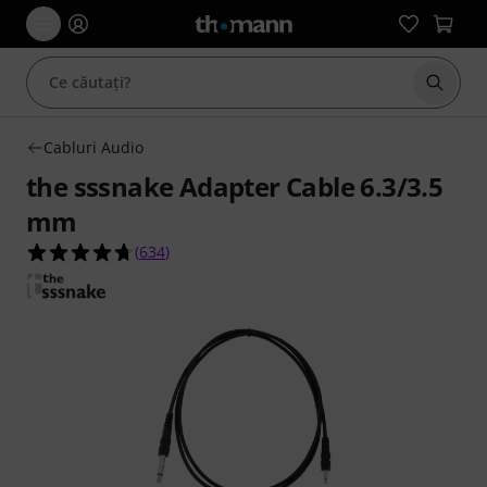
Începe
Cabluri Audio
the sssnake Adapter Cable 6.3/3.5
mm
4.7 din 5 stele din 634 evaluări ale clienților
(
634
)