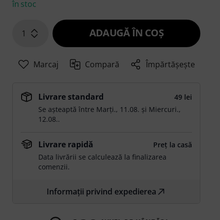
în stoc
ADAUGĂ ÎN COŞ
1
Marcaj
Compară
Împărtășește
Livrare standard
49 lei
Se așteaptă între
Marți., 11.08.
și
Miercuri.,
12.08.
.
Livrare rapidă
Preț la casă
Data livrării se calculează la finalizarea
comenzii.
Informații privind expedierea