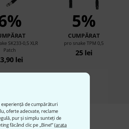
6%
5%
UMPĂRAT
CUMPĂRAT
ake SK233-0,5 XLR
pro snake TPM 0,5
Patch
25 lei
3,90 lei
ă experiență de cumpărături
plu, oferte adecvate, reclame
gulă, pur și simplu sunteți de
ting făcând clic pe „Bine!” (
arata