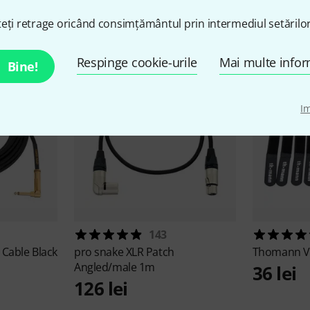
cesorii și articole compatib
eți retrage oricând consimțământul prin intermediul setărilor
Respinge cookie-urile
Mai multe infor
Bine!
I
143
 Cable Black
pro snake
XLR Patch
Thomann
V
Angled/male 1m
36 lei
126 lei