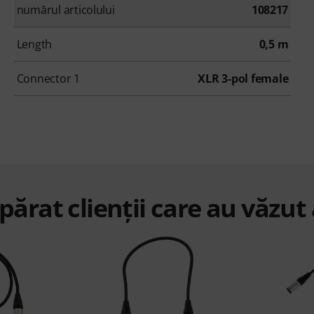
numărul articolului
108217
Length
0,5 m
Connector 1
XLR 3-pol female
ărat clienții care au văzut