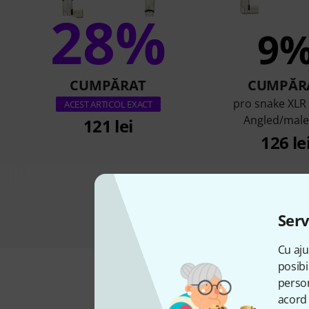
28%
9
CUMPĂRAT
CUMPĂR
pro snake XLR
ACEST ARTICOL EXACT
Angled/mal
121 lei
126 le
Serv
Cu aju
posibi
person
acord 