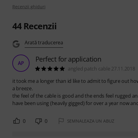
Recenzii ghiduri
44
Recenzii
Arată traducerea
Perfect for application
AP
angled patch cable 27.11.2018
it took me a longer than id like to admit to figure out h
a breeze.
the feel of the cable is good and the ends feel rugged and
have been using (heavily gigged) for over a year now and 
0
0
SEMNALEAZA UN ABUZ