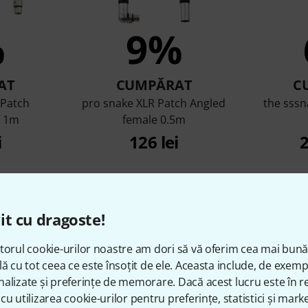
%
9%
AT
CUMPĂRAT
C
 Patch
pro snake XLR Patch Angled
the sssn
e 1m
female 0.5m
i
126 lei
2
Compară
it cu dragoste!
torul cookie-urilor noastre am dori să vă oferim cea mai bun
lă cu tot ceea ce este însoțit de ele. Aceasta include, de exem
alizate și preferințe de memorare. Dacă acest lucru este în re
cu utilizarea cookie-urilor pentru preferințe, statistici și marke