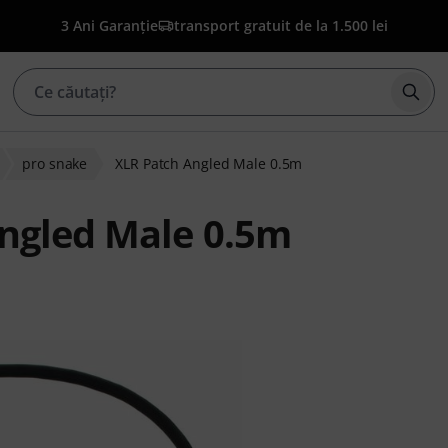
3 Ani Garanție
transport gratuit de la 1.500 lei
Înce
pro snake
XLR Patch Angled Male 0.5m
ngled Male 0.5m
ienților