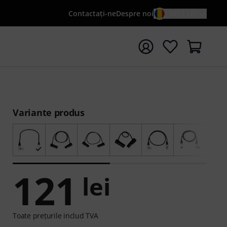
Contactaţi-ne
Despre noi
RO / LEI
peți căutarea cu termenul de căutare {searchTerm}
Variante produs
121
lei
Toate prețurile includ TVA