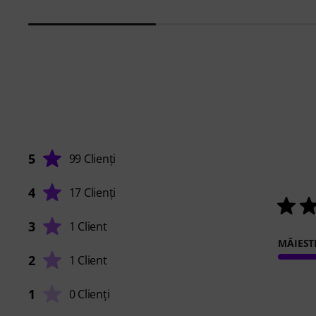
5
99 Clienți
4
17 Clienți
3
1 Client
MĂIEST
2
1 Client
1
0 Clienți