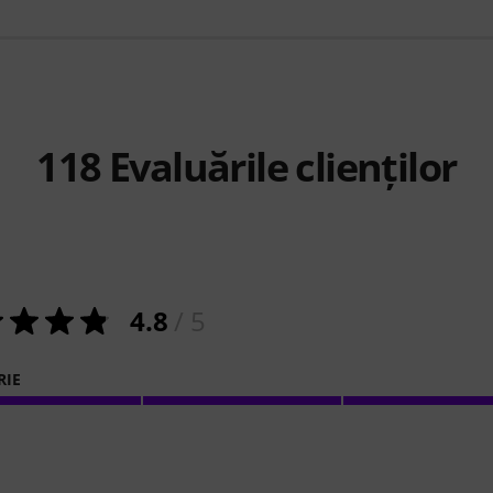
118
Evaluările clienților
4.8
/ 5
RIE