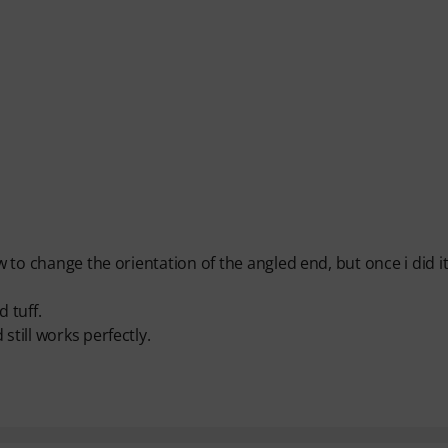
ow to change the orientation of the angled end, but once i did i
 tuff.
still works perfectly.