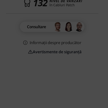
132
NIVEL DE VÂNZĂRI
în Cabluri Patch
Consultare
Informații despre producător
Avertismente de siguranță