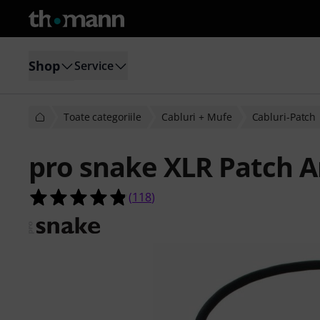
Shop
Service
Toate categoriile
Cabluri + Mufe
Cabluri-Patch
pro snake XLR Patch A
4.8 din 5 stele din 118 evaluări ale cl
(
118
)