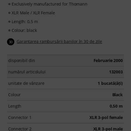
Exclusively manufactured for Thomann
XLR Male / XLR Female
Length: 0,5 m
Colour: black
Garantarea rambursării banilor în 30 de zile
30
disponibil din
Februarie 2000
numărul articolului
132003
unitate de vânzare
1 bucată(ăţi)
Colour
Black
Length
0,50 m
Connector 1
XLR 3-pol female
Connector 2
XLR 3-pol male