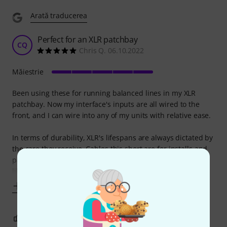
Arată traducerea
Perfect for an XLR patchbay
CQ
Chris Q. 06.10.2022
Măiestrie
Been using these for running balanced lines in my XLR
patchbay. Now my interface's inputs are all wired to the
front, and I can wire into any of my units with relative ease.
In terms of durability, XLR's lifespans are always dictated by
the care they receive. Cables this short are for installs and
patching, and provided they don't end up on the pub floor
like
Mai mult
0
0
SEMNALEAZA UN ABUZ