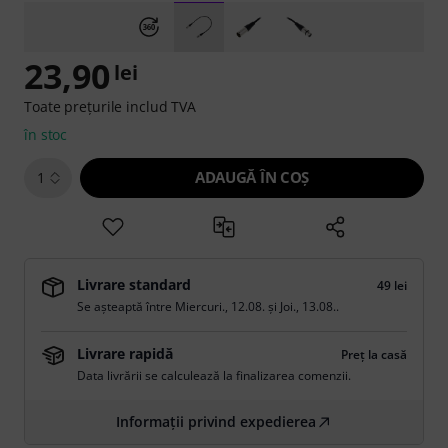
23,90
lei
Toate prețurile includ TVA
în stoc
ADAUGĂ ÎN COŞ
1
Livrare standard
49 lei
Se așteaptă între
Miercuri., 12.08.
și
Joi., 13.08.
.
Livrare rapidă
Preț la casă
Data livrării se calculează la finalizarea comenzii.
Informații privind expedierea