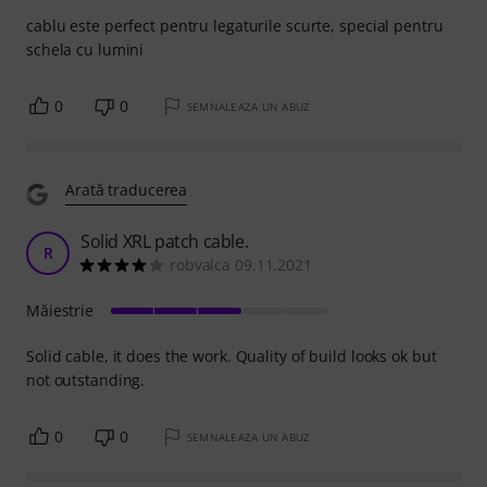
cablu este perfect pentru legaturile scurte, special pentru
schela cu lumini
0
0
SEMNALEAZA UN ABUZ
Arată traducerea
Solid XRL patch cable.
R
robvalca 09.11.2021
Măiestrie
Solid cable, it does the work. Quality of build looks ok but
not outstanding.
0
0
SEMNALEAZA UN ABUZ