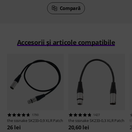
Compară
Accesorii și articole compatibile
1790
1427
the sssnake
SK233-0,9 XLR Patch
the sssnake
SK233-0,3 XLR Patch
t
26 lei
20,60 lei
2