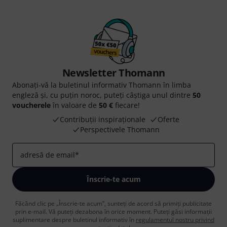
Newsletter Thomann
Abonați-vă la buletinul informativ Thomann în limba
engleză și, cu puțin noroc, puteți câștiga unul dintre
50
voucherele
în valoare de
50 €
fiecare!
Contribuții inspiraționale
Oferte
Perspectivele Thomann
adresă de email
*
Înscrie-te acum
Făcând clic pe „Înscrie-te acum”, sunteți de acord să primiți publicitate
prin e-mail. Vă puteți dezabona în orice moment. Puteți găsi informații
suplimentare despre buletinul informativ în
regulamentul nostru privind