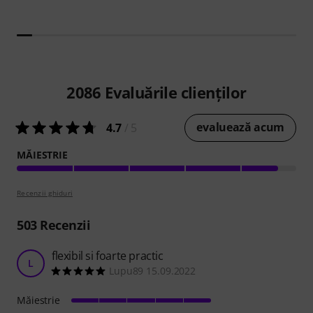
2086
Evaluările clienților
evaluează acum
4.7
/ 5
MĂIESTRIE
Recenzii ghiduri
503
Recenzii
flexibil si foarte practic
L
Lupu89 15.09.2022
Măiestrie