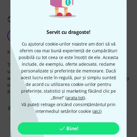
Arată traducerea
Servit cu dragoste!
Really great value for money.
DR
DJ Revland 09.12.2020
Cu ajutorul cookie-urilor noastre am dori să vă
oferim cea mai bună experiență de cumpărături
Măiestrie
posibilă cu tot ceea ce este însoțit de ele. Aceasta
include, de exemplu, oferte adecvate, reclame
This cable is just like all other sssnake cables, Really great
personalizate și preferințe de memorare. Dacă
value for money. You can get alot better HIFI quallity cables
acest lucru este în regulă, pur și simplu sunteți
with Linar crystal oxygen free cobber and Gold platted plugs
de acord cu utilizarea cookie-urilor pentru
ect..
preferințe, statistici și marketing făcând clic pe
But this cables does the PA job to the fullest.
„Bine!” (
arata tot
).
Vă puteți retrage oricând consimțământul prin
0
0
SEMNALEAZA UN ABUZ
intermediul setărilor cookie (
aici
)
Bine!
Citește toate recenziile