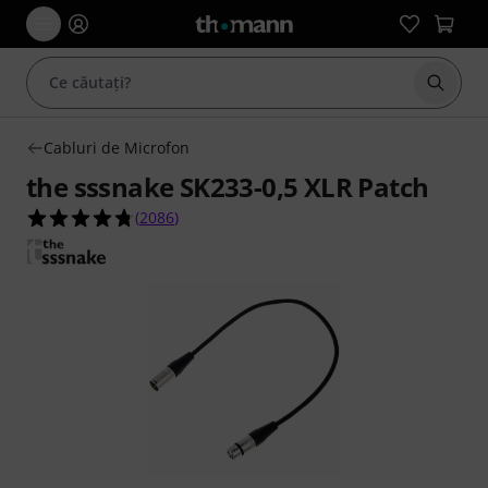
Începe
Cabluri de Microfon
the sssnake SK233-0,5 XLR Patch
4.7 din 5 stele din 2086 evaluări ale clienților
(
2086
)