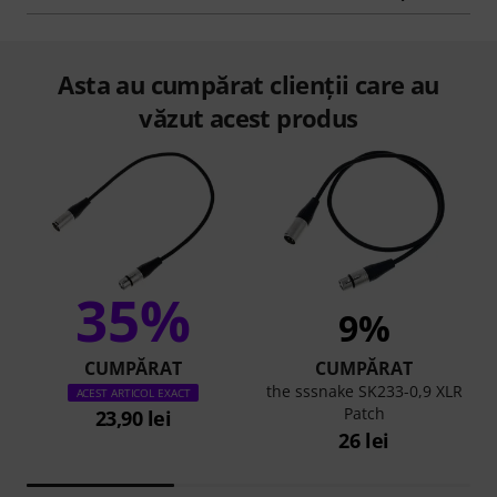
Asta au cumpărat clienții care au
văzut acest produs
35%
9%
CUMPĂRAT
CUMPĂRAT
the sssnake SK233-0,9 XLR
ACEST ARTICOL EXACT
Patch
23,90 lei
26 lei