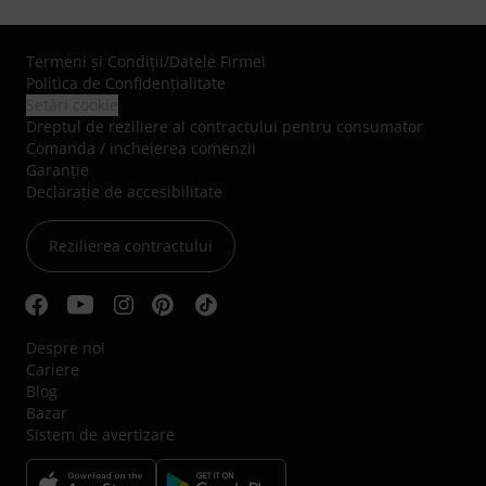
Termeni şi Condiţii
/
Datele Firmei
Politica de Confidenţialitate
Setări cookie
Dreptul de reziliere al contractului pentru consumator
Comanda / incheierea comenzii
Garanție
Declarație de accesibilitate
Rezilierea contractului
Despre noi
Cariere
Blog
Bazar
Sistem de avertizare