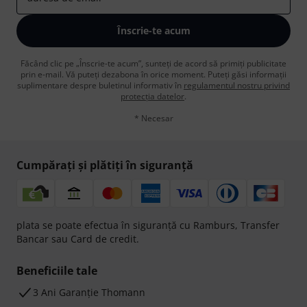
Înscrie-te acum
Făcând clic pe „Înscrie-te acum”, sunteți de acord să primiți publicitate
prin e-mail. Vă puteți dezabona în orice moment. Puteți găsi informații
suplimentare despre buletinul informativ în
regulamentul nostru privind
protecția datelor
.
* Necesar
Cumpărați și plătiți în siguranță
plata se poate efectua în siguranță cu Ramburs, Transfer
Bancar sau Card de credit.
Beneficiile tale
3 Ani Garanție Thomann