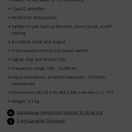
Class D amplifier
Perfect for installations
Safety circuits such as thermal, short-circuit, on/off
muting
Euroblock input and output
Front volume control and power switch
Signal, Clip and Protect LED
Frequency range: 140 - 15,000 Hz
Input impedance: 20 kOhm balanced / 10 kOhm
unbalanced
Dimensions (W x D x H): 483 x 360 x 44 mm (1 U, 19")
Weight: 5.2 kg
Garantarea rambursării banilor în 30 de zile
30
3-Ani Garanţie Thomann
3