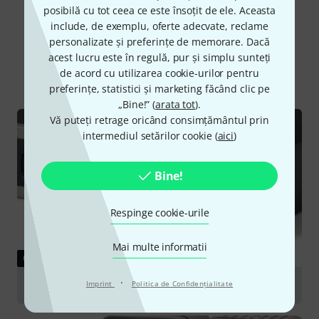
posibilă cu tot ceea ce este însoțit de ele. Aceasta
include, de exemplu, oferte adecvate, reclame
Știați că?
personalizate și preferințe de memorare. Dacă
acest lucru este în regulă, pur și simplu sunteți
de acord cu utilizarea cookie-urilor pentru
Toate
Ghid Online
Descărcări
preferințe, statistici și marketing făcând clic pe
„Bine!” (
arata tot
).
Vă puteți retrage oricând consimțământul prin
intermediul setărilor cookie (
aici
)
Bine!
Respinge cookie-urile
Mai multe informatii
GHID
·
Imprint
Politica de Confidenţialitate
PA-Amps