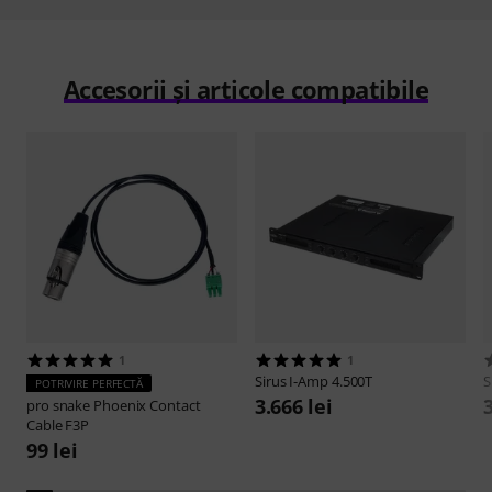
Accesorii și articole compatibile
1
1
Sirus
I-Amp 4.500T
S
POTRIVIRE PERFECTĂ
3.666 lei
pro snake
Phoenix Contact
Cable F3P
99 lei