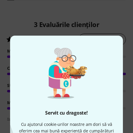
3
Evaluările clienților
evaluează acum
4.3
/ 5
MANIPULARE
CARACTERISTICI
SUNET
MĂIESTRIE
Servit cu dragoste!
Recenzii ghiduri
Cu ajutorul cookie-urilor noastre am dori să vă
oferim cea mai bună experiență de cumpărături