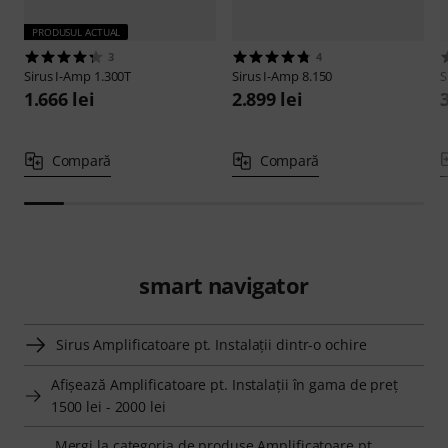
PRODUSUL ACTUAL
3
4
Sirus
I-Amp 1.300T
Sirus
I-Amp 8.150
S
1.666 lei
2.899 lei
3
Compară
Compară
smart navigator
Sirus Amplificatoare pt. Instalaţii dintr-o ochire
Afişează Amplificatoare pt. Instalaţii în gama de preţ
1500 lei - 2000 lei
Mergi la categoria de produse Amplificatoare pt.