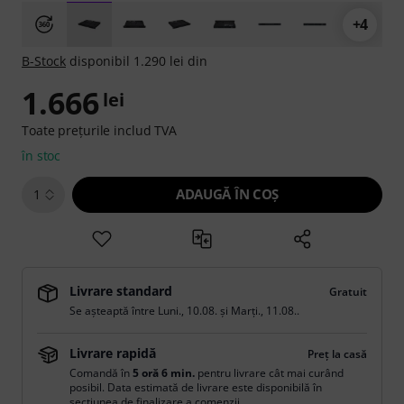
+4
B-Stock
disponibil 1.290 lei din
1.666
lei
Toate prețurile includ TVA
în stoc
ADAUGĂ ÎN COŞ
1
Livrare standard
Gratuit
Se așteaptă între
Luni., 10.08.
și
Marți., 11.08.
.
Livrare rapidă
Preț la casă
Comandă în
5 oră 6 min.
pentru livrare cât mai curând
posibil. Data estimată de livrare este disponibilă în
secțiunea de finalizare a comenzii.