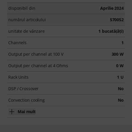
disponibil din
Aprilie 2024
numărul articolului
570052
unitate de vânzare
1 bucată(ăţi)
Channels
1
Output per channel at 100 V
300 W
Output per channel at 4 Ohms
0 W
Rack Units
1 U
DSP / Crossover
No
Convection cooling
No
Mai mult