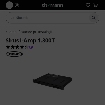
Începe
Amplificatoare pt. Instalaţii
Sirus I-Amp 1.300T
4.3 din 5 stele din 3 evaluări ale clienților
(
3
)