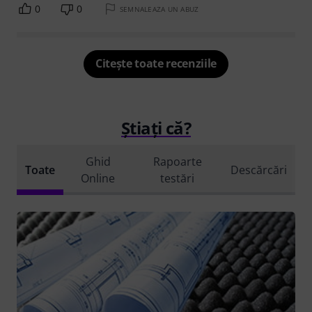
0
0
SEMNALEAZA UN ABUZ
Citește toate recenziile
Știați că?
Ghid
Rapoarte
Toate
Descărcări
Online
testări