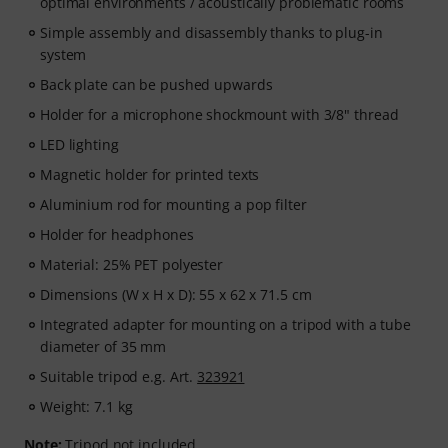
optimal environments / acoustically problematic rooms
Simple assembly and disassembly thanks to plug-in
system
Back plate can be pushed upwards
Holder for a microphone shockmount with 3/8" thread
LED lighting
Magnetic holder for printed texts
Aluminium rod for mounting a pop filter
Holder for headphones
Material: 25% PET polyester
Dimensions (W x H x D): 55 x 62 x 71.5 cm
Integrated adapter for mounting on a tripod with a tube
diameter of 35 mm
Suitable tripod e.g. Art.
323921
Weight: 7.1 kg
Note:
Tripod not included