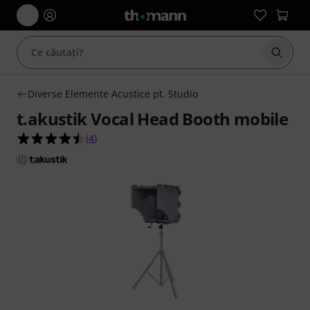
Începe
Diverse Elemente Acustice pt. Studio
t.akustik Vocal Head Booth mobile
4.5 din 5 stele din 4 evaluări ale clienților
(
4
)