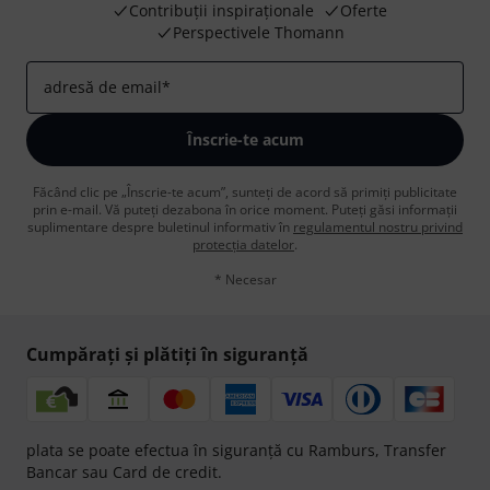
Contribuții inspiraționale
Oferte
Perspectivele Thomann
adresă de email
*
Înscrie-te acum
Făcând clic pe „Înscrie-te acum”, sunteți de acord să primiți publicitate
prin e-mail. Vă puteți dezabona în orice moment. Puteți găsi informații
suplimentare despre buletinul informativ în
regulamentul nostru privind
protecția datelor
.
* Necesar
Cumpărați și plătiți în siguranță
plata se poate efectua în siguranță cu Ramburs, Transfer
Bancar sau Card de credit.