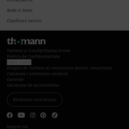
Walk-in Store
Clasificare servicii
Termeni şi Condiţii
/
Datele Firmei
Politica de Confidenţialitate
Setări cookie
Dreptul de reziliere al contractului pentru consumator
Comanda / incheierea comenzii
Garanție
Declarație de accesibilitate
Rezilierea contractului
Despre noi