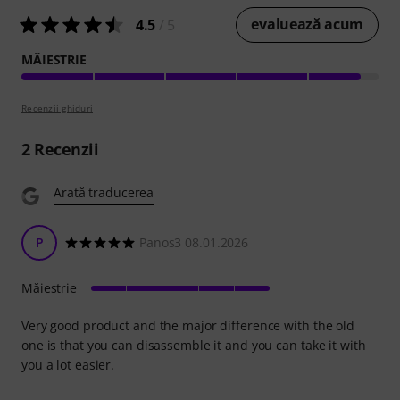
evaluează acum
4.5
/ 5
MĂIESTRIE
Recenzii ghiduri
2
Recenzii
Arată traducerea
P
Panos3 08.01.2026
Măiestrie
Very good product and the major difference with the old
one is that you can disassemble it and you can take it with
you a lot easier.