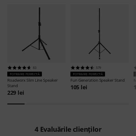
83
579
POTRIVIRE PERFECTĂ
POTRIVIRE PERFECTĂ
Roadworx
Slim Line Speaker
Fun Generation
Speaker Stand
M
Stand
105 lei
229 lei
4
Evaluările clienților