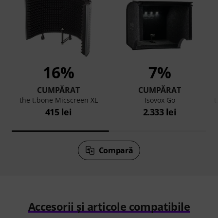
16%
7%
CUMPĂRAT
CUMPĂRAT
h
the t.bone Micscreen XL
Isovox Go
t
415 lei
2.333 lei
Compară
Accesorii și articole compatibile