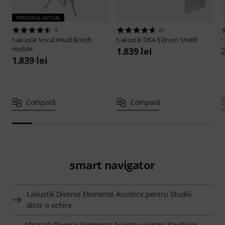
PRODUSUL ACTUAL
4
21
t.akustik
Vocal Head Booth
t.akustik
DS4-5 Drum Shield
t
mobile
1.839 lei
2
1.839 lei
Compară
Compară
smart navigator
t.akustik Diverse Elemente Acustice pentru Studio
dintr-o ochire
Afişează Diverse Elemente Acustice pentru Studio în