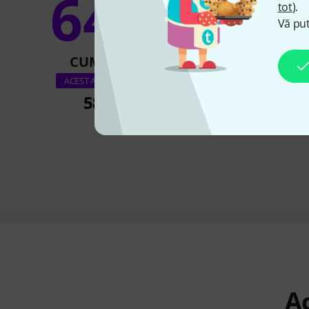
64%
tot
).
6
Vă put
CUMPĂRAT
CUMPĂR
Boss RV-
ACEST ARTICOL EXACT
585 lei
899 le
Ac