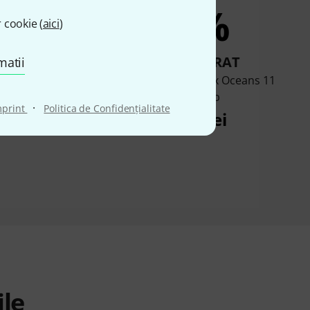
3%
2%
 cookie (
aici
)
UMPĂRAT
CUMPĂRAT
matii
er DR600 Digital
Electro Harmonix Oceans 11
Reverb
Reverb
·
mprint
Politica de Confidenţialitate
155 lei
798 lei
ile