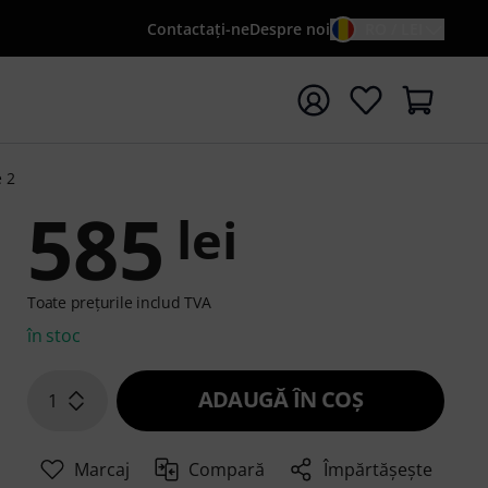
Contactaţi-ne
Despre noi
RO / LEI
peți căutarea cu termenul de căutare {searchTerm}
e 2
585
lei
Toate prețurile includ TVA
în stoc
ADAUGĂ ÎN COŞ
1
Marcaj
Compară
Împărtășește