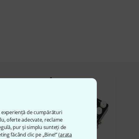
 acest produs
ă experiență de cumpărături
plu, oferte adecvate, reclame
gulă, pur și simplu sunteți de
ting făcând clic pe „Bine!” (
arata