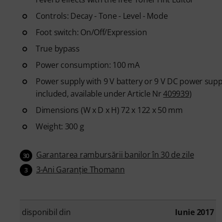
Controls: Decay - Tone - Level - Mode
Foot switch: On/Off/Expression
True bypass
Power consumption: 100 mA
Power supply with 9 V battery or 9 V DC power supply
included, available under Article Nr
409939
)
Dimensions (W x D x H) 72 x 122 x 50 mm
Weight: 300 g
Garantarea rambursării banilor în 30 de zile
30
3-Ani Garanţie Thomann
3
disponibil din
Iunie 2017