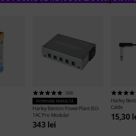
366
Harley Ben
POTRIVIRE PERFECTĂ
Cable
Harley Benton
PowerPlant ISO-
15,30 l
1AC Pro Modular
343 lei