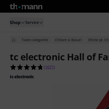
Shop
Service
Toate categoriile
Chitare şi Basuri
Efecte pt. Ch
tc electronic Hall of F
4.8 din 5 stele din 1071 evaluări ale c
(
1071
)