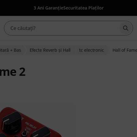
3 Ani Garanție
Securitatea Plaților
Înce
itară + Bas
Efecte Reverb şi Hall
tc electronic
Hall of Fam
ame 2
lienților