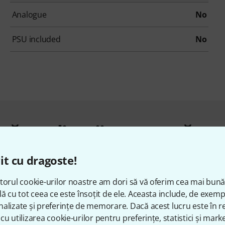
Analogue
No
PSU included
No
ărat clienții care au văzut
it cu dragoste!
torul cookie-urilor noastre am dori să vă oferim cea mai bun
lă cu tot ceea ce este însoțit de ele. Aceasta include, de exem
alizate și preferințe de memorare. Dacă acest lucru este în re
cu utilizarea cookie-urilor pentru preferințe, statistici și marke