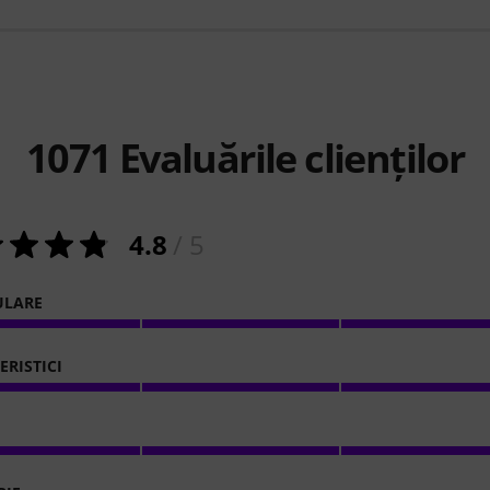
1071
Evaluările clienților
4.8
/ 5
ULARE
ERISTICI