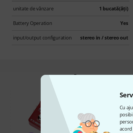
unitate de vânzare
1 bucată(ăţi)
Battery Operation
Yes
input/output configuration
stereo in / stereo out
Asta au cump
Serv
Cu aju
posibi
person
acord 