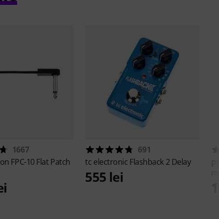
1667
691
ton
FPC-10 Flat Patch
tc electronic
Flashback 2 Delay
p
m
555 lei
ei
1