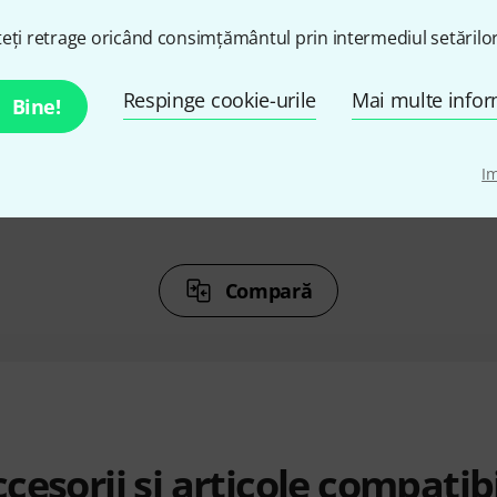
%
4%
eți retrage oricând consimțământul prin intermediul setărilor
AT
CUMPĂRAT
C
Respinge cookie-urile
Mai multe infor
Bine!
6
tc electronic Plethora X1
Behring
i
598 lei
I
Compară
cesorii și articole compatib