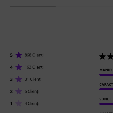
5
868 Clienți
4
163 Clienți
MANIP
3
31 Clienți
CARACT
2
5 Clienți
SUNET
1
4 Clienți