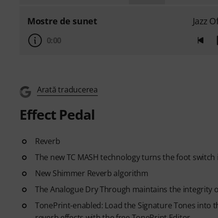
Mostre de sunet
Jazz O
0:00
Arată traducerea
Effect Pedal
Reverb
The new TC MASH technology turns the foot switch i
New Shimmer Reverb algorithm
The Analogue Dry Through maintains the integrity of
TonePrint-enabled: Load the Signature Tones into t
reverb effects with the free TonePrint Editor