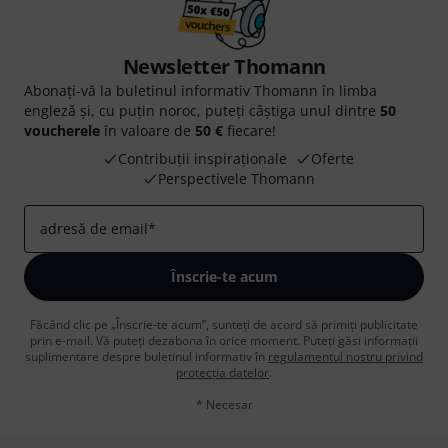
Newsletter Thomann
Abonați-vă la buletinul informativ Thomann în limba
engleză și, cu puțin noroc, puteți câștiga unul dintre
50
voucherele
în valoare de
50 €
fiecare!
Contribuții inspiraționale
Oferte
Perspectivele Thomann
adresă de email
*
Înscrie-te acum
Făcând clic pe „Înscrie-te acum”, sunteți de acord să primiți publicitate
prin e-mail. Vă puteți dezabona în orice moment. Puteți găsi informații
suplimentare despre buletinul informativ în
regulamentul nostru privind
protecția datelor
.
* Necesar