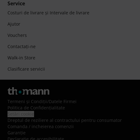
Service
Costuri de livrare şi Intervale de livrare
Ajutor
Vouchers
Contactaţi-ne
Walk-in Store
Clasificare servicii
Termeni şi Condiţii
/
Datele Firmei
Politica de Confidenţialitate
Setări cookie
Dreptul de reziliere al contractului pentru consumator
Comanda / incheierea comenzii
Garanție
Declarație de accesibilitate