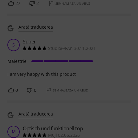
27
2
SEMNALEAZA UN ABUZ
Arată traducerea
Super
S
Studio@FAn 30.11.2021
Măiestrie
I am very happy with this product
0
0
SEMNALEAZA UN ABUZ
Arată traducerea
Optisch und funktionell top
M
M0ji 02.06.2026