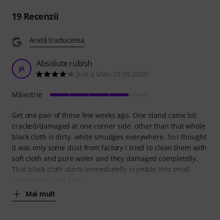
19
Recenzii
Arată traducerea
Absolute rubish
JA
Just a Man 21.09.2020
Măiestrie
Get one pair of these few weeks ago. One stand came bit
cracked/damaged at one corner side. other than that whole
black cloth is dirty. white smudges everywhere. So i thought
it was only some dust from factory i tried to clean them with
soft cloth and pure water and they damaged completelly.
That black cloth starts immediatelly crumble into small
black pieces and huge
Mai mult