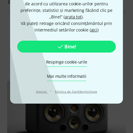
0
0
SEMNALEAZA UN ABUZ
de acord cu utilizarea cookie-urilor pentru
preferințe, statistici și marketing făcând clic pe
„Bine!” (
arata tot
).
Vă puteți retrage oricând consimțământul prin
Citește toate recenziile
intermediul setărilor cookie (
aici
)
Bine!
Știați că?
Respinge cookie-urile
Toate
Ghid Online
Descărcări
Mai multe informatii
·
Imprint
Politica de Confidenţialitate