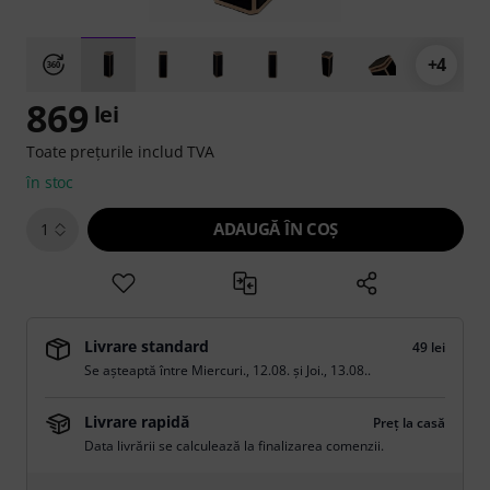
+4
869
lei
Toate prețurile includ TVA
în stoc
ADAUGĂ ÎN COŞ
1
Livrare standard
49 lei
Se așteaptă între
Miercuri., 12.08.
și
Joi., 13.08.
.
Livrare rapidă
Preț la casă
Data livrării se calculează la finalizarea comenzii.