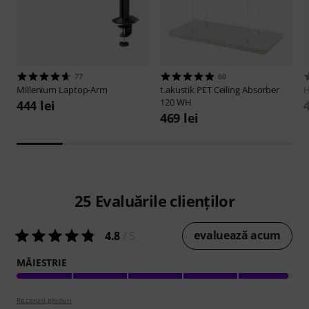
77
60
Millenium
Laptop-Arm
t.akustik
PET Ceiling Absorber
120 WH
444 lei
469 lei
25
Evaluările clienților
evaluează acum
4.8
/ 5
MĂIESTRIE
Recenzii ghiduri