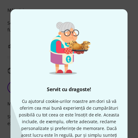
Măiestrie
Sehen gut aus, stehen stabil, sind haltbar und bieten auch
für große Boxen ausreichend Standfläche.
0
0
SEMNALEAZA UN ABUZ
Arată traducerea
That's an excellent purchase
S
Servit cu dragoste!
Steven_G 25.11.2025
Cu ajutorul cookie-urilor noastre am dori să vă
Măiestrie
oferim cea mai bună experiență de cumpărături
posibilă cu tot ceea ce este însoțit de ele. Aceasta
Sturdy, tall, absolutely great quality. I couldn't have
include, de exemplu, oferte adecvate, reclame
expected anything better.
personalizate și preferințe de memorare. Dacă
acest lucru este în regulă, pur și simplu sunteți