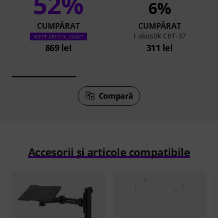
52%
6%
CUMPĂRAT
CUMPĂRAT
t.akustik CBT-37
ACEST ARTICOL EXACT
869 lei
311 lei
Compară
Accesorii și articole compatibile