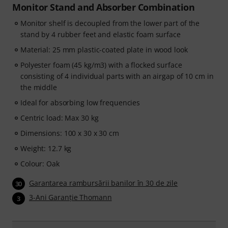
Monitor Stand and Absorber Combination
Monitor shelf is decoupled from the lower part of the
stand by 4 rubber feet and elastic foam surface
Material: 25 mm plastic-coated plate in wood look
Polyester foam (45 kg/m3) with a flocked surface
consisting of 4 individual parts with an airgap of 10 cm in
the middle
Ideal for absorbing low frequencies
Centric load: Max 30 kg
Dimensions: 100 x 30 x 30 cm
Weight: 12.7 kg
Colour: Oak
Garantarea rambursării banilor în 30 de zile
30
3-Ani Garanţie Thomann
3