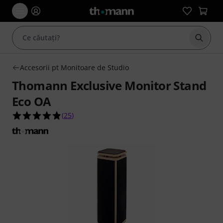
Începe
Accesorii pt Monitoare de Studio
Thomann Exclusive Monitor Stand
Eco OA
4.8 din 5 stele din 25 evaluări ale clienților
(
25
)